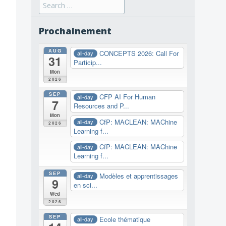
Search
for:
Prochainement
AUG
CONCEPTS 2026: Call For
all-day
31
Particip...
Mon
2026
SEP
CFP AI For Human
all-day
7
Resources and P...
Mon
CfP: MACLEAN: MAChine
all-day
2026
Learning f...
CfP: MACLEAN: MAChine
all-day
Learning f...
SEP
Modèles et apprentissages
all-day
9
en sci...
Wed
2026
SEP
Ecole thématique
all-day