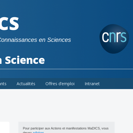
CS
Connaissances en Sciences
a Science
ants
Actualités
Offres d’emploi
Intranet
Pour participer aux Actions et manifestations MaDICS, vous
devez
adhérer