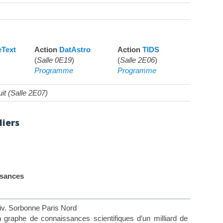
eText
Action
DatAstro
Action
TIDS
(
Salle 0E19
)
(
Salle 2E06
)
Programme
Programme
it (Salle 2E07)
liers
ssances
v. Sorbonne Paris Nord
graphe de connaissances scientifiques d’un milliard de