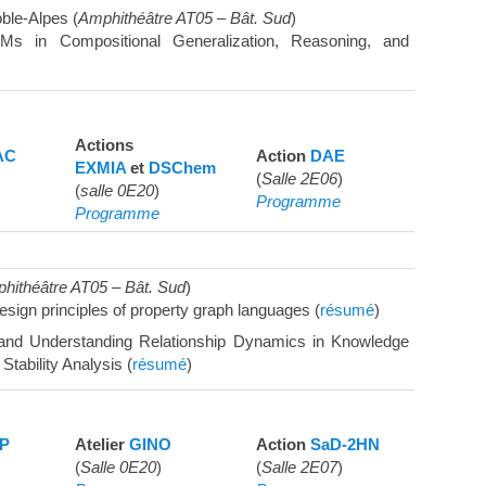
ble-Alpes (
Amphithéâtre AT05 – Bât. Sud
)
Ms in Compositional Generalization, Reasoning, and
Actions
AC
Action
DAE
EXMIA
et
DSChem
(
Salle 2E06
)
(
salle 0E20
)
Programme
Programme
hithéâtre AT05 – Bât. Sud
)
esign principles of property graph languages (
résumé
)
and Understanding Relationship Dynamics in Knowledge
tability Analysis (
résumé
)
P
Atelier
GINO
Action
SaD-2HN
(
Salle 0E20
)
(
Salle 2E07
)