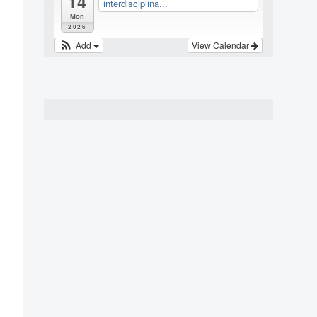
14
interdisciplina...
Mon
2026
Add
View Calendar