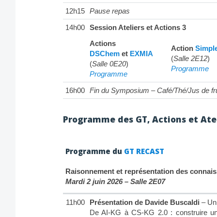
12h15
Pause repas
14h00
Session Ateliers et Actions 3
Actions
Action
Simpl
DSChem
et
EXMIA
(
Salle 2E12
)
(
Salle 0E20
)
Programme
Programme
16h00
Fin du Symposium – Café/Thé/Jus de fru
Programme des GT, Actions et Ate
Programme du
GT RECAST
Raisonnement et représentation des connai
Mardi 2 juin 2026 – Salle 2E07
11h00
Présentation de Davide Buscaldi
– Uni
De AI-KG à CS-KG 2.0 : construire un 