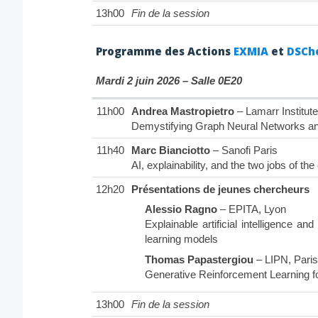
13h00
Fin de la session
Programme des Actions
EXMIA
et
DSCh
Mardi 2 juin 2026 – Salle 0E20
11h00
Andrea Mastropietro
– Lamarr Institute
Demystifying Graph Neural Networks an
11h40
Marc Bianciotto
– Sanofi Paris
AI, explainability, and the two jobs of t
12h20
Présentations de jeunes chercheurs
Alessio Ragno
– EPITA, Lyon
Explainable artificial intelligence a
learning models
Thomas Papastergiou
– LIPN, Paris
Generative Reinforcement Learning f
13h00
Fin de la session