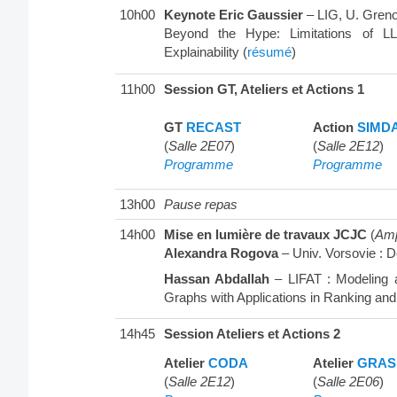
10h00
Keynote Eric Gaussier
– LIG, U. Greno
Beyond the Hype: Limitations of LL
Explainability (
résumé
)
11h00
Session GT, Ateliers et Actions 1
GT
RECAST
Action
SIMD
(
Salle 2E07
)
(
Salle 2E12
)
Programme
Programme
13h00
Pause repas
14h00
Mise en lumière de travaux JCJC
(
Amp
Alexandra Rogova
– Univ. Vorsovie : D
Hassan Abdallah
– LIFAT : Modeling 
Graphs with Applications in Ranking and S
14h45
Session Ateliers et Actions 2
Atelier
CODA
Atelier
GRAS
(
Salle 2E12
)
(
Salle 2E06
)