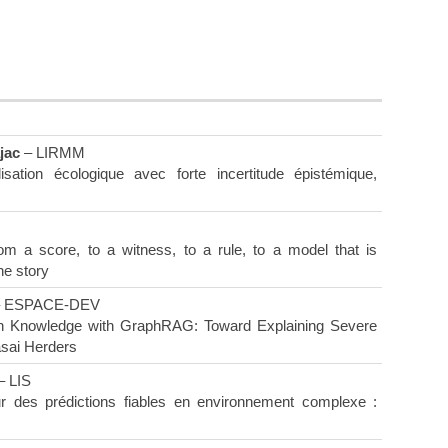
jac
– LIRMM
ation écologique avec forte incertitude épistémique,
m a score, to a witness, to a rule, to a model that is
ne story
 ESPACE-DEV
alth Knowledge with GraphRAG: Toward Explaining Severe
asai Herders
– LIS
ur des prédictions fiables en environnement complexe :