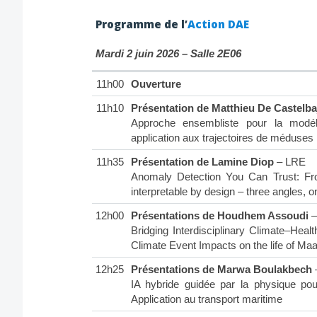
Programme de l’
Action DAE
Mardi 2 juin 2026 – Salle 2E06
11h00
Ouverture
11h10
Présentation de Matthieu De Castelba
Approche ensembliste pour la modélis
application aux trajectoires de méduses
11h35
Présentation de Lamine Diop
– LRE
Anomaly Detection You Can Trust: Fro
interpretable by design – three angles, o
12h00
Présentations de Houdhem Assoudi
–
Bridging Interdisciplinary Climate–He
Climate Event Impacts on the life of Ma
12h25
Présentations de Marwa Boulakbech
IA hybride guidée par la physique po
Application au transport maritime