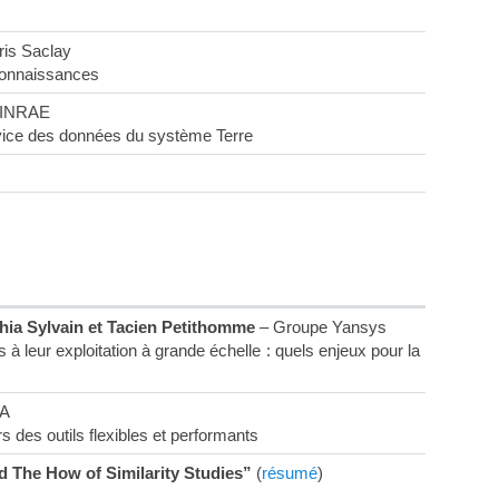
ris Saclay
 connaissances
 INRAE
ice des données du système Terre
chia Sylvain et Tacien Petithomme
– Groupe Yansys
 à leur exploitation à grande échelle : quels enjeux pour la
IA
rs des outils flexibles et performants
 The How of Similarity Studies”
(
résumé
)