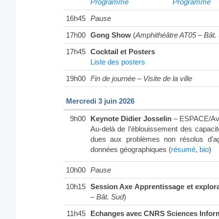
Programme
Programme
16h45
Pause
17h00
Gong Show
(
Amphithéâtre AT05 – Bât.
17h45
Cocktail et Posters
Liste des posters
19h00
Fin de journée – Visite de la ville
Mercredi 3 juin 2026
9h00
Keynote Didier Josselin
– ESPACE/Avig
Au-delà de l’éblouissement des capacité
dues aux problèmes non résolus d’agr
données géographiques (
résumé
,
bio
)
10h00
Pause
10h15
Session Axe Apprentissage et explor
– Bât. Sud
)
11h45
Echanges avec CNRS Sciences Infor