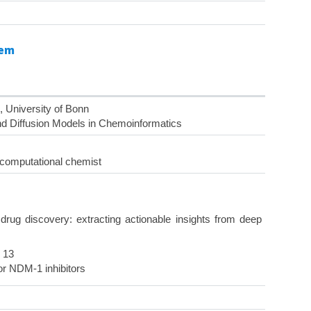
em
, University of Bonn
d Diffusion Models in Chemoinformatics
he computational chemist
nd drug discovery: extracting actionable insights from deep
 13
or NDM-1 inhibitors