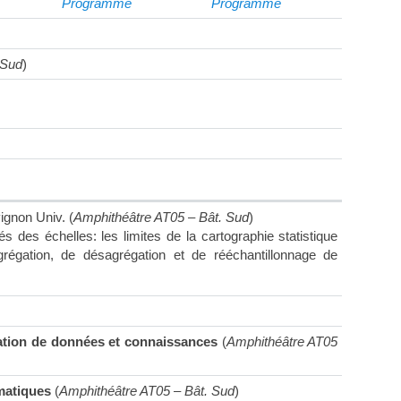
Programme
Programme
 Sud
)
non Univ. (
Amphithéâtre AT05 – Bât. Sud
)
s des échelles: les limites de la cartographie statistique
égation, de désagrégation et de rééchantillonnage de
ation de données et connaissances
(
Amphithéâtre AT05
matiques
(
Amphithéâtre AT05 – Bât. Sud
)