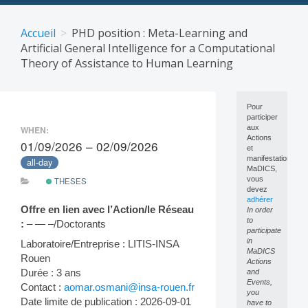
Skip
to
Accueil
PHD position : Meta-Learning and
content
Artificial General Intelligence for a Computational
Theory of Assistance to Human Learning
Pour
participer
aux
WHEN:
Actions
01/09/2026 – 02/09/2026
et
manifestations
all-day
MaDICS,
vous
THESES
devez
adhérer
Offre en lien avec l’Action/le Réseau
In order
to
:
– — –/Doctorants
participate
in
Laboratoire/Entreprise : LITIS-INSA
MaDICS
Rouen
Actions
Durée : 3 ans
and
Events,
Contact :
aomar.osmani@insa-rouen.fr
you
Date limite de publication : 2026-09-01
have to