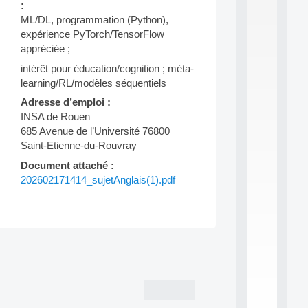
:
S
ML/DL, programmation (Python),
2
expérience PyTorch/TensorFlow
0
2
appréciée ;
6
intérêt pour éducation/cognition ; méta-
:
learning/RL/modèles séquentiels
C
a
Adresse d’emploi :
l
INSA de Rouen
l
685 Avenue de l’Université 76800
F
Saint-Etienne-du-Rouvray
o
r
Document attaché :
P
202602171414_sujetAnglais(1).pdf
a
r
t
i
c
Post
i
p
navigation
.
.
.