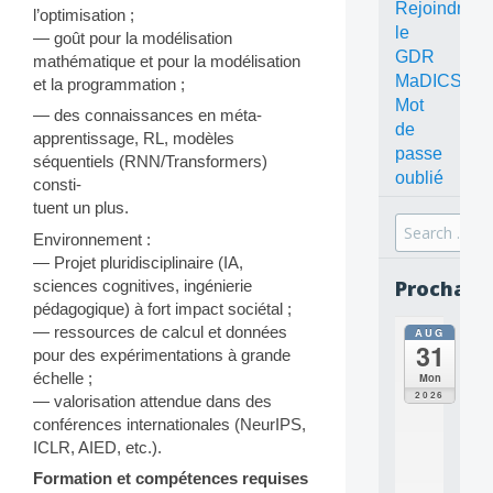
Rejoindre
l’optimisation ;
le
— goût pour la modélisation
GDR
mathématique et pour la modélisation
MaDICS
et la programmation ;
Mot
— des connaissances en méta-
de
apprentissage, RL, modèles
passe
séquentiels (RNN/Transformers)
oublié
consti-
tuent un plus.
Search
Environnement :
for:
— Projet pluridisciplinaire (IA,
Prochain
sciences cognitives, ingénierie
pédagogique) à fort impact sociétal ;
— ressources de calcul et données
AUG
all
31
da
pour des expérimentations à grande
C
échelle ;
Mon
O
2026
— valorisation attendue dans des
N
conférences internationales (NeurIPS,
C
ICLR, AIED, etc.).
E
P
Formation et compétences requises
T