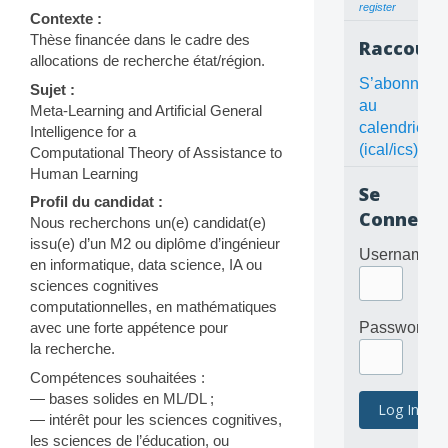
register
Contexte :
Thèse financée dans le cadre des
Raccourc
allocations de recherche état/région.
S’abonner
Sujet :
au
Meta-Learning and Artificial General
calendrier
Intelligence for a
(ical/ics)
Computational Theory of Assistance to
Human Learning
Se
Profil du candidat :
Connecte
Nous recherchons un(e) candidat(e)
issu(e) d’un M2 ou diplôme d’ingénieur
Username
en informatique, data science, IA ou
sciences cognitives
computationnelles, en mathématiques
avec une forte appétence pour
Password
la recherche.
Compétences souhaitées :
— bases solides en ML/DL ;
— intérêt pour les sciences cognitives,
les sciences de l’éducation, ou