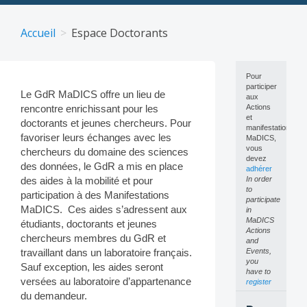
Skip
to
Accueil
Espace Doctorants
content
Pour
participer
Le GdR MaDICS offre un lieu de
aux
rencontre enrichissant pour les
Actions
et
doctorants et jeunes chercheurs. Pour
manifestations
favoriser leurs échanges avec les
MaDICS,
vous
chercheurs du domaine des sciences
devez
des données, le GdR a mis en place
adhérer
des aides à la mobilité et pour
In order
to
participation à des Manifestations
participate
MaDICS. Ces aides s’adressent aux
in
MaDICS
étudiants, doctorants et jeunes
Actions
chercheurs membres du GdR et
and
travaillant dans un laboratoire français.
Events,
you
Sauf exception, les aides seront
have to
versées au laboratoire d’appartenance
register
du demandeur.