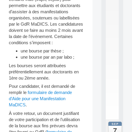
0
permettre aux étudiants et doctorants
2
d’assister à des manifestations
6
organisées, soutenues ou labellisées
:
C
par le GdR MaDICS. Les candidatures
a
doivent se faire au moins 2 mois avant
l
la date de l’événement. Certaines
l
conditions s’imposent :
F
o
une bourse par thèse ;
r
une bourse par an par labo ;
P
Les bourses seront attribuées
a
r
préférentiellement aux doctorants en
t
1ère ou 2ème année.
i
Pour candidater, il est demandé de
c
i
remplir le
formulaire de demande
p
d’Aide pour une Manifestation
.
MaDICS
.
.
À votre retour, un document justifiant
.
de votre participation et de l’utilisation
SEP
all
de la bourse aux fins prévues devra
7
da
être fourni au GdR (
formulaire de