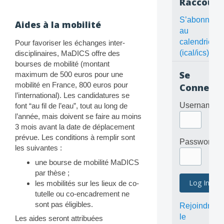
Raccourc
S’abonner
Aides à la mobilité
au
calendrier
Pour favoriser les échanges inter-
(ical/ics)
disciplinaires, MaDICS offre des
bourses de mobilité (montant
Se
maximum de 500 euros pour une
mobilité en France, 800 euros pour
Connecte
l’international). Les candidatures se
Username
font “au fil de l’eau”, tout au long de
l’année, mais doivent se faire au moins
3 mois avant la date de déplacement
prévue. Les conditions à remplir sont
Password
les suivantes :
une bourse de mobilité MaDICS
par thèse ;
les mobilités sur les lieux de co-
tutelle ou co-encadrement ne
sont pas éligibles.
Rejoindre
le
Les aides seront attribuées