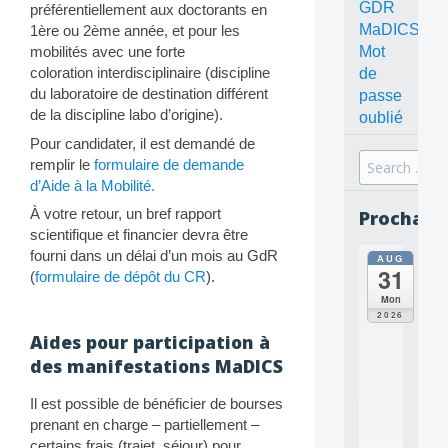
GDR
préférentiellement aux doctorants en
MaDICS
1ère ou 2ème année, et pour les
Mot
mobilités avec une forte
coloration
interdisciplinaire (discipline
de
du laboratoire de destination différent
passe
de la discipline labo d’origine).
oublié
Pour candidater, il est demandé de
Search
remplir le
formulaire de demande
for:
d’Aide à la Mobilité.
À votre retour, un bref rapport
Prochain
scientifique et financier devra être
fourni dans un délai d’un mois au GdR
AUG
all
31
(
formulaire de dépôt du CR
).
da
C
Mon
O
2026
N
Aides pour participation à
C
des manifestations MaDICS
E
P
T
Il est possible de bénéficier de bourses
S
prenant en charge – partiellement –
2
certains frais (trajet, séjour) pour