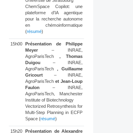
Université de Strasbourg
ChemSpace Copilot: une
plateforme d’IA agentique
pour la recherche autonome
en chémoinformatique
(
résumé
)
15h00
Présentation de Philippe
Meyer
– INRAE,
AgroParisTech
, Thomas
Duigou
– INRAE,
AgroParisTech
, Guillaume
Gricourt
– INRAE,
AgroParisTech
et Jean-Loup
Faulon
– INRAE,
AgroParisTech, Manchester
Institute of Biotechnology
Vectorized Retrosynthesis for
Multi-Step Planning in ECFP
Space (
résumé
)
15h20
Présentation de Alexandre