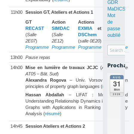
GDR
MaDICS
11h00
Session GT, Ateliers et Actions 1
Mot
GT
Action
Actions
Action
de
RECAST
SIMDAC
EXMIA
et
DAE
passe
(
Salle
(
Salle
DSChem
(
Salle
oublié
2E07
)
2E12
)
(
salle 0E20
)
2E06
)
Programme
Programme
Programme
Programme
Search
for:
13h00
Pause repas
Prochain
14h00
Mise en lumière de travaux JCJC
(
Amphithéâtre
AT05 – Bât. Sud
)
AUG
all
Alexandra Rogova
– Univ. Vorsovie : Design
31
da
principles of property graph languages (
résumé
)
C
Mon
O
Hassan Abdallah
– LIFAT : Modeling and
2026
N
Understanding Relationship Dynamics in Knowledge
C
Graphs with Applications in Ranking and Stability
E
Analysis (
résumé
)
P
T
S
14h45
Session Ateliers et Actions 2
2