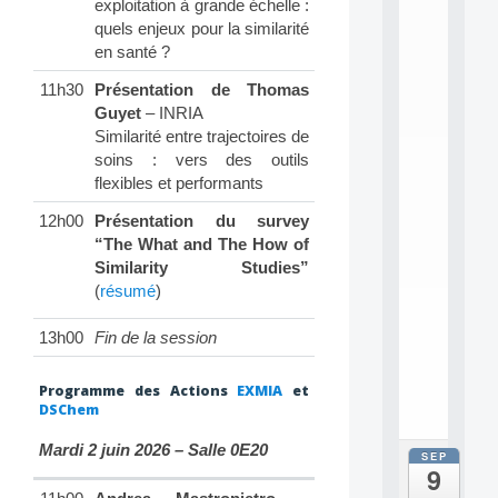
exploitation à grande échelle :
N
quels enjeux pour la similarité
:
en santé ?
M
A
11h30
Présentation de Thomas
C
Guyet
– INRIA
h
Similarité entre trajectoires de
i
n
soins : vers des outils
e
flexibles et performants
L
e
12h00
Présentation du survey
a
“The What and The How of
r
Similarity Studies”
n
(
résumé
)
i
n
g
13h00
Fin de la session
f
.
Programme des Actions
EXMIA
et
.
DSChem
.
Mardi 2 juin 2026 – Salle 0E20
SEP
all
9
da
M