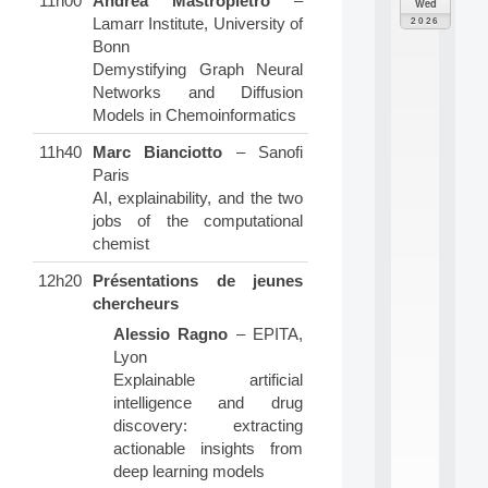
11h00
Andrea Mastropietro
–
Wed
o
Lamarr Institute, University of
2026
d
Bonn
è
Demystifying Graph Neural
l
Networks and Diffusion
e
Models in Chemoinformatics
s
e
11h40
Marc Bianciotto
– Sanofi
t
a
Paris
p
AI, explainability, and the two
p
jobs of the computational
r
chemist
e
n
12h20
Présentations de jeunes
t
chercheurs
i
s
Alessio Ragno
– EPITA,
s
Lyon
a
Explainable artificial
g
intelligence and drug
e
discovery: extracting
s
e
actionable insights from
n
deep learning models