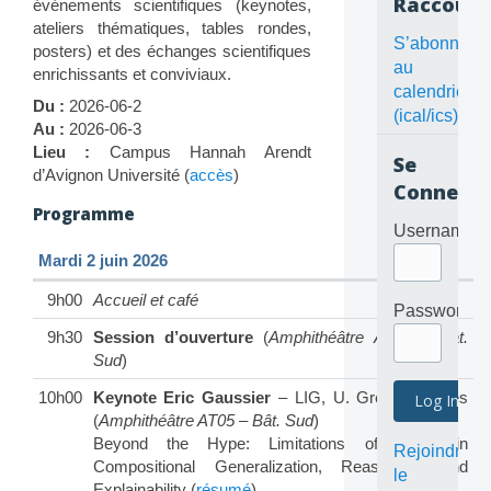
Raccourc
événements scientifiques (keynotes,
ateliers thématiques, tables rondes,
S’abonner
posters) et des échanges scientifiques
au
enrichissants et conviviaux.
calendrier
Du :
2026-06-2
(ical/ics)
Au :
2026-06-3
Lieu :
Campus Hannah Arendt
Se
d’Avignon Université (
accès
)
Connecte
Programme
Username
Mardi 2 juin 2026
9h00
Accueil et café
Password
9h30
Session d’ouverture
(
Amphithéâtre AT05 – Bât.
Sud
)
10h00
Keynote Eric Gaussier
– LIG, U. Grenoble-Alpes
(
Amphithéâtre AT05 – Bât. Sud
)
Beyond the Hype: Limitations of LLMs in
Rejoindre
Compositional Generalization, Reasoning, and
le
Explainability (
résumé
)