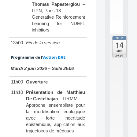
s
Thomas Papastergiou
–
c
LIPN, Paris 13
i
.
Generative Reinforcement
.
Learning for NDM-1
.
inhibitors
SEP
all
14
13h00
Fin de la session
da
E
Mon
c
2026
Programme de l’
Action DAE
o
l
Mardi 2 juin 2026 – Salle 2E06
e
t
11h00
Ouverture
h
é
11h10
Présentation de Matthieu
m
a
De Castelbajac
– LIRMM
t
Approche ensembliste pour
i
la modélisation écologique
q
avec forte incertitude
u
épistémique, application aux
e
trajectoires de méduses
i