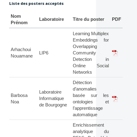
Liste des posters acceptés
Nom
Laboratoire
Titre du poster
PDF
Prénom
Learning Multiplex
Embeddings for
Overlapping
Arhachoui
LIP6
Community
Nouamane
Detection in
Online Social
Networks
Détection
d’anomalies
Laboratoire
Barbosa
basée sur les
Informatique
Noa
ontologies et
de Bourgogne
l’apprentissage
automatique
Enrichissement
analytique du