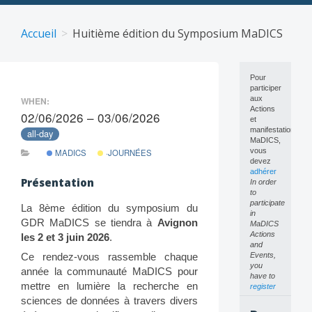
Skip
to
Accueil
Huitième édition du Symposium MaDICS
content
Pour
participer
aux
WHEN:
Actions
02/06/2026 – 03/06/2026
et
manifestations
all-day
MaDICS,
vous
MADICS
·JOURNÉES
devez
adhérer
Présentation
In order
to
participate
La 8ème édition du symposium du
in
GDR MaDICS se tiendra à
Avignon
MaDICS
Actions
les 2 et 3 juin 2026
.
and
Events,
Ce rendez-vous rassemble chaque
you
année la communauté MaDICS pour
have to
mettre en lumière la recherche en
register
sciences de données à travers divers