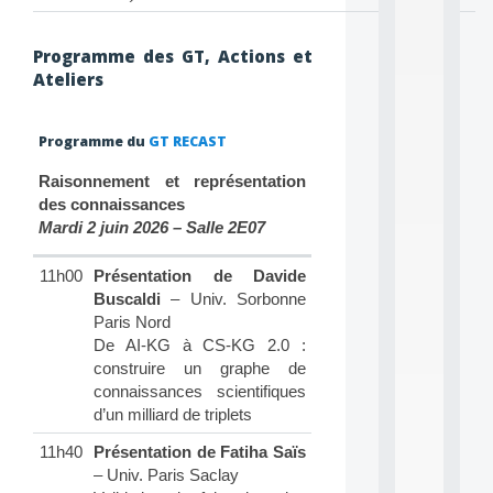
P
.
.
Programme des GT, Actions et
.
Ateliers
all
da
C
Programme du
GT RECAST
f
P
Raisonnement et représentation
:
des connaissances
M
Mardi 2 juin 2026 – Salle 2E07
A
C
11h00
Présentation de Davide
L
Buscaldi
– Univ. Sorbonne
E
A
Paris Nord
N
De AI-KG à CS-KG 2.0 :
:
construire un graphe de
M
connaissances scientifiques
A
d’un milliard de triplets
C
h
11h40
Présentation de Fatiha Saïs
i
– Univ. Paris Saclay
n