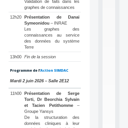
e
Validation de faits dans les
L
graphes de connaissances
e
a
12h20
Présentation de Danai
r
Symeonidou
– INRAE
n
Les graphes des
i
connaissances au service
n
des données du système
g
Terre
f
.
13h00
Fin de la session
.
.
Programme de l’
Action SIMDAC
all
da
Mardi 2 juin 2026 – Salle 2E12
C
f
P
11h00
Présentation de Serge
:
Torti, Dr Beorchia Sylvain
M
et Tacien Petithomme
–
A
Groupe Yansys
C
L
De la structuration des
E
données cliniques à leur
A