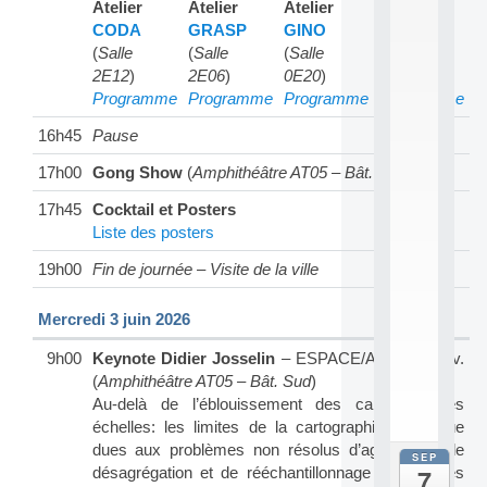
Atelier
Atelier
Atelier
Action
0
2
CODA
GRASP
GINO
SaD-2HN
6
(
Salle
(
Salle
(
Salle
(
Salle
:
2E12
)
2E06
)
0E20
)
2E07
)
C
Programme
Programme
Programme
Programme
a
l
16h45
Pause
l
F
17h00
Gong Show
(
Amphithéâtre AT05 – Bât. Sud
)
o
r
17h45
Cocktail et Posters
P
Liste des posters
a
r
19h00
Fin de journée – Visite de la ville
t
i
Mercredi 3 juin 2026
c
i
9h00
Keynote Didier Josselin
– ESPACE/Avignon Univ.
p
.
(
Amphithéâtre AT05 – Bât. Sud
)
.
Au-delà de l’éblouissement des capacités des
.
échelles: les limites de la cartographie statistique
dues aux problèmes non résolus d’agrégation, de
SEP
all
7
désagrégation et de rééchantillonnage de données
da