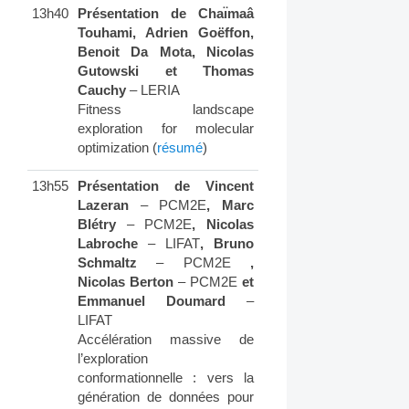
13h40
Présentation de Chaı̈maâ
Touhami, Adrien Goëffon,
Benoit Da Mota, Nicolas
Gutowski et Thomas
Cauchy
– LERIA
Fitness landscape
exploration for molecular
optimization (
résumé
)
13h55
Présentation de Vincent
Lazeran
– PCM2E
, Marc
Blétry
– PCM2E
, Nicolas
Labroche
– LIFAT
, Bruno
Schmaltz
– PCM2E
,
Nicolas Berton
– PCM2E
et
Emmanuel Doumard
–
LIFAT
Accélération massive de
l’exploration
conformationnelle : vers la
génération de données pour