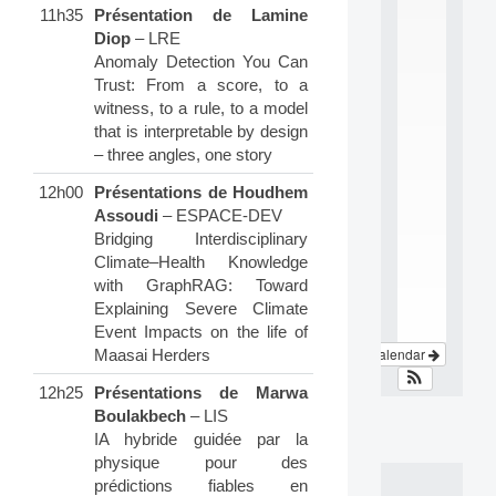
n
11h35
Présentation de Lamine
t
Diop
– LRE
e
r
Anomaly Detection You Can
d
Trust: From a score, to a
i
witness, to a rule, to a model
s
that is interpretable by design
c
– three angles, one story
i
p
12h00
Présentations de Houdhem
l
Assoudi
– ESPACE-DEV
i
Bridging Interdisciplinary
n
a
Climate–Health Knowledge
.
with GraphRAG: Toward
.
Explaining Severe Climate
.
Event Impacts on the life of
View Calendar
Maasai Herders
12h25
Présentations de Marwa
Boulakbech
– LIS
IA hybride guidée par la
physique pour des
prédictions fiables en