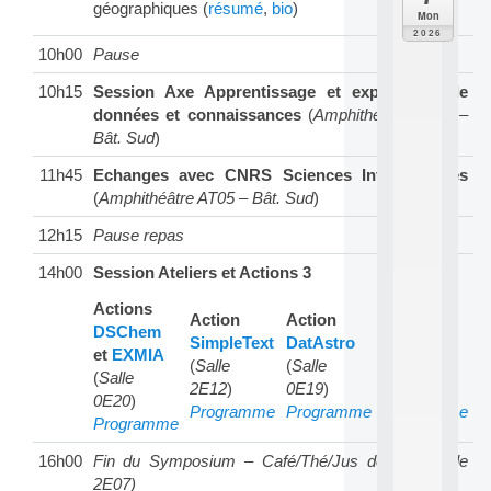
géographiques (
résumé
,
bio
)
C
Mon
F
2026
P
10h00
Pause
A
I
10h15
Session Axe Apprentissage et exploration de
F
données et connaissances
(
Amphithéâtre AT05 –
o
Bât. Sud
)
r
H
11h45
Echanges avec CNRS Sciences Informatiques
u
(
Amphithéâtre AT05 – Bât. Sud
)
m
a
12h15
Pause repas
n
R
14h00
Session Ateliers et Actions 3
e
s
Actions
Action
Action
Action
o
DSChem
SimpleText
DatAstro
TIDS
u
et
EXMIA
r
(
Salle
(
Salle
(
Salle
(
Salle
c
2E12
)
0E19
)
2E06
)
0E20
)
e
Programme
Programme
Programme
s
Programme
a
16h00
Fin du Symposium – Café/Thé/Jus de fruit (Salle
n
d
2E07)