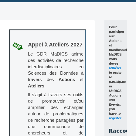
Skip
to
content
Pour
participer
aux
Actions
Appel à Ateliers 2027
et
manifestations
Le GDR MaDICS anime
MaDICS,
vous
des activités de recherche
devez
interdisciplinaires en
adhérer
Sciences des Données à
In order
to
travers des
Actions
et
participate
Ateliers
.
in
MaDICS
Il s’agit à travers ses outils
Actions
and
de promouvoir et/ou
Events,
amplifier des échanges
you
autour de problématiques
have to
register
de recherche partagées par
une communauté de
Raccourc
chercheurs et de