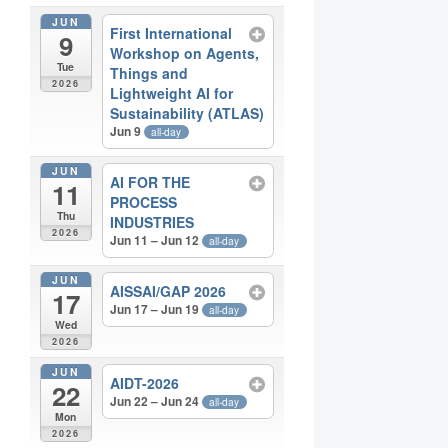
JUN
First International
9
Workshop on Agents,
Tue
Things and
2026
Lightweight AI for
Sustainability (ATLAS)
Jun 9
all-day
JUN
AI FOR THE
11
PROCESS
Thu
INDUSTRIES
2026
Jun 11 – Jun 12
all-day
JUN
AISSAI/GAP 2026
17
Jun 17 – Jun 19
all-day
Wed
2026
JUN
AIDT-2026
22
Jun 22 – Jun 24
all-day
Mon
2026