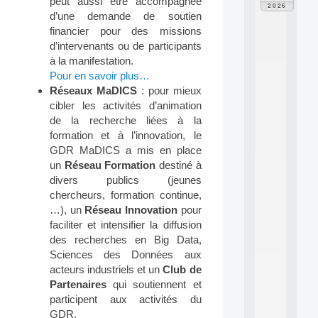
peut aussi être accompagnée
F
2026
P
d’une demande de soutien
A
financier pour des missions
I
d’intervenants ou de participants
F
à la manifestation.
o
Pour en savoir plus…
r
Réseaux MaDICS
: pour mieux
H
u
cibler les activités d’animation
m
de la recherche liées à la
a
formation et à l’innovation, le
n
GDR MaDICS a mis en place
R
un
Réseau Formation
destiné à
e
divers publics (jeunes
s
o
chercheurs, formation continue,
u
…), un
Réseau Innovation
pour
r
faciliter et intensifier la diffusion
c
des recherches en Big Data,
e
Sciences des Données aux
s
acteurs industriels et un
Club de
a
n
Partenaires
qui soutiennent et
d
participent aux activités du
P
GDR.