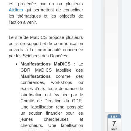
2
est précédée par un ou plusieurs
6
Ateliers
qui permettent de consolider
:
les thématiques et les objectifs de
C
l’action à venir.
a
l
l
Le site de MaDICS propose plusieurs
F
o
outils de support et de communication
r
ouverts à la communauté concernée
P
par les Sciences des Données:
a
Manifestations MaDICS
: Le
r
t
GDR MaDICS labellise des
i
Manifestations
comme des
c
conférences, workshops ou
i
écoles d’été. Toute demande de
p
labellisation est évaluée par le
.
Comité de Direction du GDR.
.
.
Une labellisation rend possible
un soutien financier pour les
SEP
all
jeunes chercheuses et
7
da
chercheurs. Une labellisation
C
Mon