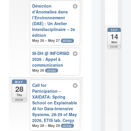
i
Détection
.
d’Anomalies dans
.
l’Environnement
.
(DAE) : Un Atelier
Interdisciplinaire – 2e
SEP
all
14
édition
da
May 26 – May 27
E
all-day
Mon
c
2026
o
SI-DH @ INFORSID
l
2026 : Appel à
e
communication
t
May 26
all-day
h
é
MAY
m
Call for
28
a
Participation –
t
Thu
XAIDATA: Spring
i
2026
School on Explainable
q
AI for Data-Intensive
u
Systems, 28-29 of May
e
i
2026, ETIS lab, Cergy
n
May 28 – May 29
all-day
t