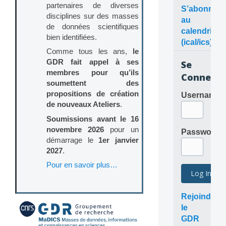
partenaires de diverses
S’abonner
disciplines sur des masses
au
de données scientifiques
calendrier
bien identifiées.
(ical/ics)
Comme tous les ans,
le
GDR fait appel à ses
Se
membres pour qu’ils
Connecte
soumettent des
propositions de création
Username
de nouveaux Ateliers
.
Soumissions avant le 16
novembre 2026
pour un
Password
démarrage le
1er janvier
2027
.
Pour en savoir plus…
Rejoindre
le
GDR