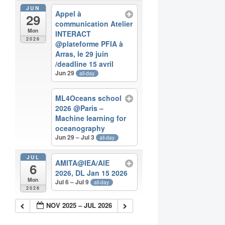
JUN
Appel à
29
communication Atelier
Mon
INTERACT
2026
@plateforme PFIA à
Arras, le 29 juin
/deadline 15 avril
Jun 29
all-day
ML4Oceans school
2026 @Paris –
Machine learning for
oceanography
Jun 29 – Jul 3
all-day
JUL
AMITA@IEA/AIE
6
2026, DL Jan 15 2026
Mon
Jul 6 – Jul 9
all-day
2026
NOV 2025 – JUL 2026