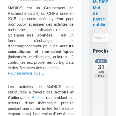
MaDICS
Mot
MaDICS est un Groupement de
Recherche (GDR) du CNRS créé en
de
2015. Il propose un écosystème pour
passe
promouvoir et animer des activités de
oublié
recherche interdisciplinaires en
Sciences des Données
. Il est un
Search
forum d’échanges et
for:
d’accompagnement pour les
acteurs
Prochain
scientifiques et non-scientifiques
(industriels, médiatiques, culturels,…)
AUG
all
confrontés aux problèmes du Big Data
31
da
et des Sciences des données.
C
Mon
Pour en savoir plus…
O
2026
N
C
Les activités de MaDICS sont
E
structurées à travers des
Actions et
P
Ateliers
. Les
Actions
rassemblent les
T
acteurs d’une thématique précise
S
2
pendant une durée limitée (entre deux
0
et quatre ans). La création d’une Action