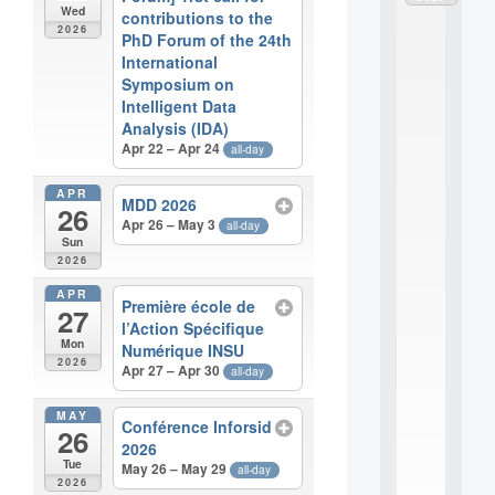
Wed
d
contributions to the
2026
è
PhD Forum of the 24th
l
International
e
Symposium on
s
Intelligent Data
e
Analysis (IDA)
t
Apr 22 – Apr 24
all-day
a
p
p
APR
MDD 2026
26
r
Apr 26 – May 3
all-day
e
Sun
n
2026
t
i
APR
Première école de
27
s
l’Action Spécifique
s
Mon
Numérique INSU
a
2026
Apr 27 – Apr 30
g
all-day
e
s
MAY
Conférence Inforsid
26
e
2026
n
Tue
May 26 – May 29
s
all-day
2026
c