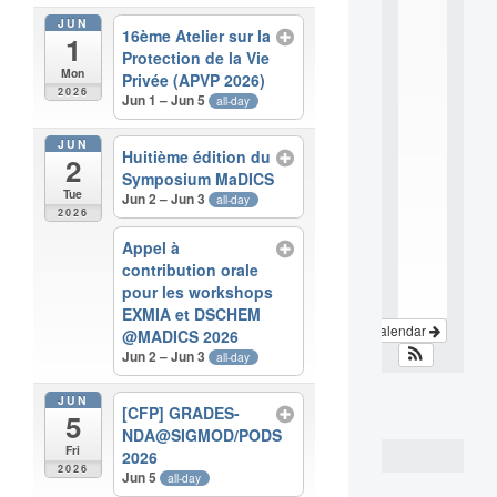
e
JUN
16ème Atelier sur la
r
1
d
Protection de la Vie
Mon
i
Privée (APVP 2026)
2026
s
Jun 1 – Jun 5
all-day
c
i
JUN
Huitième édition du
p
2
l
Symposium MaDICS
Tue
i
Jun 2 – Jun 3
all-day
2026
n
a
Appel à
.
contribution orale
.
pour les workshops
.
EXMIA et DSCHEM
View Calendar
@MADICS 2026
Jun 2 – Jun 3
all-day
JUN
[CFP] GRADES-
5
NDA@SIGMOD/PODS
Fri
2026
2026
Jun 5
all-day