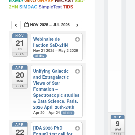
EXMIA
GINO
GRASP
RECAST
SaD-
:
2HN
SIMDAC
SimpleText
TIDS
M
A
C
NOV 2025 – JUL 2026
h
i
n
NOV
Webinaire de
21
e
l’action SaD-2HN
L
Fri
Nov 21 2025 – May 2 2026
e
2025
all-day
a
r
APR
n
Unifying Galactic
20
i
and Extragalactic
n
Mon
Views of Star
g
2026
Formation –
f
Spectroscopic studies
.
& Data Science, Paris,
.
.
2026 April 20th-24th
Apr 20 – Apr 24
all-day
SEP
all
9
da
APR
[IDA 2026 PhD
M
22
Wed
o
Forum] 1rst call for
2026