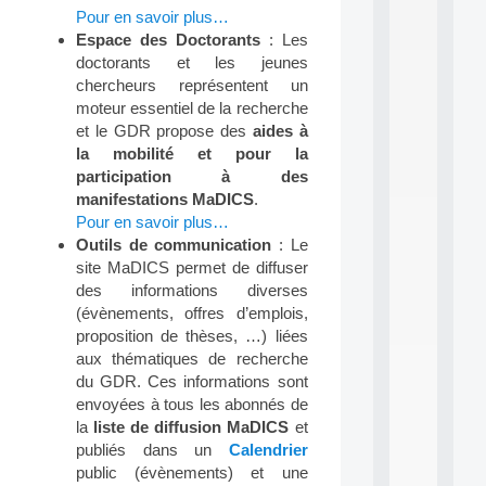
.
Pour en savoir plus…
.
Espace des Doctorants
: Les
.
doctorants et les jeunes
all
chercheurs représentent un
da
moteur essentiel de la recherche
C
et le GDR propose des
aides à
f
P
la mobilité et pour la
:
participation à des
M
manifestations MaDICS
.
A
Pour en savoir plus…
C
Outils de communication
: Le
L
site MaDICS permet de diffuser
E
A
des informations diverses
N
(évènements, offres d’emplois,
:
proposition de thèses, …) liées
M
aux thématiques de recherche
A
du GDR. Ces informations sont
C
envoyées à tous les abonnés de
h
i
la
liste de diffusion MaDICS
et
n
publiés dans un
Calendrier
e
public (évènements) et une