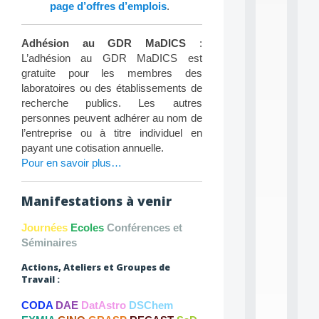
L
page d’offres d’emplois
.
e
a
r
Adhésion au GDR MaDICS
:
n
L’adhésion au GDR MaDICS est
i
gratuite pour les membres des
n
laboratoires ou des établissements de
g
f
recherche publics. Les autres
.
personnes peuvent adhérer au nom de
.
l’entreprise ou à titre individuel en
.
payant une cotisation annuelle.
Pour en savoir plus…
all
da
C
f
Manifestations à venir
P
:
Journées
Ecoles
Conférences et
M
Séminaires
A
C
Actions, Ateliers et Groupes de
L
Travail :
E
A
CODA
DAE
DatAstro
DSChem
N