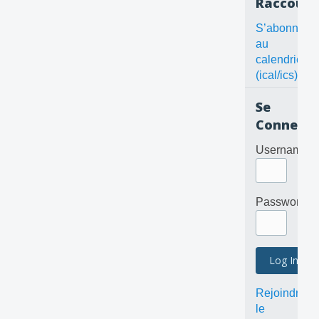
Raccourc
S’abonner
au
calendrier
(ical/ics)
Se
Connecte
Username
Password
Rejoindre
le