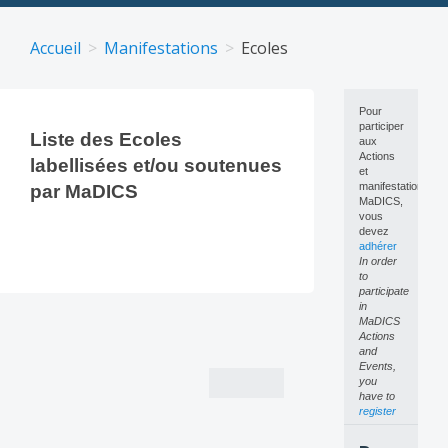
Skip
to
Accueil
Manifestations
Ecoles
content
Pour
participer
Liste des Ecoles
aux
Actions
labellisées et/ou soutenues
et
manifestations
par MaDICS
MaDICS,
vous
devez
adhérer
In order
to
participate
in
MaDICS
Actions
and
Events,
you
have to
register