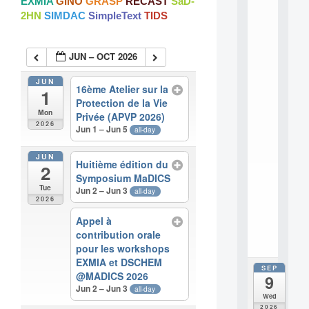
EXMIA
GINO
GRASP
RECAST
SaD-
:
2HN
SIMDAC
SimpleText
TIDS
M
A
C
JUN – OCT 2026
h
i
n
JUN
16ème Atelier sur la
1
e
Protection de la Vie
L
Mon
Privée (APVP 2026)
e
2026
Jun 1 – Jun 5
all-day
a
r
n
JUN
Huitième édition du
2
i
Symposium MaDICS
n
Tue
Jun 2 – Jun 3
all-day
g
2026
f
.
Appel à
.
contribution orale
.
pour les workshops
EXMIA et DSCHEM
SEP
all
@MADICS 2026
9
da
Jun 2 – Jun 3
all-day
M
Wed
o
2026