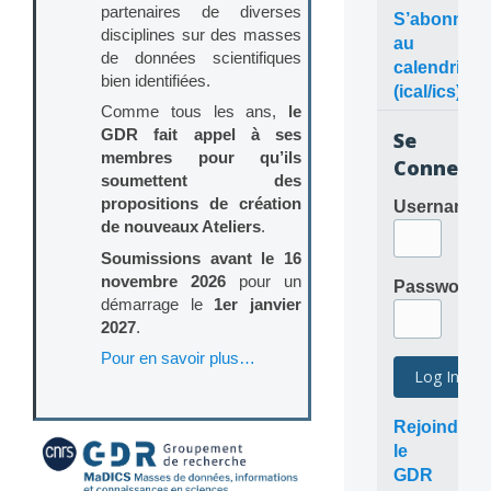
partenaires de diverses
S’abonner
disciplines sur des masses
au
de données scientifiques
calendrier
bien identifiées.
(ical/ics)
Comme tous les ans,
le
GDR fait appel à ses
Se
membres pour qu’ils
Connecte
soumettent des
propositions de création
Username
de nouveaux Ateliers
.
Soumissions avant le 16
novembre 2026
pour un
Password
démarrage le
1er janvier
2027
.
Pour en savoir plus…
Rejoindre
le
GDR