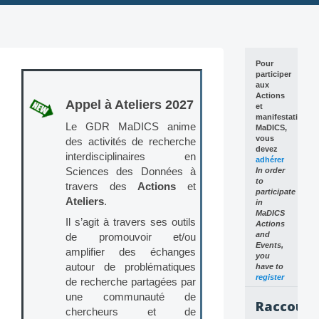
Skip
to
content
Pour
participer
aux
Actions
Appel à Ateliers 2027
et
manifestations
Le GDR MaDICS anime
MaDICS,
vous
des activités de recherche
devez
interdisciplinaires en
adhérer
Sciences des Données à
In order
to
travers des
Actions
et
participate
Ateliers
.
in
MaDICS
Il s’agit à travers ses outils
Actions
and
de promouvoir et/ou
Events,
amplifier des échanges
you
autour de problématiques
have to
register
de recherche partagées par
une communauté de
Raccourc
chercheurs et de