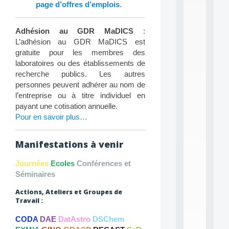
L
page d’offres d’emplois
.
e
a
r
Adhésion au GDR MaDICS
:
n
L’adhésion au GDR MaDICS est
i
gratuite pour les membres des
n
laboratoires ou des établissements de
g
f
recherche publics. Les autres
.
personnes peuvent adhérer au nom de
.
l’entreprise ou à titre individuel en
.
payant une cotisation annuelle.
Pour en savoir plus…
all
da
C
f
Manifestations à venir
P
:
Journées
Ecoles
Conférences et
M
Séminaires
A
C
Actions, Ateliers et Groupes de
L
Travail :
E
A
CODA
DAE
DatAstro
DSChem
N