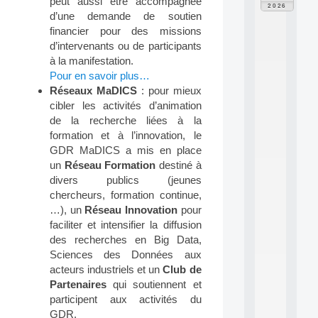
peut aussi être accompagnée
F
2026
P
d’une demande de soutien
A
financier pour des missions
I
d’intervenants ou de participants
F
à la manifestation.
o
Pour en savoir plus…
r
Réseaux MaDICS
: pour mieux
H
u
cibler les activités d’animation
m
de la recherche liées à la
a
formation et à l’innovation, le
n
GDR MaDICS a mis en place
R
un
Réseau Formation
destiné à
e
divers publics (jeunes
s
o
chercheurs, formation continue,
u
…), un
Réseau Innovation
pour
r
faciliter et intensifier la diffusion
c
des recherches en Big Data,
e
Sciences des Données aux
s
acteurs industriels et un
Club de
a
n
Partenaires
qui soutiennent et
d
participent aux activités du
P
GDR.