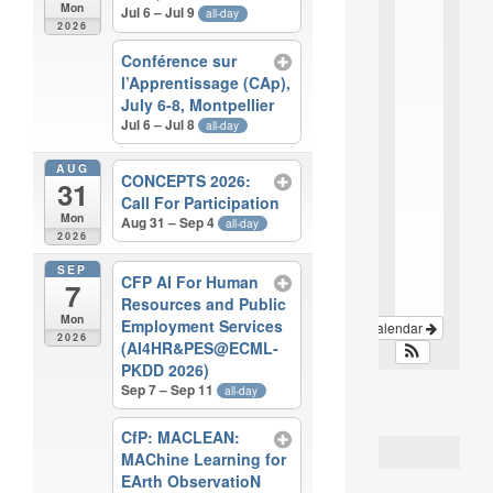
Mon
Jul 6 – Jul 9
all-day
e
2026
r
d
Conférence sur
i
l’Apprentissage (CAp),
s
July 6-8, Montpellier
c
Jul 6 – Jul 8
all-day
i
p
AUG
l
CONCEPTS 2026:
31
i
Call For Participation
n
Mon
Aug 31 – Sep 4
all-day
a
2026
.
SEP
.
CFP AI For Human
7
.
Resources and Public
Mon
Employment Services
View Calendar
2026
(AI4HR&PES@ECML-
PKDD 2026)
Sep 7 – Sep 11
all-day
CfP: MACLEAN:
MAChine Learning for
EArth ObservatioN