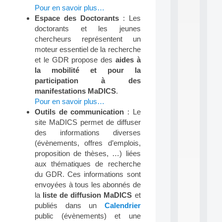
.
Pour en savoir plus…
.
Espace des Doctorants
: Les
.
doctorants et les jeunes
all
chercheurs représentent un
da
moteur essentiel de la recherche
C
et le GDR propose des
aides à
f
P
la mobilité et pour la
:
participation à des
M
manifestations MaDICS
.
A
Pour en savoir plus…
C
Outils de communication
: Le
L
site MaDICS permet de diffuser
E
A
des informations diverses
N
(évènements, offres d’emplois,
:
proposition de thèses, …) liées
M
aux thématiques de recherche
A
du GDR. Ces informations sont
C
envoyées à tous les abonnés de
h
i
la
liste de diffusion MaDICS
et
n
publiés dans un
Calendrier
e
public (évènements) et une