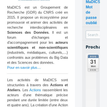
MaDICS
Mot
MaDICS est un Groupement de
Recherche (GDR) du CNRS créé en
de
2015. Il propose un écosystème pour
passe
promouvoir et animer des activités de
oublié
recherche interdisciplinaires en
Sciences des Données
. Il est un
Search
forum d’échanges et
for:
d’accompagnement pour les
acteurs
Prochain
scientifiques et non-scientifiques
(industriels, médiatiques, culturels,…)
AUG
all
confrontés aux problèmes du Big Data
31
da
et des Sciences des données.
C
Mon
Pour en savoir plus…
O
2026
N
C
Les activités de MaDICS sont
E
structurées à travers des
Actions et
P
Ateliers
. Les
Actions
rassemblent les
T
acteurs d’une thématique précise
S
2
pendant une durée limitée (entre deux
0
et quatre ans). La création d’une Action