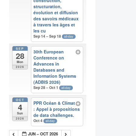
construction,
structuration,
évolution et diffusion
des savoirs médicaux
à travers les âges et
les cu
Sep 14 – Sep 18
all-day
SEP
30th European
28
Conference on
Mon
Advances in
2026
Databases and
Information Systems
(ADBIS 2026)
Sep 28 – Oct 1
all-day
OCT
PPR Océan & Climat
4
: Appel à propositions
Sun
de data challenges.
2026
Oct 4
all-day
JUN – OCT 2026