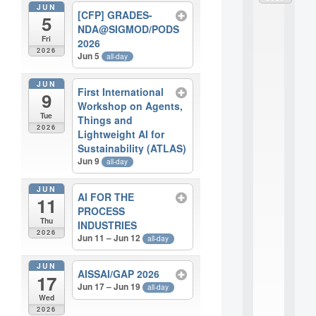
JUN
d
[CFP] GRADES-
5
è
NDA@SIGMOD/PODS
l
Fri
2026
e
2026
Jun 5
all-day
s
e
t
JUN
First International
9
a
Workshop on Agents,
p
Tue
Things and
p
2026
Lightweight AI for
r
Sustainability (ATLAS)
e
n
Jun 9
all-day
t
i
JUN
AI FOR THE
s
11
PROCESS
s
Thu
a
INDUSTRIES
2026
g
Jun 11 – Jun 12
all-day
e
s
JUN
AISSAI/GAP 2026
e
17
Jun 17 – Jun 19
n
all-day
Wed
s
2026
c