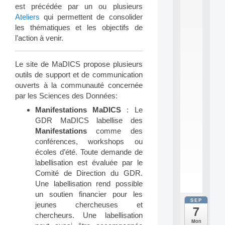
2
est précédée par un ou plusieurs
6
Ateliers
qui permettent de consolider
:
les thématiques et les objectifs de
C
l’action à venir.
a
l
l
Le site de MaDICS propose plusieurs
F
o
outils de support et de communication
r
ouverts à la communauté concernée
P
par les Sciences des Données:
a
Manifestations MaDICS
: Le
r
t
GDR MaDICS labellise des
i
Manifestations
comme des
c
conférences, workshops ou
i
écoles d’été. Toute demande de
p
labellisation est évaluée par le
.
Comité de Direction du GDR.
.
.
Une labellisation rend possible
un soutien financier pour les
SEP
all
jeunes chercheuses et
7
da
chercheurs. Une labellisation
C
Mon