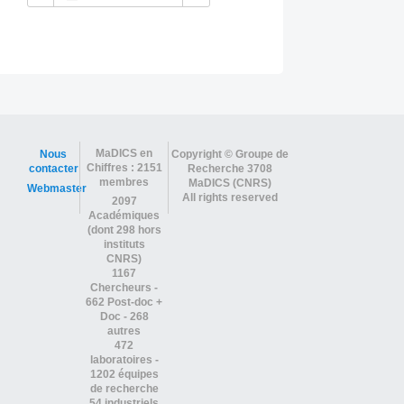
MaDICS en
Nous
Copyright © Groupe de
Chiffres : 2151
contacter
Recherche 3708
membres
MaDICS (CNRS)
Webmaster
All rights reserved
2097
Académiques
(dont 298 hors
instituts
CNRS)
1167
Chercheurs -
662 Post-doc +
Doc - 268
autres
472
laboratoires -
1202 équipes
de recherche
54 industriels