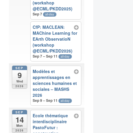
(workshop
@ECML/PKDD2025)
Sep 7
all-day
CfP: MACLEAN:
MAChine Learning for
EArth ObservatioN
(workshop
@ECML/PKDD2026)
Sep 7 – Sep 11
all-day
SEP
Modèles et
9
apprentissages en
Wed
sciences humaines et
2026
sociales – MASHS
2026
Sep 9 – Sep 11
all-day
SEP
Ecole thématique
14
interdisciplinaire
Mon
PastoFutur :
2026