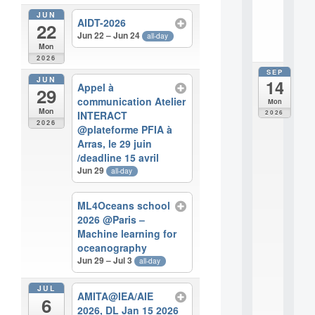
i
JUN
AIDT-2026
.
22
.
Jun 22 – Jun 24
all-day
Mon
.
2026
SEP
all
JUN
14
da
Appel à
29
E
communication Atelier
Mon
c
Mon
2026
INTERACT
o
2026
@plateforme PFIA à
l
Arras, le 29 juin
e
/deadline 15 avril
t
Jun 29
all-day
h
é
m
ML4Oceans school
a
2026 @Paris –
t
Machine learning for
i
oceanography
q
Jun 29 – Jul 3
all-day
u
e
i
JUL
AMITA@IEA/AIE
6
n
2026, DL Jan 15 2026
t