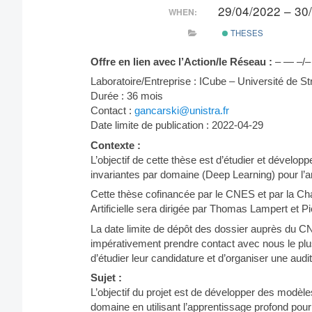
29/04/2022 – 30
WHEN:
THESES
Offre en lien avec l’Action/le Réseau :
– — –/–
Laboratoire/Entreprise : ICube – Université de S
Durée : 36 mois
Contact :
gancarski@unistra.fr
Date limite de publication : 2022-04-29
Contexte :
L’objectif de cette thèse est d’étudier et dévelo
invariantes par domaine (Deep Learning) pour l’an
Cette thèse cofinancée par le CNES et par la Cha
Artificielle sera dirigée par Thomas Lampert et P
La date limite de dépôt des dossier auprès du C
impérativement prendre contact avec nous le plu
d’étudier leur candidature et d’organiser une audi
Sujet :
L’objectif du projet est de développer des modèl
domaine en utilisant l’apprentissage profond pour