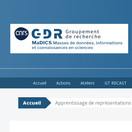
Skip
Accueil
Actions
Ateliers
GT RECAST
to
content
Accueil
Apprentissage de représentations 