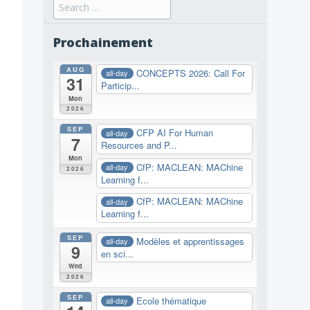
Search
for:
Prochainement
AUG
CONCEPTS 2026: Call For
all-day
31
Particip...
Mon
2026
SEP
CFP AI For Human
all-day
7
Resources and P...
Mon
CfP: MACLEAN: MAChine
all-day
2026
Learning f...
CfP: MACLEAN: MAChine
all-day
Learning f...
SEP
Modèles et apprentissages
all-day
9
en sci...
Wed
2026
SEP
Ecole thématique
all-day