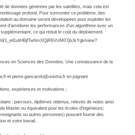
tité de données générées par les satellites, mais cela est
prentissage profond. Pour surmonter ce problème, des
aptation au domaine seront développées pour exploiter les
ent d’améliorer les performances d’un algorithme avec un
upplémentaire, ce qui réduit le coût du déploiement.
/file/d/1_eil1utHBjfTwhmXQjR6VUM07jbJkYgk/view?
sances en Sciences des Données. Une connaissance de la
fr et pierre.gancarski@unistra.fr en joignant
ations, expériences et motivations ;
sitaire : parcours, diplômes obtenus, relevés de notes ainsi
 Master ou équivalent pour les écoles d’ingénieurs;
enseignants ou autres personnes) pouvant fournir des
n et votre travail.