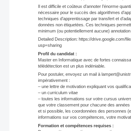
Il est difficile et coûteux d’annoter l’énorme quan
nécessaire pour le succès des algorithmes d’ap
techniques d’apprentissage par transfert et d’ad
données non étiquetées. Ces techniques permett
minimum (ou potentiellement aucune) annotation s
Detailed Description: https://drive.google.com
usp=sharing
Profil du candidat :
Master en Informatique avec de fortes connais
télédétection est un plus indéniable.
Pour postuler, envoyez un mail à lampert@unistra.
impérativement :
– une lettre de motivation expliquant vos qualific
– un curriculum vitae
– toutes les informations sur votre cursus univer
que votre classement pour chacune des années de
et si possible, les coordonnées des personnes (
informations sur vos compétences, votre motivatio
Formation et compétences requises :