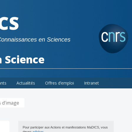
CS
Connaissances en Sciences
a Science
ants
Actualités
Offres d’emploi
Intranet
s d’image
Pour participer aux Actions et manifestations MaDICS, vous
devez
adhérer