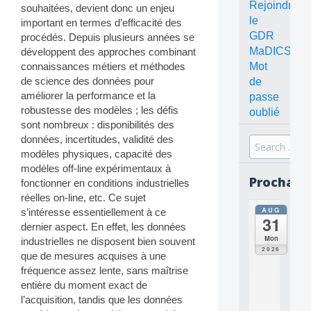
Rejoindre
souhaitées, devient donc un enjeu
le
important en termes d’efficacité des
GDR
procédés. Depuis plusieurs années se
MaDICS
développent des approches combinant
Mot
connaissances métiers et méthodes
de science des données pour
de
améliorer la performance et la
passe
robustesse des modèles ; les défis
oublié
sont nombreux : disponibilités des
données, incertitudes, validité des
Search
modèles physiques, capacité des
for:
modèles off-line expérimentaux à
Prochain
fonctionner en conditions industrielles
réelles on-line, etc. Ce sujet
AUG
s’intéresse essentiellement à ce
all
31
da
dernier aspect. En effet, les données
C
Mon
industrielles ne disposent bien souvent
O
2026
que de mesures acquises à une
N
fréquence assez lente, sans maîtrise
C
E
entière du moment exact de
P
l’acquisition, tandis que les données
T