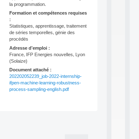
a
la programmation.
n
d
Formation et compétences requises
P
:
.
Statistiques, apprentissage, traitement
.
de séries temporelles, génie des
.
procédés
all
Adresse d’emploi :
da
C
France, IFP Energies nouvelles, Lyon
f
(Solaize)
P
Document attaché :
:
M
202202052239_job-2022-internship-
A
ifpen-machine-learning-robustness-
C
process-sampling-english.pdf
L
E
A
N
:
Post
M
A
navigation
C
h