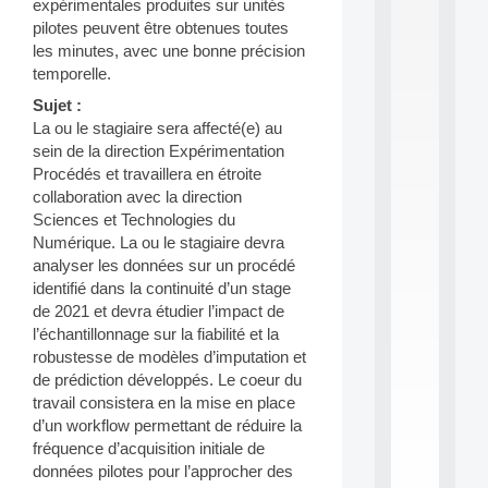
expérimentales produites sur unités
S
pilotes peuvent être obtenues toutes
2
les minutes, avec une bonne précision
0
temporelle.
2
6
Sujet :
:
La ou le stagiaire sera affecté(e) au
C
sein de la direction Expérimentation
a
Procédés et travaillera en étroite
l
l
collaboration avec la direction
F
Sciences et Technologies du
o
Numérique. La ou le stagiaire devra
r
analyser les données sur un procédé
P
identifié dans la continuité d’un stage
a
de 2021 et devra étudier l’impact de
r
t
l’échantillonnage sur la fiabilité et la
i
robustesse de modèles d’imputation et
c
de prédiction développés. Le coeur du
i
travail consistera en la mise en place
p
d’un workflow permettant de réduire la
.
fréquence d’acquisition initiale de
.
.
données pilotes pour l’approcher des