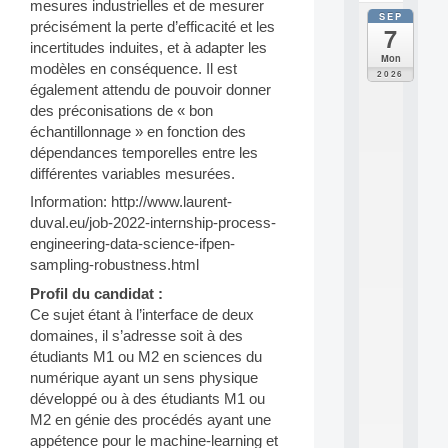
mesures industrielles et de mesurer
SEP
all
précisément la perte d’efficacité et les
7
da
incertitudes induites, et à adapter les
C
Mon
modèles en conséquence. Il est
F
2026
P
également attendu de pouvoir donner
A
des préconisations de « bon
I
échantillonnage » en fonction des
F
dépendances temporelles entre les
o
différentes variables mesurées.
r
H
Information: http://www.laurent-
u
duval.eu/job-2022-internship-process-
m
engineering-data-science-ifpen-
a
sampling-robustness.html
n
R
Profil du candidat :
e
Ce sujet étant à l’interface de deux
s
domaines, il s’adresse soit à des
o
étudiants M1 ou M2 en sciences du
u
r
numérique ayant un sens physique
c
développé ou à des étudiants M1 ou
e
M2 en génie des procédés ayant une
s
appétence pour le machine-learning et