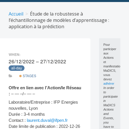
Skip
to
Accueil
Étude de la robustesse à
content
l’échantillonnage de modèles d’apprentissage :
application à la prédiction
Pour
participer
aux
WHEN:
Actions
26/12/2022 – 27/12/2022
et
manifestations
all-day
MaDICS,
vous
STAGES
devez
adhérer
Offre en lien avec l’Action/le Réseau
In order
to
:
– — –/– — –
participate
in
Laboratoire/Entreprise : IFP Energies
MaDICS
nouvelles, Lyon
Actions
Durée : 3-4 months
and
Events,
Contact :
laurent.duval@ifpen.fr
you
Date limite de publication : 2022-12-26
have to