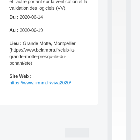
et l’autre portant sur la vérification et la
S
validation des logiciels (VV).
2
0
Du :
2020-06-14
2
6
Au :
2020-06-19
:
C
Lieu :
Grande Motte, Montpellier
a
(https://www.belambra.fr/club-la-
l
l
grande-motte-presqu-ile-du-
F
ponant/ete)
o
r
Site Web :
P
https://www.lirmm.fr/viva2020/
a
r
t
i
c
Post
i
p
navigation
.
.
.