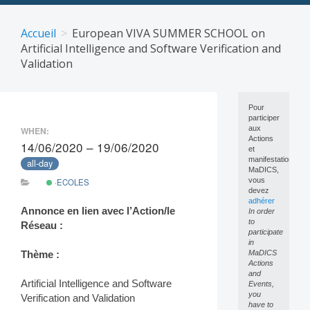
Skip
to
Accueil
European VIVA SUMMER SCHOOL on
content
Artificial Intelligence and Software Verification and
Validation
Pour
participer
aux
WHEN:
Actions
14/06/2020 – 19/06/2020
et
manifestations
all-day
MaDICS,
vous
·ECOLES
devez
adhérer
Annonce en lien avec l’Action/le
In order
to
Réseau :
participate
in
MaDICS
Thème :
Actions
and
Artificial Intelligence and Software
Events,
you
Verification and Validation
have to