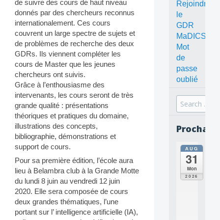
de suivre des cours de haut niveau
Rejoindre
donnés par des chercheurs reconnus
le
internationalement. Ces cours
GDR
couvrent un large spectre de sujets et
MaDICS
de problèmes de recherche des deux
Mot
GDRs. Ils viennent compléter les
de
cours de Master que les jeunes
passe
chercheurs ont suivis.
oublié
Grâce à l’enthousiasme des
intervenants, les cours seront de très
Search
grande qualité : présentations
for:
théoriques et pratiques du domaine,
illustrations des concepts,
Prochain
bibliographie, démonstrations et
support de cours.
AUG
all
31
da
Pour sa première édition, l’école aura
C
Mon
lieu à Belambra club à la Grande Motte
O
2026
du lundi 8 juin au vendredi 12 juin
N
2020. Elle sera composée de cours
C
E
deux grandes thématiques, l’une
P
portant sur l’ intelligence artificielle (IA),
T