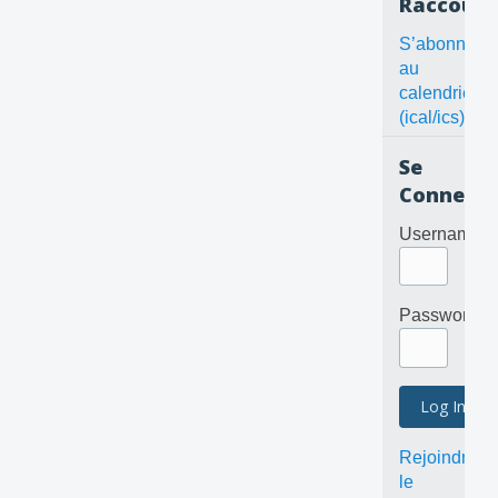
Raccourc
S’abonner
au
calendrier
(ical/ics)
Se
Connecte
Username
Password
Rejoindre
le