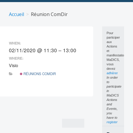
Skip
to
Accueil
Réunion ComDir
content
Pour
participer
aux
WHEN:
Actions
02/11/2020 @ 11:30 – 13:00
et
manifestations
WHERE:
MaDICS,
Visio
vous
devez
RÉUNIONS COMDIR
adhérer
In order
to
participate
in
MaDICS
Actions
Post
and
Events,
navigation
you
have to
register