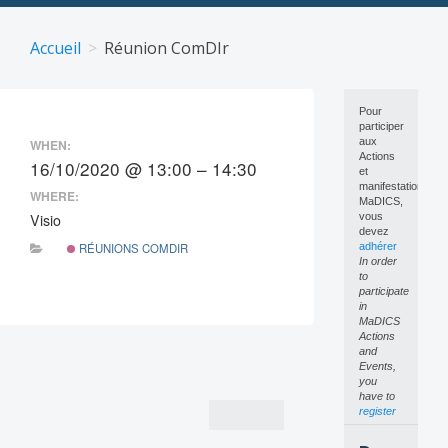
Skip
to
Accueil
Réunion ComDIr
content
Pour
participer
aux
WHEN:
Actions
16/10/2020 @ 13:00 – 14:30
et
manifestations
WHERE:
MaDICS,
Visio
vous
devez
RÉUNIONS COMDIR
adhérer
In order
to
participate
in
MaDICS
Actions
Post
and
Events,
navigation
you
have to
register