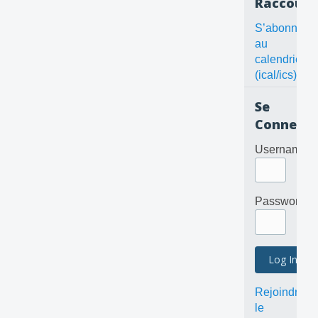
Raccourc
S’abonner
au
calendrier
(ical/ics)
Se
Connecte
Username
Password
Rejoindre
le