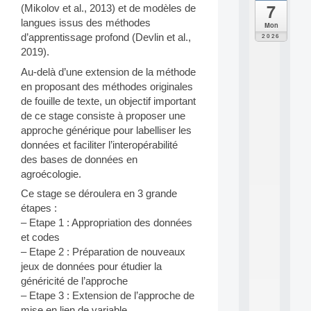
7
(Mikolov et al., 2013) et de modèles de
da
C
langues issus des méthodes
Mon
F
d’apprentissage profond (Devlin et al.,
2026
P
2019).
A
I
Au-delà d’une extension de la méthode
F
en proposant des méthodes originales
o
de fouille de texte, un objectif important
r
de ce stage consiste à proposer une
H
approche générique pour labelliser les
u
données et faciliter l’interopérabilité
m
a
des bases de données en
n
agroécologie.
R
Ce stage se déroulera en 3 grande
e
étapes :
s
o
– Etape 1 : Appropriation des données
u
et codes
r
– Etape 2 : Préparation de nouveaux
c
jeux de données pour étudier la
e
généricité de l’approche
s
– Etape 3 : Extension de l’approche de
a
n
mise en lien de variable