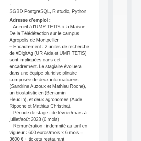
n
:
e
SGBD PostgreSQL, R studio, Python
L
e
Adresse d’emploi :
a
– Accueil à l’UMR TETIS à la Maison
r
De la Télédétection sur le campus
n
Agropolis de Montpellier
i
– Encadrement : 2 unités de recherche
n
de #DigitAg (UR Aïda et UMR TETIS)
g
f
sont impliquées dans cet
.
encadrement. Le stagiaire évoluera
.
dans une équipe pluridisciplinaire
.
composée de deux informaticiens
all
(Sandrine Auzoux et Mathieu Roche),
da
un biostatisticien (Benjamin
C
Heuclin), et deux agronomes (Aude
f
Ripoche et Mathias Christina).
P
– Période de stage : de février/mars à
:
M
juillet/août 2023 (6 mois)
A
– Rémunération : indemnité au tarif en
C
vigueur : 600 euros/mois x 6 mois =
L
3600 € + tickets restaurant