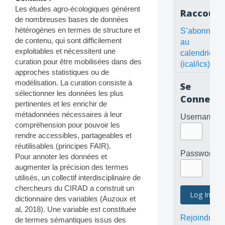
Les études agro-écologiques génèrent
Raccourc
de nombreuses bases de données
hétérogènes en termes de structure et
S’abonner
de contenu, qui sont difficilement
au
exploitables et nécessitent une
calendrier
curation pour être mobilisées dans des
(ical/ics)
approches statistiques ou de
modélisation. La curation consiste à
Se
sélectionner les données les plus
Connecte
pertinentes et les enrichir de
métadonnées nécessaires à leur
Username
compréhension pour pouvoir les
rendre accessibles, partageables et
réutilisables (principes FAIR).
Password
Pour annoter les données et
augmenter la précision des termes
utilisés, un collectif interdisciplinaire de
chercheurs du CIRAD a construit un
dictionnaire des variables (Auzoux et
al, 2018). Une variable est constituée
Rejoindre
de termes sémantiques issus des