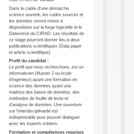
d
Dans le cadre d’une démarche
P
science ouverte, les codes sources et
.
.
les données seront mises à
.
dispositions sur la forge logicielle et le
Dataverse du CIRAD. Les résultats de
all
ce stage pourront donner lieu à deux
da
C
publications scientifiques (Data paper
f
et article scientifique).
P
Profil du candidat :
:
M
Le profil que nous recherchons, est un
A
informaticien (Master 2 ou école
C
d’ingénieur) ayant une formation en
L
science des données ayant une
E
maitrise des bases de données, des
A
méthodes de fouille de texte et
N
:
d’analyse de données. Une ouverture
M
sur l’interdisciplinarité est
A
indispensable pour pouvoir dialoguer
C
avec les experts métiers.
h
i
Formation et compétences requises