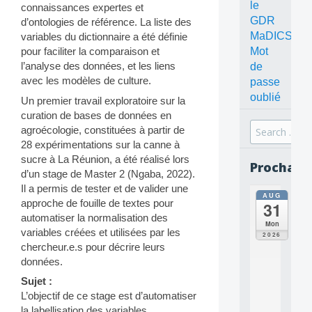
le
connaissances expertes et
GDR
d’ontologies de référence. La liste des
MaDICS
variables du dictionnaire a été définie
Mot
pour faciliter la comparaison et
l’analyse des données, et les liens
de
avec les modèles de culture.
passe
oublié
Un premier travail exploratoire sur la
curation de bases de données en
Search
agroécologie, constituées à partir de
for:
28 expérimentations sur la canne à
sucre à La Réunion, a été réalisé lors
Prochain
d’un stage de Master 2 (Ngaba, 2022).
Il a permis de tester et de valider une
AUG
all
approche de fouille de textes pour
31
da
automatiser la normalisation des
C
Mon
variables créées et utilisées par les
O
2026
N
chercheur.e.s pour décrire leurs
C
données.
E
Sujet :
P
T
L’objectif de ce stage est d’automatiser
S
la labellisation des variables