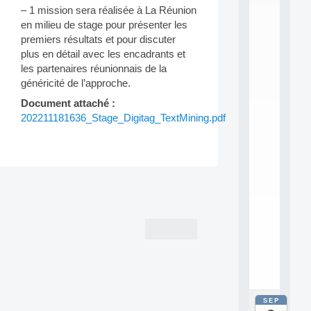
E
– 1 mission sera réalisée à La Réunion
A
en milieu de stage pour présenter les
N
:
premiers résultats et pour discuter
M
plus en détail avec les encadrants et
A
les partenaires réunionnais de la
C
généricité de l’approche.
h
i
Document attaché :
n
202211181636_Stage_Digitag_TextMining.pdf
e
L
e
a
r
Post
n
i
navigation
n
g
f
.
.
.
SEP
all