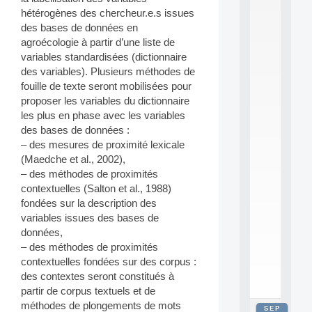
2
hétérogènes des chercheur.e.s issues
0
des bases de données en
2
agroécologie à partir d’une liste de
6
variables standardisées (dictionnaire
:
C
des variables). Plusieurs méthodes de
a
fouille de texte seront mobilisées pour
l
proposer les variables du dictionnaire
l
les plus en phase avec les variables
F
des bases de données :
o
– des mesures de proximité lexicale
r
P
(Maedche et al., 2002),
a
– des méthodes de proximités
r
contextuelles (Salton et al., 1988)
t
fondées sur la description des
i
variables issues des bases de
c
données,
i
p
– des méthodes de proximités
.
contextuelles fondées sur des corpus :
.
des contextes seront constitués à
.
partir de corpus textuels et de
méthodes de plongements de mots
SEP
all