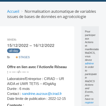
Skip
to
Accueil
Normalisation automatique de variables
content
issues de bases de données en agroécologie
Pour
participer
aux
WHEN:
Actions
15/12/2022 – 16/12/2022
et
manifestations
all-day
MaDICS,
vous
STAGES
devez
adhérer
Offre en lien avec l’Action/le Réseau
In order
to
:
– — –/– — –
participate
in
Laboratoire/Entreprise : CIRAD – UR
MaDICS
AIDA et UMR TETIS – #DigitAg
Actions
Durée : 6 mois
and
Events,
Contact :
sandrine.auzoux@cirad.fr
you
Date limite de publication : 2022-12-15
have to
register
Contexte :