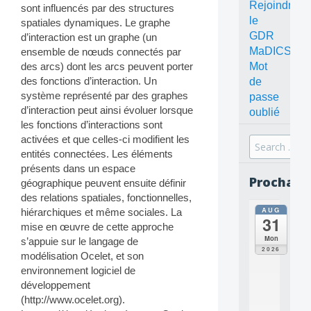
Rejoindre
sont influencés par des structures
le
spatiales dynamiques. Le graphe
GDR
d’interaction est un graphe (un
MaDICS
ensemble de nœuds connectés par
Mot
des arcs) dont les arcs peuvent porter
des fonctions d’interaction. Un
de
système représenté par des graphes
passe
d’interaction peut ainsi évoluer lorsque
oublié
les fonctions d’interactions sont
activées et que celles-ci modifient les
Search
entités connectées. Les éléments
for:
présents dans un espace
Prochain
géographique peuvent ensuite définir
des relations spatiales, fonctionnelles,
AUG
hiérarchiques et même sociales. La
all
31
da
mise en œuvre de cette approche
C
Mon
s’appuie sur le langage de
O
2026
modélisation Ocelet, et son
N
environnement logiciel de
C
E
développement
P
(http://www.ocelet.org).
T