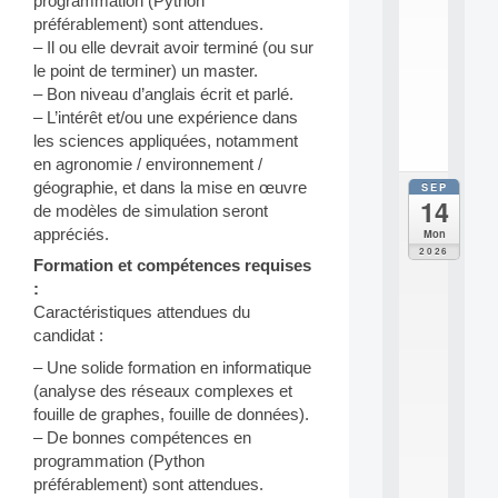
programmation (Python
e
préférablement) sont attendues.
n
– Il ou elle devrait avoir terminé (ou sur
s
c
le point de terminer) un master.
i
– Bon niveau d’anglais écrit et parlé.
.
– L’intérêt et/ou une expérience dans
.
les sciences appliquées, notamment
.
en agronomie / environnement /
géographie, et dans la mise en œuvre
SEP
all
14
da
de modèles de simulation seront
E
appréciés.
Mon
c
2026
Formation et compétences requises
o
l
:
e
Caractéristiques attendues du
t
candidat :
h
é
– Une solide formation en informatique
m
(analyse des réseaux complexes et
a
fouille de graphes, fouille de données).
t
– De bonnes compétences en
i
programmation (Python
q
préférablement) sont attendues.
u