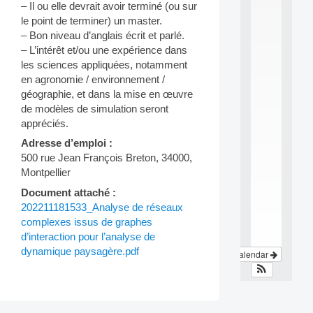
e
– Il ou elle devrait avoir terminé (ou sur
i
le point de terminer) un master.
n
– Bon niveau d’anglais écrit et parlé.
t
– L’intérêt et/ou une expérience dans
e
les sciences appliquées, notamment
r
en agronomie / environnement /
d
i
géographie, et dans la mise en œuvre
s
de modèles de simulation seront
c
appréciés.
i
Adresse d’emploi :
p
l
500 rue Jean François Breton, 34000,
i
Montpellier
n
Document attaché :
a
.
202211181533_Analyse de réseaux
.
complexes issus de graphes
.
d’interaction pour l’analyse de
dynamique paysagère.pdf
View Calendar