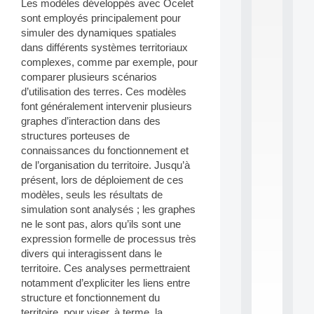
Les modèles développés avec Ocelet
S
sont employés principalement pour
2
simuler des dynamiques spatiales
0
dans différents systèmes territoriaux
2
6
complexes, comme par exemple, pour
:
comparer plusieurs scénarios
C
d’utilisation des terres. Ces modèles
a
font généralement intervenir plusieurs
l
graphes d’interaction dans des
l
structures porteuses de
F
o
connaissances du fonctionnement et
r
de l’organisation du territoire. Jusqu’à
P
présent, lors de déploiement de ces
a
modèles, seuls les résultats de
r
simulation sont analysés ; les graphes
t
ne le sont pas, alors qu’ils sont une
i
c
expression formelle de processus très
i
divers qui interagissent dans le
p
territoire. Ces analyses permettraient
.
notamment d’expliciter les liens entre
.
structure et fonctionnement du
.
territoire, pour viser, à terme, la