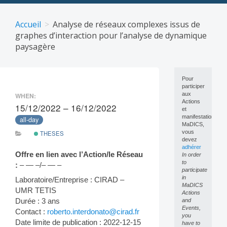
Skip
to
Accueil
Analyse de réseaux complexes issus de
content
graphes d’interaction pour l’analyse de dynamique
paysagère
Pour
participer
aux
WHEN:
Actions
15/12/2022 – 16/12/2022
et
manifestations
all-day
MaDICS,
vous
THESES
devez
adhérer
Offre en lien avec l’Action/le Réseau
In order
to
:
– — –/– — –
participate
in
Laboratoire/Entreprise : CIRAD –
MaDICS
UMR TETIS
Actions
Durée : 3 ans
and
Events,
Contact :
roberto.interdonato@cirad.fr
you
Date limite de publication : 2022-12-15
have to