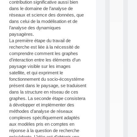
contribution significative aussi bien
i
dans le domaine de l’analyse de
n
e
réseaux et science des données, que
L
dans celui de la modélisation et de
e
l’analyse des dynamiques
a
paysagères.
r
La première étape du travail de
n
recherche est liée à la nécessité de
i
n
comprendre comment les graphes
g
d’interaction entre les éléments d’un
f
paysage visible sur les images
.
satellite, et qui expriment le
.
fonctionnement du socio-écosystème
.
présent dans le paysage, se traduisent
all
dans la structure en réseau de ces
da
graphes. La seconde étape consistera
C
à développer et implémenter des
f
P
méthodes d’analyse de réseaux
:
complexes spécifiquement adaptés
M
aux modèles pris en comptes en
A
réponse à la question de recherche
C
précédente. L’idée est d’obtenir une