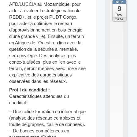
SEP
all
AFD/LUCCIA au Mozambique, pour
9
da
aider à évaluer la stratégie nationale
M
Wed
REDD+, et le projet PUDT Congo,
o
2026
pour aider à optimiser le réseau
d
è
d’approvisionnement en bois-énergie
l
d’une grande ville). Ensuite, un terrain
e
en Afrique de l’Ouest, en lien avec la
s
question de la sécurité alimentaire,
e
sera privilégié. Des analyses plus
t
contextualisées, plus en lien avec le
a
p
terrain, seront menées avec une visée
p
explicative des caractéristiques
r
observées dans les réseaux.
e
n
Profil du candidat :
t
Caractéristiques attendues du
i
candidat :
s
– Une solide formation en informatique
s
a
(analyse des réseaux complexes et
g
fouille de graphes, fouille de données).
e
– De bonnes compétences en
s