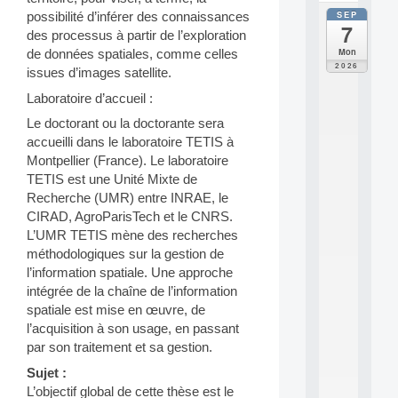
SEP
possibilité d’inférer des connaissances
all
7
da
des processus à partir de l’exploration
C
Mon
de données spatiales, comme celles
F
2026
issues d’images satellite.
P
A
Laboratoire d’accueil :
I
Le doctorant ou la doctorante sera
F
accueilli dans le laboratoire TETIS à
o
r
Montpellier (France). Le laboratoire
H
TETIS est une Unité Mixte de
u
Recherche (UMR) entre INRAE, le
m
CIRAD, AgroParisTech et le CNRS.
a
L’UMR TETIS mène des recherches
n
méthodologiques sur la gestion de
R
e
l’information spatiale. Une approche
s
intégrée de la chaîne de l’information
o
spatiale est mise en œuvre, de
u
l’acquisition à son usage, en passant
r
par son traitement et sa gestion.
c
e
Sujet :
s
L’objectif global de cette thèse est le