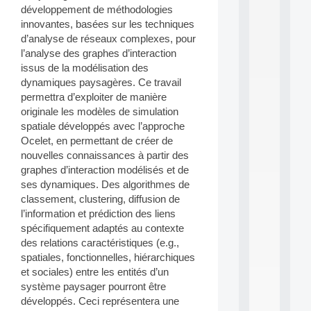
a
développement de méthodologies
n
innovantes, basées sur les techniques
d
P
d’analyse de réseaux complexes, pour
.
l’analyse des graphes d’interaction
.
issus de la modélisation des
.
dynamiques paysagères. Ce travail
permettra d’exploiter de manière
all
da
originale les modèles de simulation
C
spatiale développés avec l’approche
f
Ocelet, en permettant de créer de
P
nouvelles connaissances à partir des
:
M
graphes d’interaction modélisés et de
A
ses dynamiques. Des algorithmes de
C
classement, clustering, diffusion de
L
l’information et prédiction des liens
E
spécifiquement adaptés au contexte
A
des relations caractéristiques (e.g.,
N
:
spatiales, fonctionnelles, hiérarchiques
M
et sociales) entre les entités d’un
A
système paysager pourront être
C
développés. Ceci représentera une
h