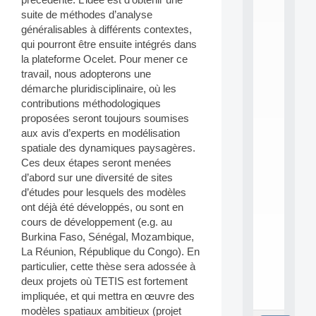
L
suite de méthodes d’analyse
E
A
généralisables à différents contextes,
N
qui pourront être ensuite intégrés dans
:
la plateforme Ocelet. Pour mener ce
M
travail, nous adopterons une
A
démarche pluridisciplinaire, où les
C
contributions méthodologiques
h
i
proposées seront toujours soumises
n
aux avis d’experts en modélisation
e
spatiale des dynamiques paysagères.
L
Ces deux étapes seront menées
e
d’abord sur une diversité de sites
a
d’études pour lesquels des modèles
r
n
ont déjà été développés, ou sont en
i
cours de développement (e.g. au
n
Burkina Faso, Sénégal, Mozambique,
g
La Réunion, République du Congo). En
f
particulier, cette thèse sera adossée à
.
deux projets où TETIS est fortement
.
.
impliquée, et qui mettra en œuvre des
modèles spatiaux ambitieux (projet