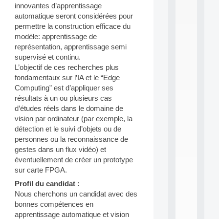
n
innovantes d’apprentissage
e
automatique seront considérées pour
L
permettre la construction efficace du
e
modèle: apprentissage de
a
représentation, apprentissage semi
r
n
supervisé et continu.
i
L’objectif de ces recherches plus
n
fondamentaux sur l’IA et le “Edge
g
Computing” est d’appliquer ses
f
résultats à un ou plusieurs cas
.
d’études réels dans le domaine de
.
.
vision par ordinateur (par exemple, la
détection et le suivi d’objets ou de
all
personnes ou la reconnaissance de
da
C
gestes dans un flux vidéo) et
f
éventuellement de créer un prototype
P
sur carte FPGA.
:
Profil du candidat :
M
A
Nous cherchons un candidat avec des
C
bonnes compétences en
L
apprentissage automatique et vision