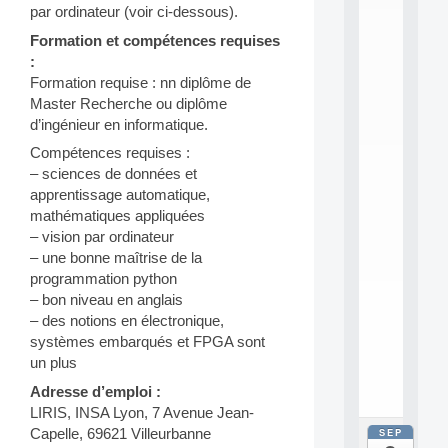
E
par ordinateur (voir ci-dessous).
A
N
Formation et compétences requises
:
:
M
Formation requise : nn diplôme de
A
Master Recherche ou diplôme
C
d’ingénieur en informatique.
h
i
Compétences requises :
n
– sciences de données et
e
apprentissage automatique,
L
mathématiques appliquées
e
a
– vision par ordinateur
r
– une bonne maîtrise de la
n
programmation python
i
– bon niveau en anglais
n
– des notions en électronique,
g
systèmes embarqués et FPGA sont
f
.
un plus
.
Adresse d’emploi :
.
LIRIS, INSA Lyon, 7 Avenue Jean-
SEP
Capelle, 69621 Villeurbanne
all