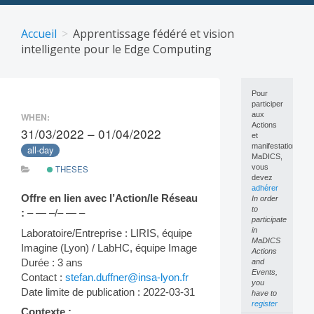
Skip
to
Accueil
Apprentissage fédéré et vision
content
intelligente pour le Edge Computing
Pour
participer
aux
WHEN:
Actions
31/03/2022 – 01/04/2022
et
manifestations
all-day
MaDICS,
vous
THESES
devez
adhérer
Offre en lien avec l’Action/le Réseau
In order
to
:
– — –/– — –
participate
in
Laboratoire/Entreprise : LIRIS, équipe
MaDICS
Imagine (Lyon) / LabHC, équipe Image
Actions
Durée : 3 ans
and
Events,
Contact :
stefan.duffner@insa-lyon.fr
you
Date limite de publication : 2022-03-31
have to
register
Contexte :