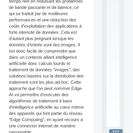
temps réel en réduisant les problèmes
2
de bande passante et de latence, ce
0
qui se traduit par de meilleures
2
6
performances et une réduction des
:
coûts d’exploitation des applications à
C
forte intensité de données. Cela est
a
d’autant plus prégnant lorsque les
l
données d’entrée sont des images. Il
l
est donc facile de comprendre que
F
o
dans un contexte alliant intelligence
r
artificielle donc calculs lourds et
P
traitement de données “images”, des
a
solutions basées sur la distribution des
r
traitement sont les plus ad-hoc. Cette
t
approche que l’on peut nommer Edge-
i
c
AI va permettre d’exécuter des
i
algorithmes de traitement à base
p
d’intelligence artificielle au cœur même
.
des appareils qui font partie du réseau
.
“Edge Computing”, en ayant recours à
.
une connexion internet de manière
SEP
raisonnable.
all