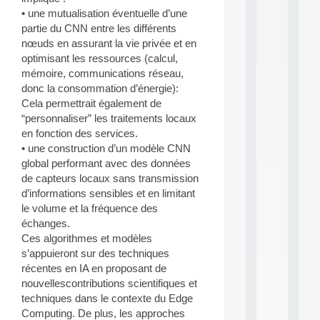
d
• une mutualisation éventuelle d’une
P
partie du CNN entre les différents
.
nœuds en assurant la vie privée et en
.
optimisant les ressources (calcul,
.
mémoire, communications réseau,
all
donc la consommation d’énergie):
da
Cela permettrait également de
C
“personnaliser” les traitements locaux
f
P
en fonction des services.
:
• une construction d’un modèle CNN
M
global performant avec des données
A
de capteurs locaux sans transmission
C
d’informations sensibles et en limitant
L
le volume et la fréquence des
E
A
échanges.
N
Ces algorithmes et modèles
:
s’appuieront sur des techniques
M
récentes en IA en proposant de
A
nouvellescontributions scientifiques et
C
techniques dans le contexte du Edge
h
i
Computing. De plus, les approches