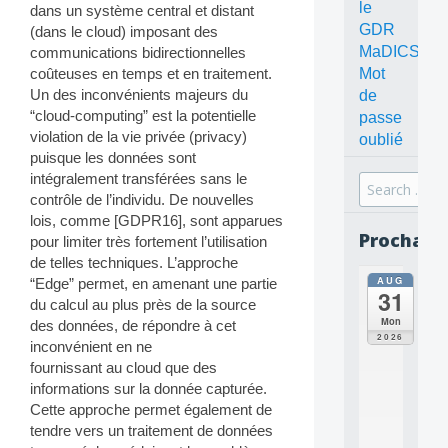
le
dans un système central et distant
GDR
(dans le cloud) imposant des
MaDICS
communications bidirectionnelles
Mot
coûteuses en temps et en traitement.
Un des inconvénients majeurs du
de
“cloud-computing” est la potentielle
passe
violation de la vie privée (privacy)
oublié
puisque les données sont
intégralement transférées sans le
Search
contrôle de l’individu. De nouvelles
for:
lois, comme [GDPR16], sont apparues
Prochain
pour limiter très fortement l’utilisation
de telles techniques. L’approche
AUG
“Edge” permet, en amenant une partie
all
31
da
du calcul au plus près de la source
C
Mon
des données, de répondre à cet
O
2026
inconvénient en ne
N
fournissant au cloud que des
C
E
informations sur la donnée capturée.
P
Cette approche permet également de
T
tendre vers un traitement de données
S