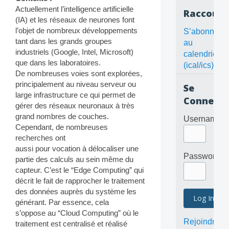
Actuellement l’intelligence artificielle
Raccourc
(IA) et les réseaux de neurones font
l’objet de nombreux développements
S’abonner
tant dans les grands groupes
au
industriels (Google, Intel, Microsoft)
calendrier
que dans les laboratoires.
(ical/ics)
De nombreuses voies sont explorées,
principalement au niveau serveur ou
Se
large infrastructure ce qui permet de
Connecte
gérer des réseaux neuronaux à très
grand nombres de couches.
Username
Cependant, de nombreuses
recherches ont
aussi pour vocation à délocaliser une
Password
partie des calculs au sein même du
capteur. C’est le “Edge Computing” qui
décrit le fait de rapprocher le traitement
des données auprès du système les
générant. Par essence, cela
s’oppose au “Cloud Computing” où le
Rejoindre
traitement est centralisé et réalisé