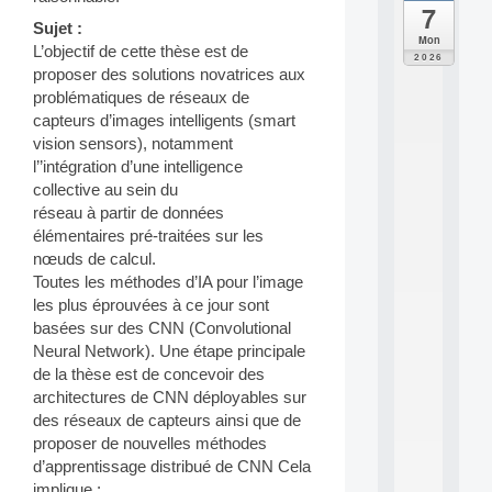
7
da
Sujet :
C
Mon
L’objectif de cette thèse est de
F
2026
P
proposer des solutions novatrices aux
A
problématiques de réseaux de
I
capteurs d’images intelligents (smart
F
vision sensors), notamment
o
l’’intégration d’une intelligence
r
collective au sein du
H
u
réseau à partir de données
m
élémentaires pré-traitées sur les
a
nœuds de calcul.
n
Toutes les méthodes d’IA pour l’image
R
les plus éprouvées à ce jour sont
e
basées sur des CNN (Convolutional
s
o
Neural Network). Une étape principale
u
de la thèse est de concevoir des
r
architectures de CNN déployables sur
c
des réseaux de capteurs ainsi que de
e
proposer de nouvelles méthodes
s
d’apprentissage distribué de CNN Cela
a
n
implique :