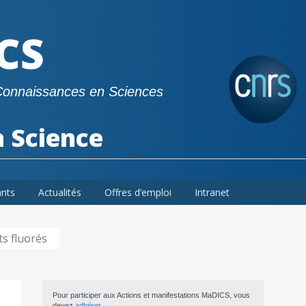
CS
Connaissances en Sciences
a Science
ants
Actualités
Offres d’emploi
Intranet
s fluorés
Pour participer aux Actions et manifestations MaDICS, vous
devez
adhérer