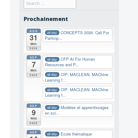
Search
for:
Prochainement
AUG
CONCEPTS 2026: Call For
all-day
31
Particip...
Mon
2026
SEP
CFP AI For Human
all-day
7
Resources and P...
Mon
CfP: MACLEAN: MAChine
all-day
2026
Learning f...
CfP: MACLEAN: MAChine
all-day
Learning f...
SEP
Modèles et apprentissages
all-day
9
en sci...
Wed
2026
SEP
Ecole thématique
all-day