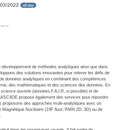
/03/2022
all-day
 — –
e développement de méthodes analytiques ainsi que dans
eloppons des solutions innovantes pour relever les défis de
s de données analytiques en combinant des compétences
chimie, des mathématiques et des sciences des données. En
 science ouverte (données F.A.I.R. si possible) et de
s). CASC4DE propose également des services pour répondre
us proposons des approches multi-analytiques avec un
Magnétique Nucléaire (19F fluor, RMN 2D, 3D) ou de
.
sé dans les organismes vivants. Il fait partie de