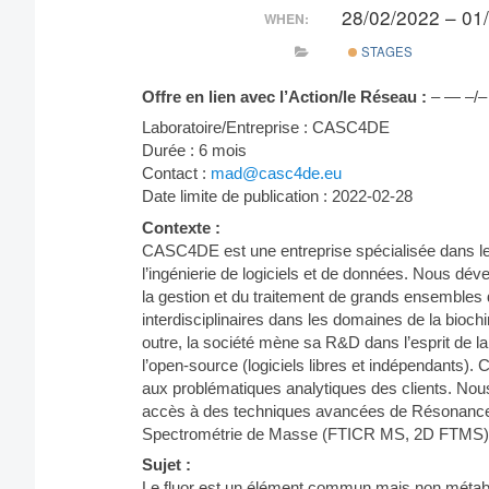
28/02/2022 – 01
WHEN:
STAGES
Offre en lien avec l’Action/le Réseau :
– — –/–
Laboratoire/Entreprise : CASC4DE
Durée : 6 mois
Contact :
mad@casc4de.eu
Date limite de publication : 2022-02-28
Contexte :
CASC4DE est une entreprise spécialisée dans l
l’ingénierie de logiciels et de données. Nous dév
la gestion et du traitement de grands ensemble
interdisciplinaires dans les domaines de la bio
outre, la société mène sa R&D dans l’esprit de la
l’open-source (logiciels libres et indépendant
aux problématiques analytiques des clients. No
accès à des techniques avancées de Résonance 
Spectrométrie de Masse (FTICR MS, 2D FTMS)
Sujet :
Le fluor est un élément commun mais non métaboli