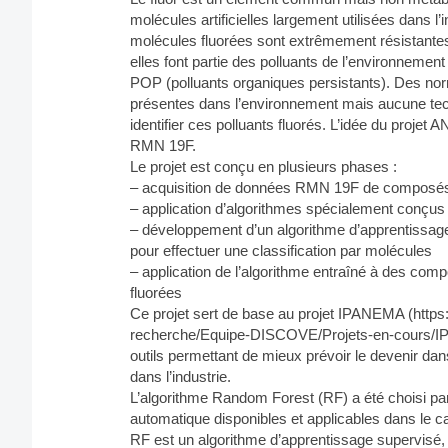
molécules artificielles largement utilisées dans 
molécules fluorées sont extrêmement résistantes
elles font partie des polluants de l’environnemen
POP (polluants organiques persistants). Des norm
présentes dans l’environnement mais aucune tec
identifier ces polluants fluorés. L’idée du projet 
RMN 19F.
Le projet est conçu en plusieurs phases :
– acquisition de données RMN 19F de composés
– application d’algorithmes spécialement conçus
– développement d’un algorithme d’apprentissage
pour effectuer une classification par molécules
– application de l’algorithme entraîné à des comp
fluorées
Ce projet sert de base au projet IPANEMA (http
recherche/Equipe-DISCOVE/Projets-en-cours/IP
outils permettant de mieux prévoir le devenir dans
dans l’industrie.
L’algorithme Random Forest (RF) a été choisi par
automatique disponibles et applicables dans le cas
RF est un algorithme d’apprentissage supervisé, 