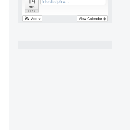
14
interdisciplina...
Mon
2026
Add
View Calendar