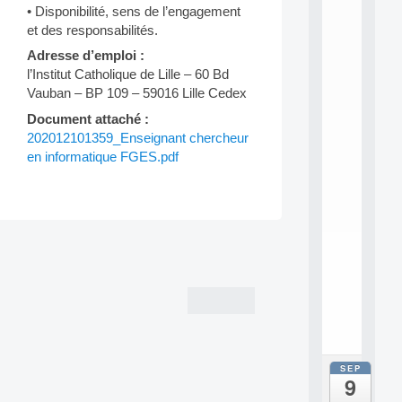
• Disponibilité, sens de l’engagement
N
:
et des responsabilités.
M
Adresse d’emploi :
A
l’Institut Catholique de Lille – 60 Bd
C
Vauban – BP 109 – 59016 Lille Cedex
h
i
Document attaché :
n
202012101359_Enseignant chercheur
e
en informatique FGES.pdf
L
e
a
r
n
i
Post
n
navigation
g
f
.
.
.
SEP
all
9
da
M