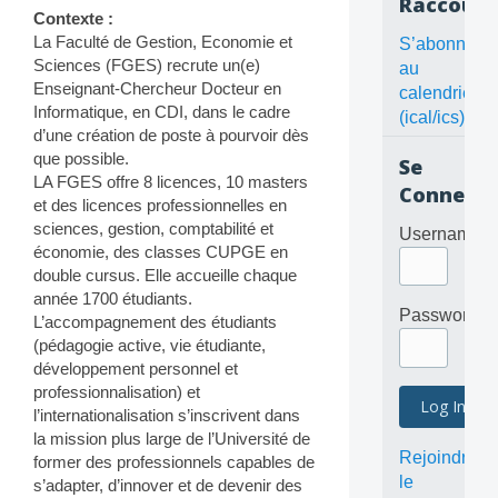
Raccourc
Contexte :
La Faculté de Gestion, Economie et
S’abonner
Sciences (FGES) recrute un(e)
au
Enseignant-Chercheur Docteur en
calendrier
Informatique, en CDI, dans le cadre
(ical/ics)
d’une création de poste à pourvoir dès
que possible.
Se
LA FGES offre 8 licences, 10 masters
Connecte
et des licences professionnelles en
sciences, gestion, comptabilité et
Username
économie, des classes CUPGE en
double cursus. Elle accueille chaque
année 1700 étudiants.
Password
L’accompagnement des étudiants
(pédagogie active, vie étudiante,
développement personnel et
professionnalisation) et
l’internationalisation s’inscrivent dans
la mission plus large de l’Université de
Rejoindre
former des professionnels capables de
le
s’adapter, d’innover et de devenir des