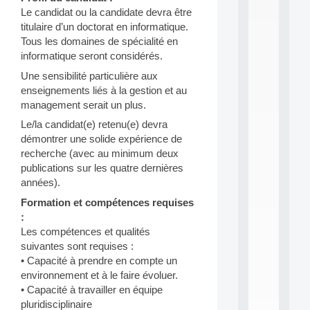
e
Le candidat ou la candidate devra être
L
titulaire d’un doctorat en informatique.
e
a
Tous les domaines de spécialité en
r
informatique seront considérés.
n
Une sensibilité particulière aux
i
n
enseignements liés à la gestion et au
g
management serait un plus.
f
Le/la candidat(e) retenu(e) devra
.
démontrer une solide expérience de
.
.
recherche (avec au minimum deux
publications sur les quatre dernières
all
années).
da
C
Formation et compétences requises
f
:
P
Les compétences et qualités
:
M
suivantes sont requises :
A
• Capacité à prendre en compte un
C
environnement et à le faire évoluer.
L
• Capacité à travailler en équipe
E
pluridisciplinaire
A