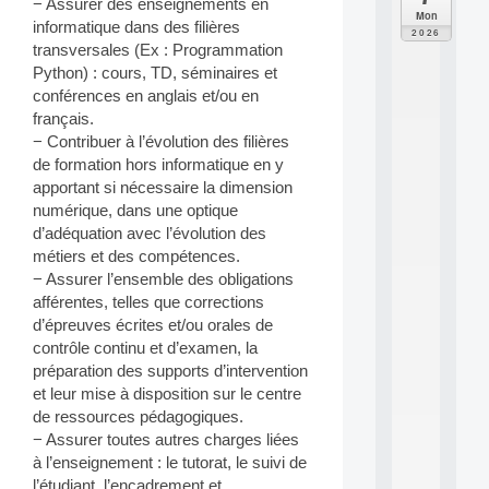
− Assurer des enseignements en
C
Mon
informatique dans des filières
F
2026
P
transversales (Ex : Programmation
A
Python) : cours, TD, séminaires et
I
conférences en anglais et/ou en
F
français.
o
− Contribuer à l’évolution des filières
r
de formation hors informatique en y
H
u
apportant si nécessaire la dimension
m
numérique, dans une optique
a
d’adéquation avec l’évolution des
n
métiers et des compétences.
R
− Assurer l’ensemble des obligations
e
afférentes, telles que corrections
s
o
d’épreuves écrites et/ou orales de
u
contrôle continu et d’examen, la
r
préparation des supports d’intervention
c
et leur mise à disposition sur le centre
e
de ressources pédagogiques.
s
− Assurer toutes autres charges liées
a
n
à l’enseignement : le tutorat, le suivi de
d
l’étudiant, l’encadrement et