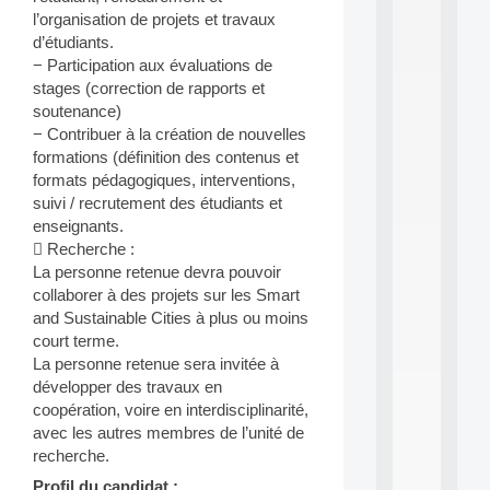
P
l’organisation de projets et travaux
.
d’étudiants.
.
− Participation aux évaluations de
.
stages (correction de rapports et
all
soutenance)
da
− Contribuer à la création de nouvelles
C
formations (définition des contenus et
f
P
formats pédagogiques, interventions,
:
suivi / recrutement des étudiants et
M
enseignants.
A
 Recherche :
C
La personne retenue devra pouvoir
L
collaborer à des projets sur les Smart
E
A
and Sustainable Cities à plus ou moins
N
court terme.
:
La personne retenue sera invitée à
M
développer des travaux en
A
coopération, voire en interdisciplinarité,
C
avec les autres membres de l’unité de
h
i
recherche.
n
Profil du candidat :