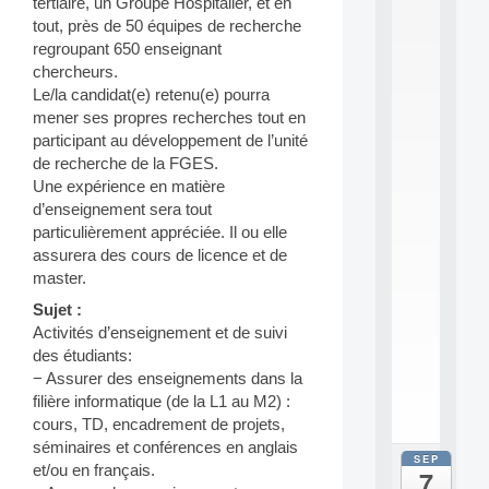
tertiaire, un Groupe Hospitalier, et en
0
tout, près de 50 équipes de recherche
2
6
regroupant 650 enseignant
:
chercheurs.
C
Le/la candidat(e) retenu(e) pourra
a
mener ses propres recherches tout en
l
participant au développement de l’unité
l
de recherche de la FGES.
F
o
Une expérience en matière
r
d’enseignement sera tout
P
particulièrement appréciée. Il ou elle
a
assurera des cours de licence et de
r
master.
t
i
Sujet :
c
Activités d’enseignement et de suivi
i
des étudiants:
p
− Assurer des enseignements dans la
.
filière informatique (de la L1 au M2) :
.
.
cours, TD, encadrement de projets,
séminaires et conférences en anglais
SEP
all
et/ou en français.
7
da