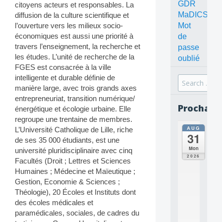
GDR
citoyens acteurs et responsables. La
MaDICS
diffusion de la culture scientifique et
Mot
l’ouverture vers les milieux socio-
économiques est aussi une priorité à
de
travers l’enseignement, la recherche et
passe
les études. L’unité de recherche de la
oublié
FGES est consacrée à la ville
intelligente et durable définie de
Search
manière large, avec trois grands axes
for:
entrepreneuriat, transition numérique/
Prochain
énergétique et écologie urbaine. Elle
regroupe une trentaine de membres.
AUG
L’Université Catholique de Lille, riche
all
31
da
de ses 35 000 étudiants, est une
C
Mon
université pluridisciplinaire avec cinq
O
2026
Facultés (Droit ; Lettres et Sciences
N
Humaines ; Médecine et Maïeutique ;
C
E
Gestion, Economie & Sciences ;
P
Théologie), 20 Écoles et Instituts dont
T
des écoles médicales et
S
paramédicales, sociales, de cadres du
2