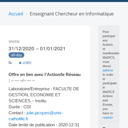
Skip
to
Accueil
Enseignant Chercheur en Informatique
content
Pour
participer
aux
WHEN:
Actions
31/12/2020 – 01/01/2021
et
manifestations
all-day
MaDICS,
vous
JOBS
devez
adhérer
Offre en lien avec l’Action/le Réseau
In order
to
:
– — –/– — –
participate
in
Laboratoire/Entreprise : FACULTE DE
MaDICS
GESTION, ECONOMIE ET
Actions
SCIENCES – Institu
and
Events,
Durée : CDI
you
Contact :
julie.jacques@univ-
have to
register
catholille.fr
Date limite de publication : 2020-12-31