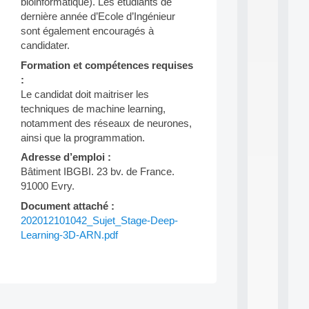
bioinformatique). Les étudiants de
d
dernière année d’Ecole d’Ingénieur
P
sont également encouragés à
.
candidater.
.
.
Formation et compétences requises
:
all
da
Le candidat doit maitriser les
C
techniques de machine learning,
f
notamment des réseaux de neurones,
P
ainsi que la programmation.
:
M
Adresse d’emploi :
A
Bâtiment IBGBI. 23 bv. de France.
C
91000 Evry.
L
E
Document attaché :
A
202012101042_Sujet_Stage-Deep-
N
Learning-3D-ARN.pdf
:
M
A
C
h
Post
i