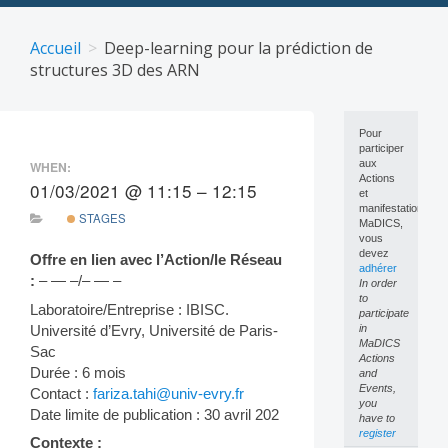
Skip
to
Accueil
Deep-learning pour la prédiction de
content
structures 3D des ARN
Pour
participer
aux
WHEN:
Actions
01/03/2021 @ 11:15 – 12:15
et
manifestations
STAGES
MaDICS,
vous
devez
Offre en lien avec l’Action/le Réseau
adhérer
:
– — –/– — –
In order
to
Laboratoire/Entreprise : IBISC.
participate
Université d’Evry, Université de Paris-
in
MaDICS
Sac
Actions
Durée : 6 mois
and
Events,
Contact :
fariza.tahi@univ-evry.fr
you
Date limite de publication : 30 avril 202
have to
register
Contexte :