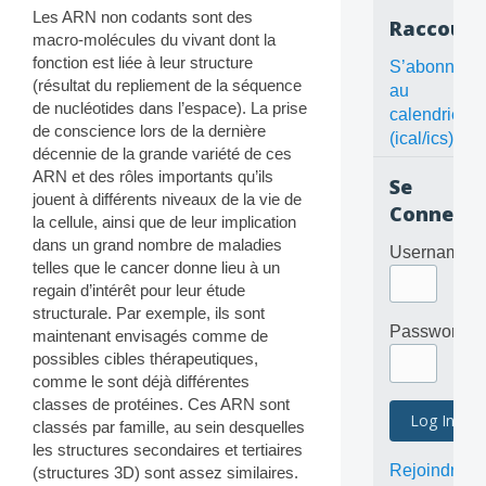
Les ARN non codants sont des
Raccourc
macro-molécules du vivant dont la
fonction est liée à leur structure
S’abonner
(résultat du repliement de la séquence
au
de nucléotides dans l’espace). La prise
calendrier
de conscience lors de la dernière
(ical/ics)
décennie de la grande variété de ces
ARN et des rôles importants qu’ils
Se
jouent à différents niveaux de la vie de
Connecte
la cellule, ainsi que de leur implication
dans un grand nombre de maladies
Username
telles que le cancer donne lieu à un
regain d’intérêt pour leur étude
structurale. Par exemple, ils sont
Password
maintenant envisagés comme de
possibles cibles thérapeutiques,
comme le sont déjà différentes
classes de protéines. Ces ARN sont
classés par famille, au sein desquelles
les structures secondaires et tertiaires
Rejoindre
(structures 3D) sont assez similaires.