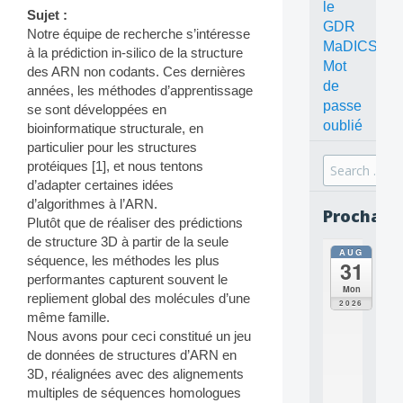
le
Sujet :
GDR
Notre équipe de recherche s’intéresse
MaDICS
à la prédiction in-silico de la structure
Mot
des ARN non codants. Ces dernières
de
années, les méthodes d’apprentissage
passe
se sont développées en
oublié
bioinformatique structurale, en
particulier pour les structures
Search
protéiques [1], et nous tentons
for:
d’adapter certaines idées
d’algorithmes à l’ARN.
Prochain
Plutôt que de réaliser des prédictions
de structure 3D à partir de la seule
AUG
all
séquence, les méthodes les plus
31
da
performantes capturent souvent le
C
Mon
repliement global des molécules d’une
O
2026
N
même famille.
C
Nous avons pour ceci constitué un jeu
E
de données de structures d’ARN en
P
3D, réalignées avec des alignements
T
multiples de séquences homologues
S