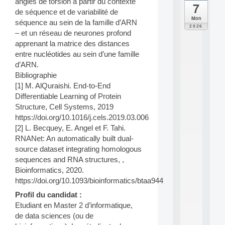
angles de torsion à partir du contexte
7
da
de séquence et de variabilité de
C
Mon
séquence au sein de la famille d’ARN
F
2026
– et un réseau de neurones profond
P
A
apprenant la matrice des distances
I
entre nucléotides au sein d’une famille
F
d’ARN.
o
Bibliographie
r
[1] M. AlQuraishi. End-to-End
H
Differentiable Learning of Protein
u
m
Structure, Cell Systems, 2019
a
https://doi.org/10.1016/j.cels.2019.03.006
n
[2] L. Becquey, E. Angel et F. Tahi.
R
RNANet: An automatically built dual-
e
source dataset integrating homologous
s
sequences and RNA structures, ,
o
u
Bioinformatics, 2020.
r
https://doi.org/10.1093/bioinformatics/btaa944
c
Profil du candidat :
e
s
Etudiant en Master 2 d’informatique,
a
de data sciences (ou de
n