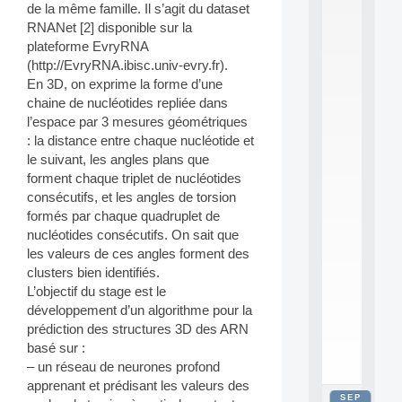
de la même famille. Il s’agit du dataset
2
0
RNANet [2] disponible sur la
2
plateforme EvryRNA
6
(http://EvryRNA.ibisc.univ-evry.fr).
:
En 3D, on exprime la forme d’une
C
chaine de nucléotides repliée dans
a
l’espace par 3 mesures géométriques
l
l
: la distance entre chaque nucléotide et
F
le suivant, les angles plans que
o
forment chaque triplet de nucléotides
r
consécutifs, et les angles de torsion
P
formés par chaque quadruplet de
a
nucléotides consécutifs. On sait que
r
t
les valeurs de ces angles forment des
i
clusters bien identifiés.
c
L’objectif du stage est le
i
développement d’un algorithme pour la
p
prédiction des structures 3D des ARN
.
basé sur :
.
.
– un réseau de neurones profond
apprenant et prédisant les valeurs des
SEP
all