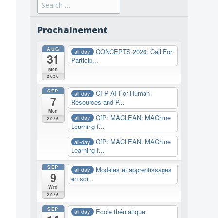
Search
for:
Prochainement
AUG
CONCEPTS 2026: Call For
all-day
31
Particip...
Mon
2026
SEP
CFP AI For Human
all-day
7
Resources and P...
Mon
CfP: MACLEAN: MAChine
all-day
2026
Learning f...
CfP: MACLEAN: MAChine
all-day
Learning f...
SEP
Modèles et apprentissages
all-day
9
en sci...
Wed
2026
SEP
Ecole thématique
all-day