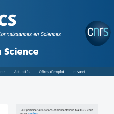
CS
Connaissances en Sciences
a Science
ants
Actualités
Offres d’emploi
Intranet
Pour participer aux Actions et manifestations MaDICS, vous
devez
adhérer