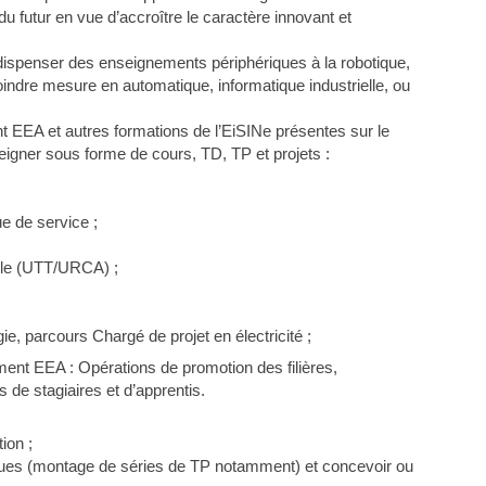
u futur en vue d’accroître le caractère innovant et
 dispenser des enseignements périphériques à la robotique,
ndre mesure en automatique, informatique industrielle, ou
nt EEA et autres formations de l’EiSINe présentes sur le
eigner sous forme de cours, TD, TP et projets :
e de service ;
elle (UTT/URCA) ;
gie, parcours Chargé de projet en électricité ;
ment EEA : Opérations de promotion des filières,
 de stagiaires et d’apprentis.
ion ;
ques (montage de séries de TP notamment) et concevoir ou