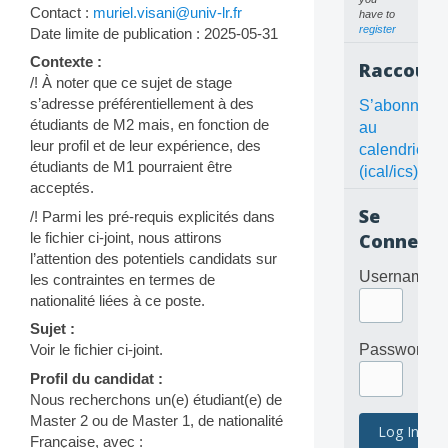
Contact :
muriel.visani@univ-lr.fr
have to
register
Date limite de publication : 2025-05-31
Contexte :
Raccourc
/! À noter que ce sujet de stage
s’adresse préférentiellement à des
S’abonner
étudiants de M2 mais, en fonction de
au
leur profil et de leur expérience, des
calendrier
étudiants de M1 pourraient être
(ical/ics)
acceptés.
Se
/! Parmi les pré-requis explicités dans
le fichier ci-joint, nous attirons
Connecte
l’attention des potentiels candidats sur
Username
les contraintes en termes de
nationalité liées à ce poste.
Sujet :
Voir le fichier ci-joint.
Password
Profil du candidat :
Nous recherchons un(e) étudiant(e) de
Master 2 ou de Master 1, de nationalité
Française, avec :