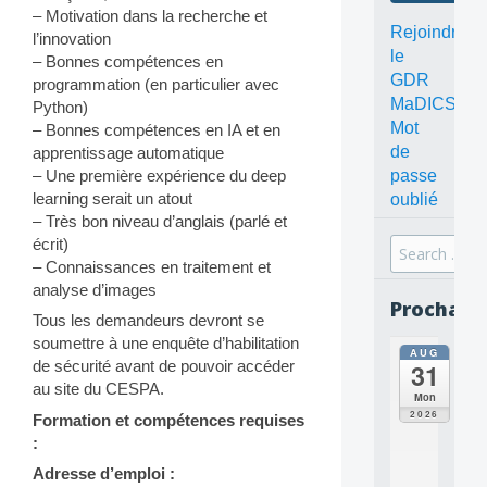
– Motivation dans la recherche et
Rejoindre
l’innovation
le
– Bonnes compétences en
GDR
programmation (en particulier avec
MaDICS
Python)
Mot
– Bonnes compétences en IA et en
de
apprentissage automatique
– Une première expérience du deep
passe
learning serait un atout
oublié
– Très bon niveau d’anglais (parlé et
écrit)
Search
– Connaissances en traitement et
for:
analyse d’images
Prochain
Tous les demandeurs devront se
soumettre à une enquête d’habilitation
AUG
all
de sécurité avant de pouvoir accéder
31
da
au site du CESPA.
C
Mon
O
2026
Formation et compétences requises
N
:
C
E
Adresse d’emploi :