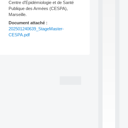
P
Centre d’Epidémiologie et de Santé
T
Publique des Armées (CESPA),
S
Marseille.
2
0
Document attaché :
2
202501240639_StageMaster-
6
CESPA.pdf
:
C
a
l
l
Post
F
o
navigation
r
P
a
r
t
i
c
i
p
.
.