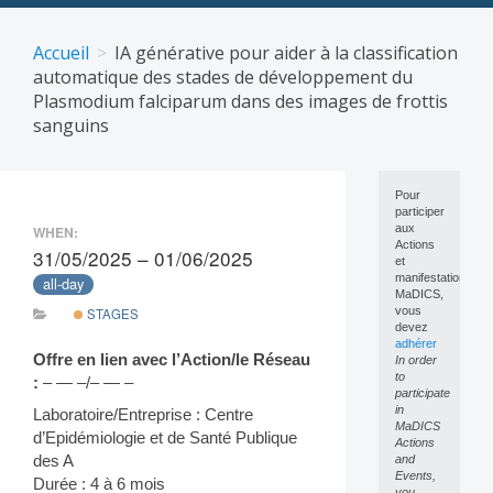
Skip
to
Accueil
IA générative pour aider à la classification
content
automatique des stades de développement du
Plasmodium falciparum dans des images de frottis
sanguins
Pour
participer
aux
WHEN:
Actions
31/05/2025 – 01/06/2025
et
manifestations
all-day
MaDICS,
vous
STAGES
devez
adhérer
Offre en lien avec l’Action/le Réseau
In order
to
:
– — –/– — –
participate
in
Laboratoire/Entreprise : Centre
MaDICS
d’Epidémiologie et de Santé Publique
Actions
des A
and
Events,
Durée : 4 à 6 mois
you