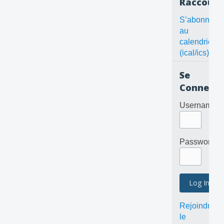
Raccourc
S’abonner
au
calendrier
(ical/ics)
Se
Connecte
Username
Password
Rejoindre
le