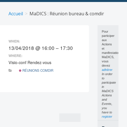
Skip
to
Accueil
MaDICS : Réunion bureau & comdir
content
Pour
participer
aux
WHEN:
Actions
13/04/2018 @ 16:00 – 17:30
et
manifestations
WHERE:
MaDICS,
Visio-conf Rendez-vous
vous
devez
RÉUNIONS COMDIR
adhérer
In order
to
participate
in
MaDICS
Actions
Post
and
Events,
navigation
you
have to
register