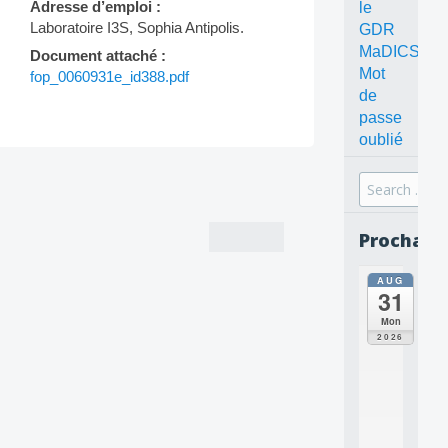
Adresse d’emploi :
le
Laboratoire I3S, Sophia Antipolis.
GDR
MaDICS
Document attaché :
Mot
fop_0060931e_id388.pdf
de
passe
oublié
Post
Search
navigation
for:
Prochain
AUG
all
31
da
C
Mon
O
2026
N
C
E
P
T
S