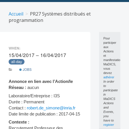
Skip
to
Accueil
PR27 Systèmes distribués et
content
programmation
Pour
participer
aux
WHEN:
Actions
15/04/2017 – 16/04/2017
et
manifestations
all-day
MaDICS,
vous
JOBS
devez
adhérer
Annonce en lien avec l’Action/le
In order
to
Réseau :
aucun
participate
in
Laboratoire/Entreprise : I3S
MaDICS
Durée : Permanent
Actions
Contact :
robert.de_simone@inria.fr
and
Events,
Date limite de publication : 2017-04-15
you
have to
Contexte :
register
Recrutement Professeur des