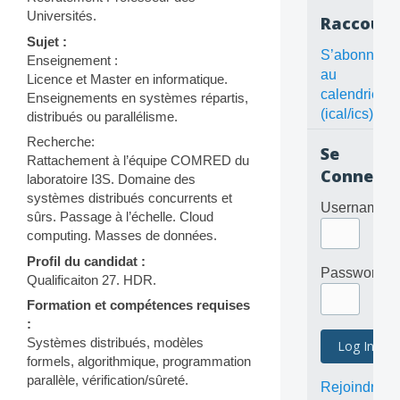
Universités.
Raccourc
Sujet :
S’abonner
Enseignement :
au
Licence et Master en informatique.
calendrier
Enseignements en systèmes répartis,
(ical/ics)
distribués ou parallélisme.
Recherche:
Se
Rattachement à l’équipe COMRED du
Connecte
laboratoire I3S. Domaine des
systèmes distribués concurrents et
Username
sûrs. Passage à l’échelle. Cloud
computing. Masses de données.
Profil du candidat :
Password
Qualificaiton 27. HDR.
Formation et compétences requises
:
Systèmes distribués, modèles
formels, algorithmique, programmation
parallèle, vérification/sûreté.
Rejoindre