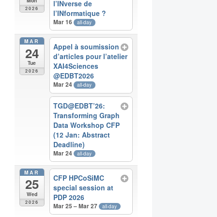
Mon
l’INverse de
2026
l’INformatique ?
Mar 16
all-day
MAR
Appel à soumission
24
d’articles pour l’atelier
Tue
XAI4Sciences
2026
@EDBT2026
Mar 24
all-day
TGD@EDBT’26:
Transforming Graph
Data Workshop CFP
(12 Jan: Abstract
Deadline)
Mar 24
all-day
MAR
CFP HPCoSiMC
25
special session at
Wed
PDP 2026
2026
Mar 25 – Mar 27
all-day