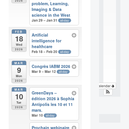
2026
problem, Learning,
e
Imaging & Data
r
d
science in the West
i
Jan 29 – Jan 31
all-day
s
c
FEB
Artificial
i
18
intelligence for
p
Wed
l
healthcare
2026
i
Feb 18 – Feb 20
all-day
n
a
MAR
Congrès IABM 2026
.
9
Mar 9 – Mar 12
.
all-day
Mon
.
2026
View Calendar
MAR
GreenDays –
10
édition 2026 à Sophia
Tue
Antipolis les 10 et 11
2026
mars.
Mar 10
all-day
Prochain webinaire