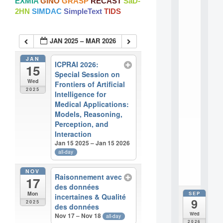
EXMIA
GINO
GRASP
RECAST
SaD-
:
2HN
SIMDAC
SimpleText
TIDS
M
A
C
JAN 2025 – MAR 2026
h
i
n
JAN
ICPRAI 2026:
15
e
Special Session on
L
Wed
Frontiers of Artificial
e
2025
Intelligence for
a
Medical Applications:
r
n
Models, Reasoning,
i
Perception, and
n
Interaction
g
Jan 15 2025 – Jan 15 2026
f
all-day
.
.
NOV
.
Raisonnement avec
17
des données
SEP
Mon
all
incertaines & Qualité
9
da
2025
des données
M
Wed
Nov 17 – Nov 18
all-day
o
2026