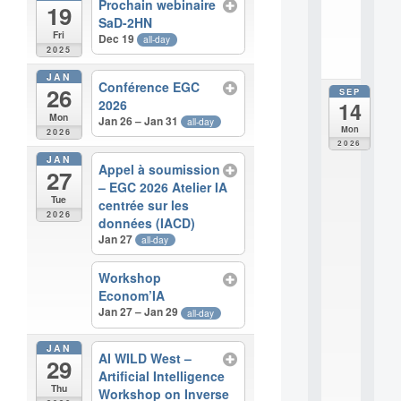
Prochain webinaire
19
i
SaD-2HN
.
Fri
Dec 19
all-day
.
2025
.
JAN
Conférence EGC
26
SEP
all
2026
14
da
Mon
Jan 26 – Jan 31
all-day
E
Mon
2026
c
2026
o
JAN
Appel à soumission
27
l
– EGC 2026 Atelier IA
e
Tue
centrée sur les
t
2026
h
données (IACD)
é
Jan 27
all-day
m
a
Workshop
t
Econom’IA
i
Jan 27 – Jan 29
all-day
q
u
JAN
e
AI WILD West –
29
i
Artificial Intelligence
n
Thu
Workshop on Inverse
t