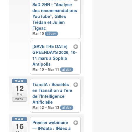
SaD-2HN : “Analyse
des recommandations
YouTube”, Gilles
Trédan et Julien
Figeac
Mar 10
all-day
[SAVE THE DATE]
GREENDAYS 2026, 10-
11 mars à Sophia
Antipolis
Mar 10 – Mar 11
all-day
MAR
TranslA : Sociétés
12
en Transition à l’ère
Thu
de l’Intelligence
2026
Artificielle
Mar 12 – Mar 13
all-day
MAR
Premier webinaire
16
— IN/data : INdex à