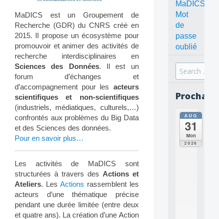
MaDICS
Mot
MaDICS est un Groupement de
Recherche (GDR) du CNRS créé en
de
2015. Il propose un écosystème pour
passe
promouvoir et animer des activités de
oublié
recherche interdisciplinaires en
Sciences des Données
. Il est un
Search
forum d’échanges et
for:
d’accompagnement pour les
acteurs
Prochain
scientifiques et non-scientifiques
(industriels, médiatiques, culturels,…)
AUG
all
confrontés aux problèmes du Big Data
31
da
et des Sciences des données.
C
Mon
Pour en savoir plus…
O
2026
N
C
Les activités de MaDICS sont
E
structurées à travers des
Actions et
P
Ateliers
. Les
Actions
rassemblent les
T
acteurs d’une thématique précise
S
2
pendant une durée limitée (entre deux
0
et quatre ans). La création d’une Action