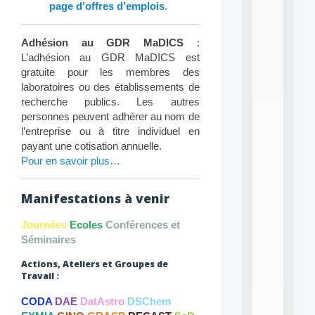
L
page d’offres d’emplois
.
e
a
r
Adhésion au GDR MaDICS
:
n
L’adhésion au GDR MaDICS est
i
gratuite pour les membres des
n
laboratoires ou des établissements de
g
f
recherche publics. Les autres
.
personnes peuvent adhérer au nom de
.
l’entreprise ou à titre individuel en
.
payant une cotisation annuelle.
Pour en savoir plus…
all
da
C
f
Manifestations à venir
P
:
Journées
Ecoles
Conférences et
M
Séminaires
A
C
Actions, Ateliers et Groupes de
L
Travail :
E
A
CODA
DAE
DatAstro
DSChem
N