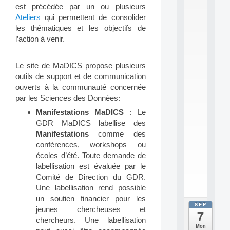
2
est précédée par un ou plusieurs
6
Ateliers
qui permettent de consolider
:
les thématiques et les objectifs de
C
l’action à venir.
a
l
l
Le site de MaDICS propose plusieurs
F
o
outils de support et de communication
r
ouverts à la communauté concernée
P
par les Sciences des Données:
a
Manifestations MaDICS
: Le
r
t
GDR MaDICS labellise des
i
Manifestations
comme des
c
conférences, workshops ou
i
écoles d’été. Toute demande de
p
labellisation est évaluée par le
.
Comité de Direction du GDR.
.
.
Une labellisation rend possible
un soutien financier pour les
SEP
all
jeunes chercheuses et
7
da
chercheurs. Une labellisation
C
Mon