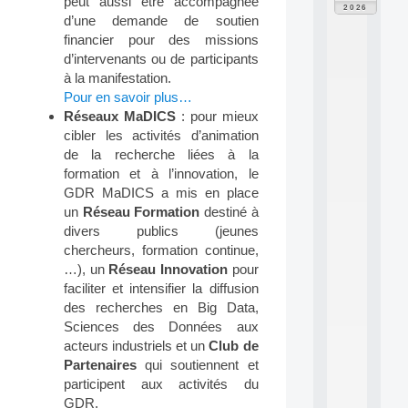
peut aussi être accompagnée
F
2026
P
d’une demande de soutien
A
financier pour des missions
I
d’intervenants ou de participants
F
à la manifestation.
o
Pour en savoir plus…
r
Réseaux MaDICS
: pour mieux
H
u
cibler les activités d’animation
m
de la recherche liées à la
a
formation et à l’innovation, le
n
GDR MaDICS a mis en place
R
un
Réseau Formation
destiné à
e
divers publics (jeunes
s
o
chercheurs, formation continue,
u
…), un
Réseau Innovation
pour
r
faciliter et intensifier la diffusion
c
des recherches en Big Data,
e
Sciences des Données aux
s
acteurs industriels et un
Club de
a
n
Partenaires
qui soutiennent et
d
participent aux activités du
P
GDR.