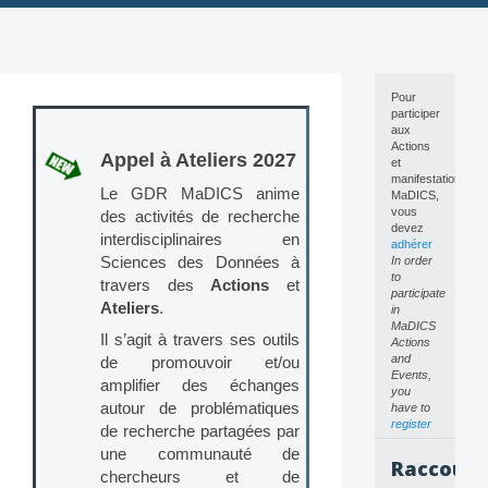
Skip
to
content
Pour
participer
aux
Actions
Appel à Ateliers 2027
et
manifestations
Le GDR MaDICS anime
MaDICS,
vous
des activités de recherche
devez
interdisciplinaires en
adhérer
Sciences des Données à
In order
to
travers des
Actions
et
participate
Ateliers
.
in
MaDICS
Il s’agit à travers ses outils
Actions
and
de promouvoir et/ou
Events,
amplifier des échanges
you
autour de problématiques
have to
register
de recherche partagées par
une communauté de
Raccourc
chercheurs et de