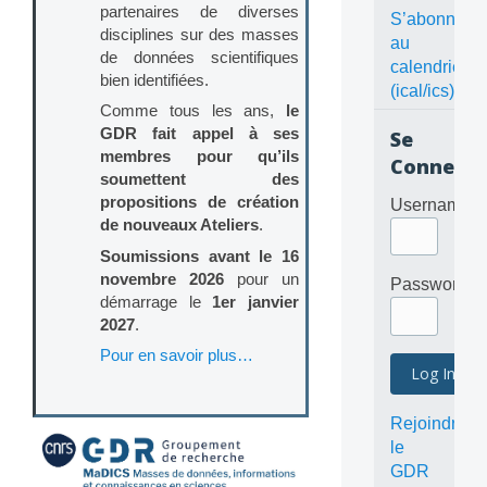
partenaires de diverses
S’abonner
disciplines sur des masses
au
de données scientifiques
calendrier
bien identifiées.
(ical/ics)
Comme tous les ans,
le
GDR fait appel à ses
Se
membres pour qu’ils
Connecte
soumettent des
propositions de création
Username
de nouveaux Ateliers
.
Soumissions avant le 16
novembre 2026
pour un
Password
démarrage le
1er janvier
2027
.
Pour en savoir plus…
Rejoindre
le
GDR