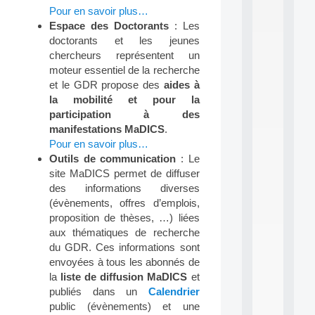
.
Pour en savoir plus…
.
Espace des Doctorants
: Les
.
doctorants et les jeunes
all
chercheurs représentent un
da
moteur essentiel de la recherche
C
et le GDR propose des
aides à
f
P
la mobilité et pour la
:
participation à des
M
manifestations MaDICS
.
A
Pour en savoir plus…
C
Outils de communication
: Le
L
site MaDICS permet de diffuser
E
A
des informations diverses
N
(évènements, offres d’emplois,
:
proposition de thèses, …) liées
M
aux thématiques de recherche
A
du GDR. Ces informations sont
C
envoyées à tous les abonnés de
h
i
la
liste de diffusion MaDICS
et
n
publiés dans un
Calendrier
e
public (évènements) et une