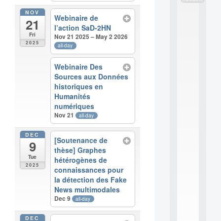
d
NOV
è
Webinaire de
21
l
l’action SaD-2HN
e
Fri
Nov 21 2025 – May 2 2026
s
2025
all-day
e
t
Webinaire Des
a
Sources aux Données
p
p
historiques en
r
Humanités
e
numériques
n
Nov 21
all-day
t
i
DEC
s
[Soutenance de
9
s
thèse] Graphes
a
Tue
hétérogènes de
g
2025
connaissances pour
e
la détection des Fake
s
News multimodales
e
Dec 9
all-day
n
s
DEC
c