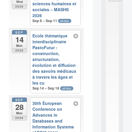
Wed
sciences humaines et
d
2026
è
sociales – MASHS
l
2026
e
Sep 9 – Sep 11
all-day
s
e
SEP
t
Ecole thématique
14
a
interdisciplinaire
p
Mon
PastoFutur :
p
2026
construction,
r
structuration,
e
évolution et diffusion
n
des savoirs médicaux
t
à travers les âges et
i
les cu
s
Sep 14 – Sep 18
s
all-day
a
g
SEP
30th European
28
e
Conference on
s
Mon
Advances in
e
2026
n
Databases and
s
Information Systems
c