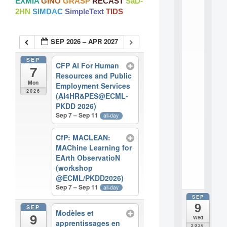
EXMIA
GINO
GRASP
RECAST
SaD-
:
2HN
SIMDAC
SimpleText
TIDS
M
A
C
SEP 2026 – APR 2027
h
i
n
SEP
CFP AI For Human
7
e
Resources and Public
L
Mon
Employment Services
e
2026
(AI4HR&PES@ECML-
a
PKDD 2026)
r
Sep 7 – Sep 11
n
all-day
i
n
CfP: MACLEAN:
g
MAChine Learning for
f
EArth ObservatioN
.
(workshop
.
@ECML/PKDD2026)
.
Sep 7 – Sep 11
all-day
SEP
all
9
da
SEP
Modèles et
9
M
Wed
apprentissages en
o
2026