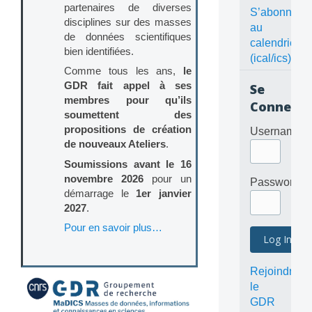
partenaires de diverses
S’abonner
disciplines sur des masses
au
de données scientifiques
calendrier
bien identifiées.
(ical/ics)
Comme tous les ans,
le
GDR fait appel à ses
Se
membres pour qu’ils
Connecte
soumettent des
propositions de création
Username
de nouveaux Ateliers
.
Soumissions avant le 16
novembre 2026
pour un
Password
démarrage le
1er janvier
2027
.
Pour en savoir plus…
Rejoindre
le
GDR