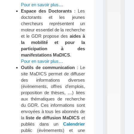
.
Pour en savoir plus…
.
Espace des Doctorants
: Les
.
doctorants et les jeunes
all
chercheurs représentent un
da
moteur essentiel de la recherche
C
et le GDR propose des
aides à
f
P
la mobilité et pour la
:
participation à des
M
manifestations MaDICS
.
A
Pour en savoir plus…
C
Outils de communication
: Le
L
site MaDICS permet de diffuser
E
A
des informations diverses
N
(évènements, offres d’emplois,
:
proposition de thèses, …) liées
M
aux thématiques de recherche
A
du GDR. Ces informations sont
C
envoyées à tous les abonnés de
h
i
la
liste de diffusion MaDICS
et
n
publiés dans un
Calendrier
e
public (évènements) et une