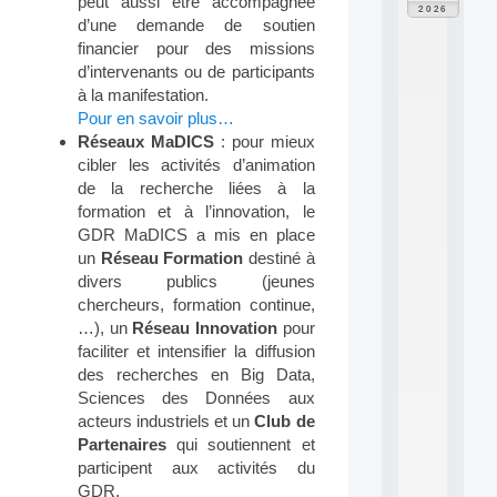
peut aussi être accompagnée
F
2026
P
d’une demande de soutien
A
financier pour des missions
I
d’intervenants ou de participants
F
à la manifestation.
o
Pour en savoir plus…
r
Réseaux MaDICS
: pour mieux
H
u
cibler les activités d’animation
m
de la recherche liées à la
a
formation et à l’innovation, le
n
GDR MaDICS a mis en place
R
un
Réseau Formation
destiné à
e
divers publics (jeunes
s
o
chercheurs, formation continue,
u
…), un
Réseau Innovation
pour
r
faciliter et intensifier la diffusion
c
des recherches en Big Data,
e
Sciences des Données aux
s
acteurs industriels et un
Club de
a
n
Partenaires
qui soutiennent et
d
participent aux activités du
P
GDR.