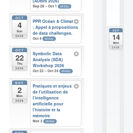
(ADBIS 2026)
i
Sep 28 – Oct 1
all-day
.
.
OCT
.
PPR Océan & Climat
4
: Appel à propositions
SEP
Sun
all
de data challenges.
14
da
2026
Oct 4
all-day
E
Mon
c
2026
OCT
o
Symbolic Data
22
l
Analysis (SDA)
e
Thu
Workshop 2026
t
2026
Oct 22 – Oct 24
all-day
h
é
NOV
m
Pratiques et enjeux
2
a
de l’utilisation de
t
Mon
l’intelligence
i
2026
artificielle pour
q
l’histoire et la
u
mémoire
e
Nov 2
i
all-day
n
t
NOV