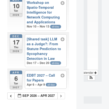
Workshop on
10
e
Spatio-Temporal
r
Tue
Intelligence for
d
2026
i
Network Computing
s
and Applications
c
Nov 10 – Nov 13
all-day
i
p
DEC
[Shared task] LLM
l
17
i
as a Judge?: From
Thu
n
Statute Prediction to
a
2026
Sycophancy
.
Detection in Law
.
Dec 17 – Dec 20
all-day
.
View Calendar
APR
EDBT 2027 – Call
6
for Papers
Tue
Apr 6 – Apr 9
all-day
2027
SEP 2026 – APR 2027