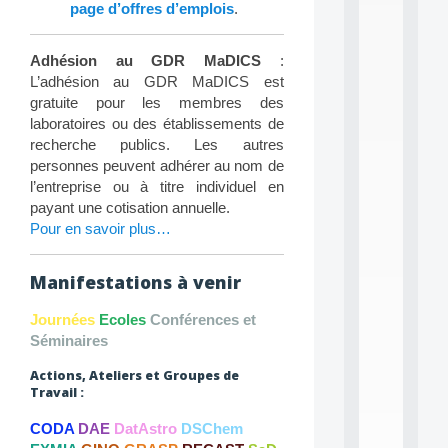
L
page d’offres d’emplois
.
e
a
r
Adhésion au GDR MaDICS
:
n
L’adhésion au GDR MaDICS est
i
gratuite pour les membres des
n
laboratoires ou des établissements de
g
f
recherche publics. Les autres
.
personnes peuvent adhérer au nom de
.
l’entreprise ou à titre individuel en
.
payant une cotisation annuelle.
Pour en savoir plus…
all
da
C
f
Manifestations à venir
P
:
Journées
Ecoles
Conférences et
M
Séminaires
A
C
Actions, Ateliers et Groupes de
L
Travail :
E
A
CODA
DAE
DatAstro
DSChem
N