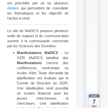
2
est précédée par un ou plusieurs
6
Ateliers
qui permettent de consolider
:
les thématiques et les objectifs de
C
l’action à venir.
a
l
l
Le site de MaDICS propose plusieurs
F
o
outils de support et de communication
r
ouverts à la communauté concernée
P
par les Sciences des Données:
a
Manifestations MaDICS
: Le
r
t
GDR MaDICS labellise des
i
Manifestations
comme des
c
conférences, workshops ou
i
écoles d’été. Toute demande de
p
labellisation est évaluée par le
.
Comité de Direction du GDR.
.
.
Une labellisation rend possible
un soutien financier pour les
SEP
all
jeunes chercheuses et
7
da
chercheurs. Une labellisation
C
Mon