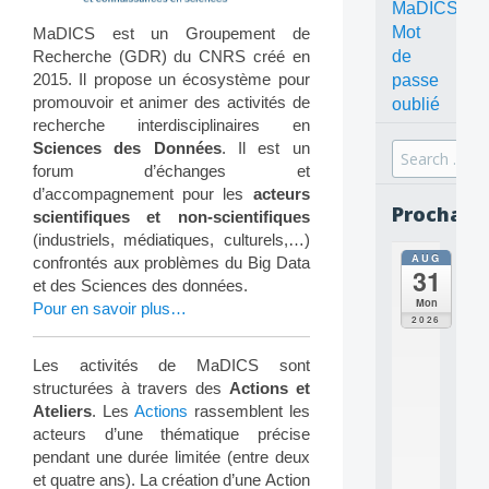
MaDICS
Mot
MaDICS est un Groupement de
Recherche (GDR) du CNRS créé en
de
2015. Il propose un écosystème pour
passe
promouvoir et animer des activités de
oublié
recherche interdisciplinaires en
Sciences des Données
. Il est un
Search
forum d’échanges et
for:
d’accompagnement pour les
acteurs
Prochain
scientifiques et non-scientifiques
(industriels, médiatiques, culturels,…)
AUG
all
confrontés aux problèmes du Big Data
31
da
et des Sciences des données.
C
Mon
Pour en savoir plus…
O
2026
N
C
Les activités de MaDICS sont
E
structurées à travers des
Actions et
P
Ateliers
. Les
Actions
rassemblent les
T
acteurs d’une thématique précise
S
2
pendant une durée limitée (entre deux
0
et quatre ans). La création d’une Action