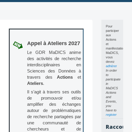
Skip
to
content
Pour
participer
aux
Actions
Appel à Ateliers 2027
et
manifestations
Le GDR MaDICS anime
MaDICS,
vous
des activités de recherche
devez
interdisciplinaires en
adhérer
Sciences des Données à
In order
to
travers des
Actions
et
participate
Ateliers
.
in
MaDICS
Il s’agit à travers ses outils
Actions
and
de promouvoir et/ou
Events,
amplifier des échanges
you
autour de problématiques
have to
register
de recherche partagées par
une communauté de
Raccourc
chercheurs et de