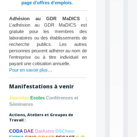
L
page d’offres d’emplois
.
e
a
r
Adhésion au GDR MaDICS
:
n
L’adhésion au GDR MaDICS est
i
gratuite pour les membres des
n
laboratoires ou des établissements de
g
f
recherche publics. Les autres
.
personnes peuvent adhérer au nom de
.
l’entreprise ou à titre individuel en
.
payant une cotisation annuelle.
Pour en savoir plus…
all
da
C
f
Manifestations à venir
P
:
Journées
Ecoles
Conférences et
M
Séminaires
A
C
Actions, Ateliers et Groupes de
L
Travail :
E
A
CODA
DAE
DatAstro
DSChem
N