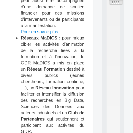
peut aussi être accompagnée
F
2026
P
d’une demande de soutien
A
financier pour des missions
I
d’intervenants ou de participants
F
à la manifestation.
o
Pour en savoir plus…
r
Réseaux MaDICS
: pour mieux
H
u
cibler les activités d’animation
m
de la recherche liées à la
a
formation et à l’innovation, le
n
GDR MaDICS a mis en place
R
un
Réseau Formation
destiné à
e
divers publics (jeunes
s
o
chercheurs, formation continue,
u
…), un
Réseau Innovation
pour
r
faciliter et intensifier la diffusion
c
des recherches en Big Data,
e
Sciences des Données aux
s
acteurs industriels et un
Club de
a
n
Partenaires
qui soutiennent et
d
participent aux activités du
P
GDR.