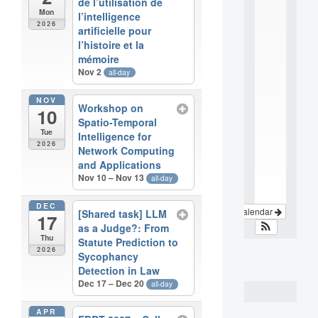
de l’utilisation de
e
Mon
l’intelligence
r
2026
artificielle pour
d
l’histoire et la
i
mémoire
s
Nov 2
all-day
c
i
p
NOV
Workshop on
10
l
Spatio-Temporal
i
Tue
Intelligence for
n
2026
Network Computing
a
.
and Applications
.
Nov 10 – Nov 13
all-day
.
DEC
View Calendar
[Shared task] LLM
17
as a Judge?: From
Thu
Statute Prediction to
2026
Sycophancy
Detection in Law
Dec 17 – Dec 20
all-day
APR