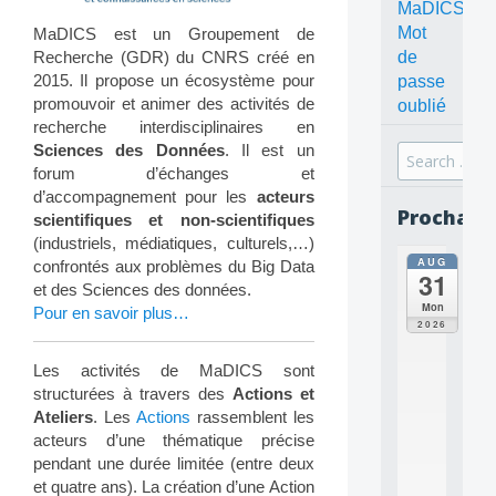
MaDICS
Mot
MaDICS est un Groupement de
Recherche (GDR) du CNRS créé en
de
2015. Il propose un écosystème pour
passe
promouvoir et animer des activités de
oublié
recherche interdisciplinaires en
Sciences des Données
. Il est un
Search
forum d’échanges et
for:
d’accompagnement pour les
acteurs
Prochain
scientifiques et non-scientifiques
(industriels, médiatiques, culturels,…)
AUG
all
confrontés aux problèmes du Big Data
31
da
et des Sciences des données.
C
Mon
Pour en savoir plus…
O
2026
N
C
Les activités de MaDICS sont
E
structurées à travers des
Actions et
P
Ateliers
. Les
Actions
rassemblent les
T
acteurs d’une thématique précise
S
2
pendant une durée limitée (entre deux
0
et quatre ans). La création d’une Action