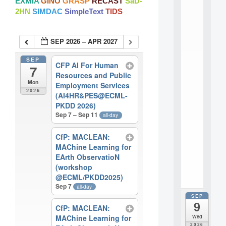
EXMIA
GINO
GRASP
RECAST
SaD-
:
2HN
SIMDAC
SimpleText
TIDS
M
A
C
SEP 2026 – APR 2027
h
i
n
SEP
CFP AI For Human
7
e
Resources and Public
L
Mon
Employment Services
e
2026
(AI4HR&PES@ECML-
a
PKDD 2026)
r
Sep 7 – Sep 11
n
all-day
i
n
CfP: MACLEAN:
g
MAChine Learning for
f
EArth ObservatioN
.
(workshop
.
@ECML/PKDD2025)
.
Sep 7
all-day
SEP
all
9
da
CfP: MACLEAN:
M
Wed
MAChine Learning for
o
2026