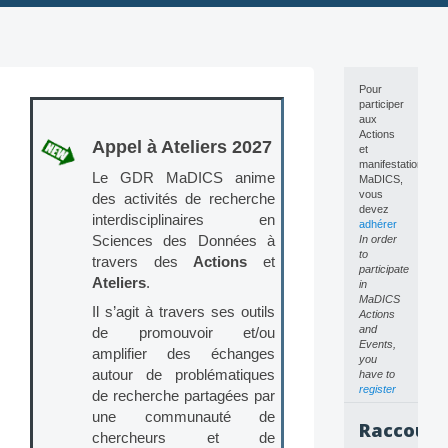
Skip
to
content
Pour
participer
aux
Actions
Appel à Ateliers 2027
et
manifestations
Le GDR MaDICS anime
MaDICS,
vous
des activités de recherche
devez
interdisciplinaires en
adhérer
Sciences des Données à
In order
to
travers des
Actions
et
participate
Ateliers
.
in
MaDICS
Il s’agit à travers ses outils
Actions
and
de promouvoir et/ou
Events,
amplifier des échanges
you
autour de problématiques
have to
register
de recherche partagées par
une communauté de
Raccourc
chercheurs et de