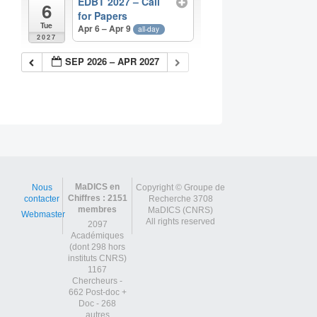
EDBT 2027 – Call
6
for Papers
Tue
Apr 6 – Apr 9
all-day
2027
SEP 2026 – APR 2027
MaDICS en
Nous
Copyright © Groupe de
Chiffres : 2151
contacter
Recherche 3708
membres
MaDICS (CNRS)
Webmaster
All rights reserved
2097
Académiques
(dont 298 hors
instituts CNRS)
1167
Chercheurs -
662 Post-doc +
Doc - 268
autres