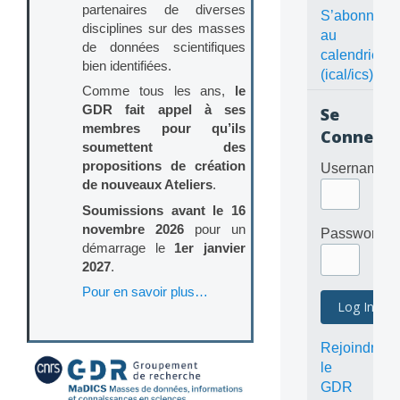
partenaires de diverses
S’abonner
disciplines sur des masses
au
de données scientifiques
calendrier
bien identifiées.
(ical/ics)
Comme tous les ans,
le
GDR fait appel à ses
Se
membres pour qu’ils
Connecte
soumettent des
propositions de création
Username
de nouveaux Ateliers
.
Soumissions avant le 16
novembre 2026
pour un
Password
démarrage le
1er janvier
2027
.
Pour en savoir plus…
Rejoindre
le
GDR