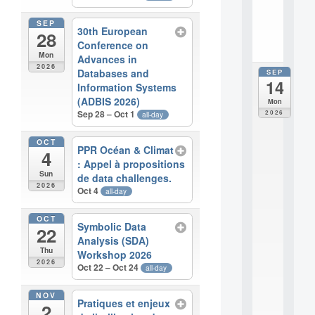
i
.
SEP
30th European
28
.
Conference on
.
Mon
Advances in
2026
Databases and
SEP
all
14
da
Information Systems
E
(ADBIS 2026)
Mon
c
Sep 28 – Oct 1
2026
all-day
o
l
OCT
e
PPR Océan & Climat
4
t
: Appel à propositions
h
Sun
de data challenges.
é
2026
Oct 4
all-day
m
a
OCT
t
Symbolic Data
22
i
Analysis (SDA)
q
Thu
Workshop 2026
u
2026
Oct 22 – Oct 24
all-day
e
i
NOV
n
Pratiques et enjeux
2
t