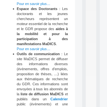
.
Pour en savoir plus…
.
Espace des Doctorants
: Les
.
doctorants et les jeunes
all
chercheurs représentent un
da
moteur essentiel de la recherche
C
et le GDR propose des
aides à
f
P
la mobilité et pour la
:
participation à des
M
manifestations MaDICS
.
A
Pour en savoir plus…
C
Outils de communication
: Le
L
site MaDICS permet de diffuser
E
A
des informations diverses
N
(évènements, offres d’emplois,
:
proposition de thèses, …) liées
M
aux thématiques de recherche
A
du GDR. Ces informations sont
C
envoyées à tous les abonnés de
h
i
la
liste de diffusion MaDICS
et
n
publiés dans un
Calendrier
e
public (évènements) et une