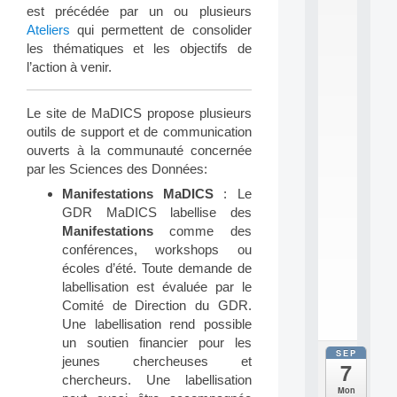
2
est précédée par un ou plusieurs
6
Ateliers
qui permettent de consolider
:
les thématiques et les objectifs de
C
l’action à venir.
a
l
l
Le site de MaDICS propose plusieurs
F
o
outils de support et de communication
r
ouverts à la communauté concernée
P
par les Sciences des Données:
a
Manifestations MaDICS
: Le
r
t
GDR MaDICS labellise des
i
Manifestations
comme des
c
conférences, workshops ou
i
écoles d’été. Toute demande de
p
labellisation est évaluée par le
.
Comité de Direction du GDR.
.
.
Une labellisation rend possible
un soutien financier pour les
SEP
all
jeunes chercheuses et
7
da
chercheurs. Une labellisation
C
Mon