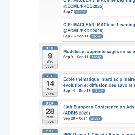
@ECML/PKDD2025)
Sep 7
all-day
CfP: MACLEAN: MAChine Learning 
@ECML/PKDD2026)
Sep 7 – Sep 11
all-day
SEP
Modèles et apprentissages en sci
9
Sep 9 – Sep 11
all-day
Wed
2026
SEP
Ecole thématique interdisciplinaire
14
évolution et diffusion des savoirs 
Mon
Sep 14 – Sep 18
all-day
2026
SEP
30th European Conference on Adv
28
(ADBIS 2026)
Mon
Sep 28 – Oct 1
all-day
2026
OCT
PPR Océan & Climat : Appel à prop