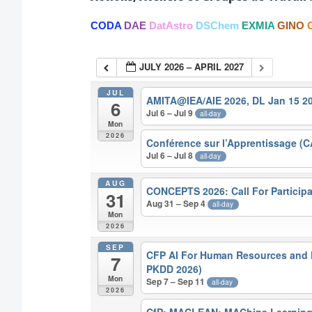
CODA
DAE
DatAstro
DSChem
EXMIA
GINO
JULY 2026 – APRIL 2027
JUL
AMITA@IEA/AIE 2026, DL Jan 15 2
6
Jul 6 – Jul 9
all-day
Mon
2026
Conférence sur l’Apprentissage (CA
Jul 6 – Jul 8
all-day
AUG
CONCEPTS 2026: Call For Participa
31
Aug 31 – Sep 4
all-day
Mon
2026
SEP
CFP AI For Human Resources and
7
PKDD 2026)
Mon
Sep 7 – Sep 11
all-day
2026
CfP: MACLEAN: MAChine Learning 