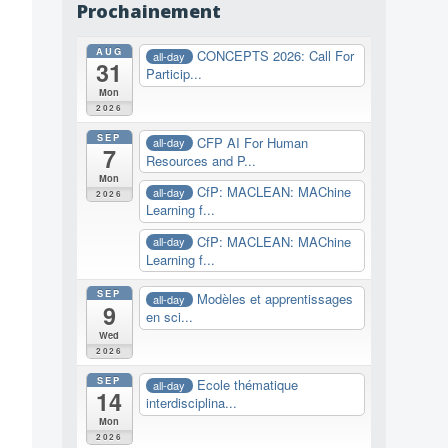
Prochainement
AUG
CONCEPTS 2026: Call For
all-day
31
Particip...
Mon
2026
SEP
CFP AI For Human
all-day
7
Resources and P...
Mon
CfP: MACLEAN: MAChine
all-day
2026
Learning f...
CfP: MACLEAN: MAChine
all-day
Learning f...
SEP
Modèles et apprentissages
all-day
9
en sci...
Wed
2026
SEP
Ecole thématique
all-day
14
interdisciplina...
Mon
2026