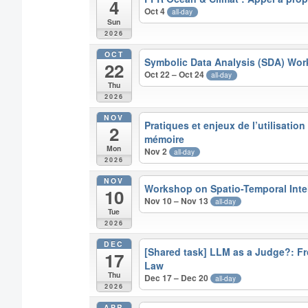
4
Oct 4
all-day
Sun
2026
OCT
Symbolic Data Analysis (SDA) Wo
22
Oct 22 – Oct 24
all-day
Thu
2026
NOV
Pratiques et enjeux de l’utilisation d
2
mémoire
Mon
Nov 2
all-day
2026
NOV
Workshop on Spatio-Temporal Inte
10
Nov 10 – Nov 13
all-day
Tue
2026
DEC
[Shared task] LLM as a Judge?: Fr
17
Law
Thu
Dec 17 – Dec 20
all-day
2026
APR