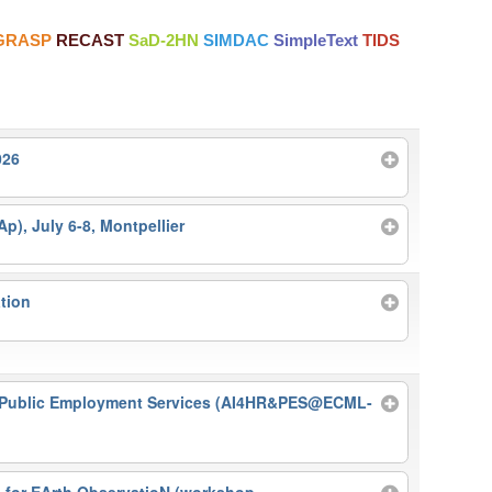
GRASP
RECAST
SaD-2HN
SIMDAC
SimpleText
TIDS
026
p), July 6-8, Montpellier
tion
 Public Employment Services (AI4HR&PES@ECML-
for EArth ObservatioN (workshop