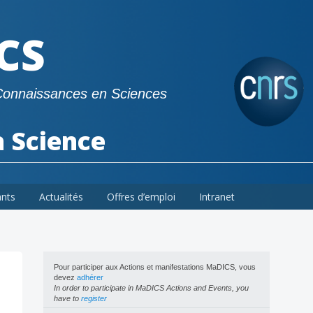
CS
Connaissances en Sciences
a Science
ants
Actualités
Offres d’emploi
Intranet
Pour participer aux Actions et manifestations MaDICS, vous
devez
adhérer
In order to participate in MaDICS Actions and Events, you
have to
register