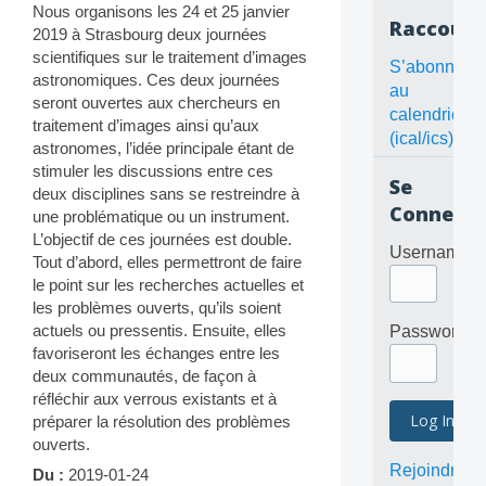
Nous organisons les 24 et 25 janvier
Raccourc
2019 à Strasbourg deux journées
scientifiques sur le traitement d’images
S’abonner
astronomiques. Ces deux journées
au
seront ouvertes aux chercheurs en
calendrier
traitement d’images ainsi qu’aux
(ical/ics)
astronomes, l’idée principale étant de
stimuler les discussions entre ces
Se
deux disciplines sans se restreindre à
Connecte
une problématique ou un instrument.
L’objectif de ces journées est double.
Username
Tout d’abord, elles permettront de faire
le point sur les recherches actuelles et
les problèmes ouverts, qu’ils soient
actuels ou pressentis. Ensuite, elles
Password
favoriseront les échanges entre les
deux communautés, de façon à
réfléchir aux verrous existants et à
préparer la résolution des problèmes
ouverts.
Rejoindre
Du :
2019-01-24