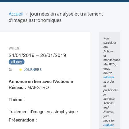
Skip
to
Accueil
journées en analyse et traitement
content
d’images astronomiques
Pour
participer
aux
WHEN:
Actions
24/01/2019 – 26/01/2019
et
manifestations
all-day
MaDICS,
vous
·JOURNÉES
devez
adhérer
Annonce en lien avec l’Action/le
In order
to
Réseau :
MAESTRO
participate
in
MaDICS
Thème :
Actions
and
Traitement d’image en astrophysique
Events,
you
Présentation :
have to
register