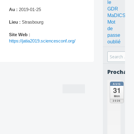
le
GDR
Au :
2019-01-25
MaDICS
Mot
Lieu :
Strasbourg
de
Site Web :
passe
https://jatia2019.sciencesconf.org/
oublié
Search
for:
Post
Prochain
navigation
AUG
all
31
da
C
Mon
O
2026
N
C
E
P
T
S