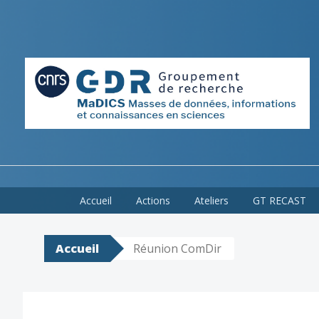
Skip
Accueil
Actions
Ateliers
GT RECAST
to
content
Accueil
Réunion ComDir