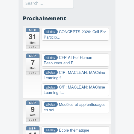
Search
for:
Prochainement
AUG
CONCEPTS 2026: Call For
all-day
31
Particip...
Mon
2026
SEP
CFP AI For Human
all-day
7
Resources and P...
Mon
CfP: MACLEAN: MAChine
all-day
2026
Learning f...
CfP: MACLEAN: MAChine
all-day
Learning f...
SEP
Modèles et apprentissages
all-day
9
en sci...
Wed
2026
SEP
Ecole thématique
all-day