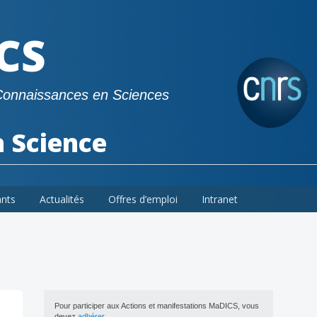
CS
Connaissances en Sciences
a Science
ants
Actualités
Offres d’emploi
Intranet
Pour participer aux Actions et manifestations MaDICS, vous
devez
adhérer