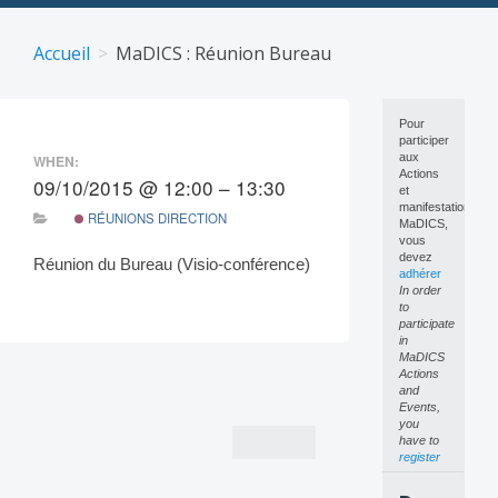
Skip
to
Accueil
MaDICS : Réunion Bureau
content
Pour
participer
aux
WHEN:
Actions
09/10/2015 @ 12:00 – 13:30
et
manifestations
RÉUNIONS DIRECTION
MaDICS,
vous
devez
Réunion du Bureau (Visio-conférence)
adhérer
In order
to
participate
in
MaDICS
Post
Actions
and
navigation
Events,
you
have to
register