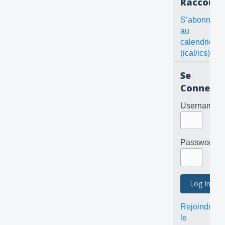
Raccourc
S’abonner
au
calendrier
(ical/ics)
Se
Connecte
Username
Password
Rejoindre
le