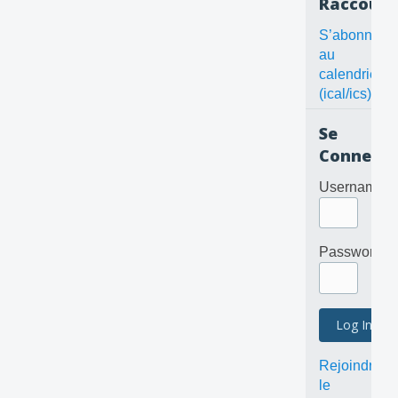
Raccourc
S’abonner
au
calendrier
(ical/ics)
Se
Connecte
Username
Password
Rejoindre
le