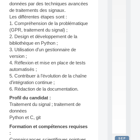
données par des techniques avancées
2
0
de traitements des signaux.
2
Les différentes étapes sont :
6
1. Compréhension de la problématique
:
(GPR, traitement du signal) ;
C
2. Design et développement de la
a
bibliothèque en Python ;
l
l
3. Utilisation d’un gestionnaire de
F
version ;
o
4. Réflexion et mise en place de tests
r
automatisés ;
P
5. Contribuer à l’évolution de la chaîne
a
d’intégration continue ;
r
t
6. Rédaction de la documentation.
i
Profil du candidat :
c
Traitement du signal ; traitement de
i
p
données
.
Python et C, git
.
Formation et compétences requises
.
:
SEP
Connaissances scientifiques pointues
all