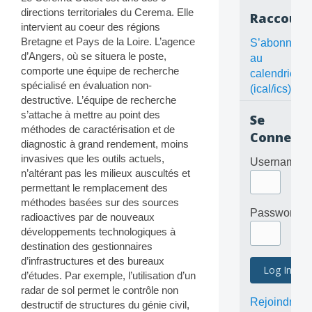
directions territoriales du Cerema. Elle
Raccourc
intervient au coeur des régions
Bretagne et Pays de la Loire. L’agence
S’abonner
d’Angers, où se situera le poste,
au
comporte une équipe de recherche
calendrier
spécialisé en évaluation non-
(ical/ics)
destructive. L’équipe de recherche
s’attache à mettre au point des
Se
méthodes de caractérisation et de
Connecte
diagnostic à grand rendement, moins
invasives que les outils actuels,
Username
n’altérant pas les milieux auscultés et
permettant le remplacement des
méthodes basées sur des sources
Password
radioactives par de nouveaux
développements technologiques à
destination des gestionnaires
d’infrastructures et des bureaux
d’études. Par exemple, l’utilisation d’un
radar de sol permet le contrôle non
Rejoindre
destructif de structures du génie civil,