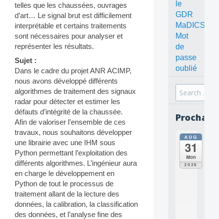
le
telles que les chaussées, ouvrages
GDR
d’art… Le signal brut est difficilement
MaDICS
interprétable et certains traitements
Mot
sont nécessaires pour analyser et
représenter les résultats.
de
passe
Sujet :
oublié
Dans le cadre du projet ANR ACIMP,
nous avons développé différents
Search
algorithmes de traitement des signaux
for:
radar pour détecter et estimer les
défauts d’intégrité de la chaussée.
Prochain
Afin de valoriser l’ensemble de ces
travaux, nous souhaitons développer
AUG
all
une librairie avec une IHM sous
31
da
Python permettant l’exploitation des
C
Mon
différents algorithmes. L’ingénieur aura
O
2026
N
en charge le développement en
C
Python de tout le processus de
E
traitement allant de la lecture des
P
données, la calibration, la classification
T
des données, et l’analyse fine des
S