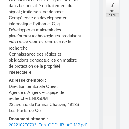
7
da
dans la spécialité en traitement du
C
Mon
signal ; traitement de données
F
2026
Compétence en développement
P
informatique Python et C, git
A
I
Développer et maintenir des
F
plateformes technologiques produisant
o
et/ou valorisant les résultats de la
r
recherche
H
Connaissance des règles et
u
obligations contractuelles en matière
m
a
de protection de la propriété
n
intellectuelle
R
Adresse d’emploi :
e
Direction territoriale Ouest
s
o
Agence d’Angers – Équipe de
u
recherche ENDSUM
r
23 avenue de l’amiral Chauvin, 49136
c
Les Ponts-de-Cé
e
s
Document attaché :
a
202210270703_Fdp_CDD_IR_ACIMP.pdf
n