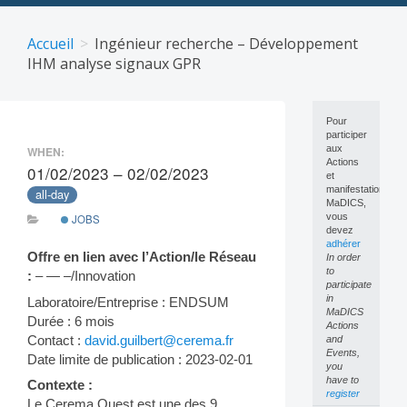
Skip
to
Accueil
Ingénieur recherche – Développement
content
IHM analyse signaux GPR
Pour
participer
aux
WHEN:
Actions
01/02/2023 – 02/02/2023
et
manifestations
all-day
MaDICS,
vous
JOBS
devez
adhérer
Offre en lien avec l’Action/le Réseau
In order
to
:
– — –/Innovation
participate
in
Laboratoire/Entreprise : ENDSUM
MaDICS
Durée : 6 mois
Actions
Contact :
david.guilbert@cerema.fr
and
Events,
Date limite de publication : 2023-02-01
you
have to
Contexte :
register
Le Cerema Ouest est une des 9