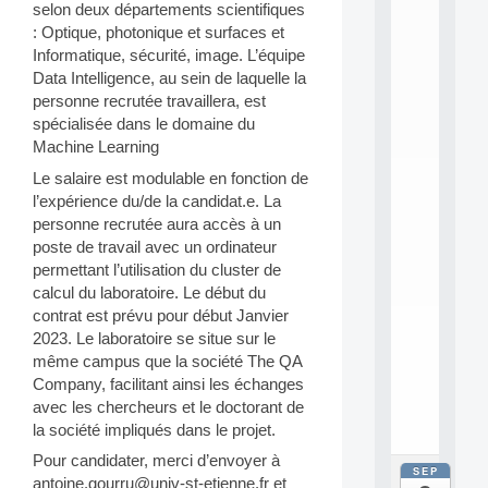
E
selon deux départements scientifiques
A
: Optique, photonique et surfaces et
N
Informatique, sécurité, image. L’équipe
:
Data Intelligence, au sein de laquelle la
M
A
personne recrutée travaillera, est
C
spécialisée dans le domaine du
h
Machine Learning
i
n
Le salaire est modulable en fonction de
e
l’expérience du/de la candidat.e. La
L
personne recrutée aura accès à un
e
poste de travail avec un ordinateur
a
permettant l’utilisation du cluster de
r
calcul du laboratoire. Le début du
n
i
contrat est prévu pour début Janvier
n
2023. Le laboratoire se situe sur le
g
même campus que la société The QA
f
Company, facilitant ainsi les échanges
.
avec les chercheurs et le doctorant de
.
la société impliqués dans le projet.
.
Pour candidater, merci d’envoyer à
SEP
all
antoine.gourru@univ-st-etienne.fr et