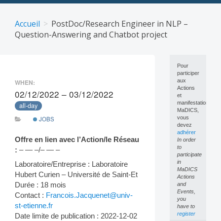
Skip
to
Accueil
PostDoc/Research Engineer in NLP –
content
Question-Answering and Chatbot project
Pour
participer
aux
WHEN:
Actions
02/12/2022 – 03/12/2022
et
manifestations
all-day
MaDICS,
vous
JOBS
devez
adhérer
Offre en lien avec l’Action/le Réseau
In order
to
:
– — –/– — –
participate
in
Laboratoire/Entreprise : Laboratoire
MaDICS
Hubert Curien – Université de Saint-Et
Actions
Durée : 18 mois
and
Events,
Contact :
Francois.Jacquenet@univ-
you
st-etienne.fr
have to
register
Date limite de publication : 2022-12-02