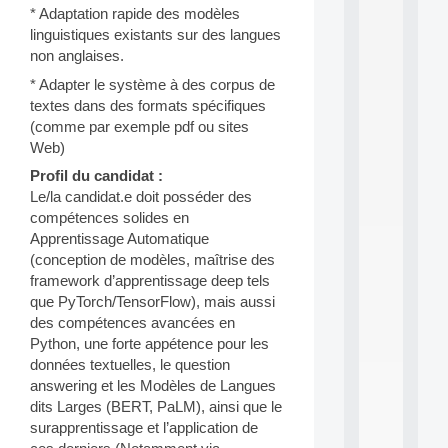
* Adaptation rapide des modèles
d
P
linguistiques existants sur des langues
.
non anglaises.
.
* Adapter le système à des corpus de
.
textes dans des formats spécifiques
all
(comme par exemple pdf ou sites
da
Web)
C
f
Profil du candidat :
P
Le/la candidat.e doit posséder des
:
compétences solides en
M
Apprentissage Automatique
A
C
(conception de modèles, maîtrise des
L
framework d’apprentissage deep tels
E
que PyTorch/TensorFlow), mais aussi
A
des compétences avancées en
N
Python, une forte appétence pour les
:
données textuelles, le question
M
A
answering et les Modèles de Langues
C
dits Larges (BERT, PaLM), ainsi que le
h
surapprentissage et l’application de
i