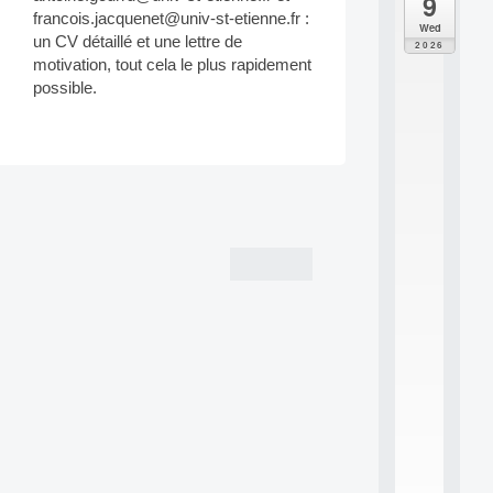
9
da
francois.jacquenet@univ-st-etienne.fr :
M
Wed
o
un CV détaillé et une lettre de
2026
d
motivation, tout cela le plus rapidement
è
possible.
l
e
s
e
t
Post
a
p
navigation
p
r
e
n
t
i
s
s
a
g
e
s
e