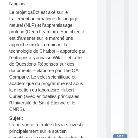
l’anglais.
2
0
Le projet qaBot est axé sur le
2
traitement automatique du langage
6
naturel (NLP) et l’apprentissage
:
C
profond (Deep Learning). Son objectif
a
est d’amener sur le marché une
l
approche mixte combinant la
l
technologie de Chatbot – apportée par
F
l’entreprise lyonnaise Wikit – et celle
o
de Questions-Réponses sur des
r
P
documents – élaborée par The QA
a
Company. Le volet scientifique et
r
académique du programme est sous
t
la direction du laboratoire Hubert
i
Curien (avec en tutelles principales
c
l’Université de Saint-Étienne et le
i
p
CNRS).
.
Sujet :
.
La personne recrutée devra s’investir
.
principalement sur le soutien
SEP
scientifique au projet sur les volets de
all