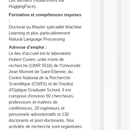
ces derniers (Notamment via
n
HuggingFace).
e
L
Formation et compétences requises
e
:
a
Doctorat ou Master spécialité Machine
r
Learning et plus particulièrement
n
i
Natural Language Processing
n
Adresse d’emploi :
g
Le lieu d’accueil est le laboratoire
f
Hubert Curien, unité mixte de
.
.
recherche (UMR 5516) de l’Université
.
Jean Monnet de Saint-Etienne, du
Centre National de la Recherche
all
da
Scientifique (CNRS) et de l’Institut
C
d’Optique Graduate School. Il est
f
composé d’environ 90 chercheurs,
P
professeurs et maîtres de
:
conférences, 20 ingénieurs et
M
personnels administratifs et 130
A
C
doctorants et post-doctorants. Nos
L
activités de recherche sont organisées