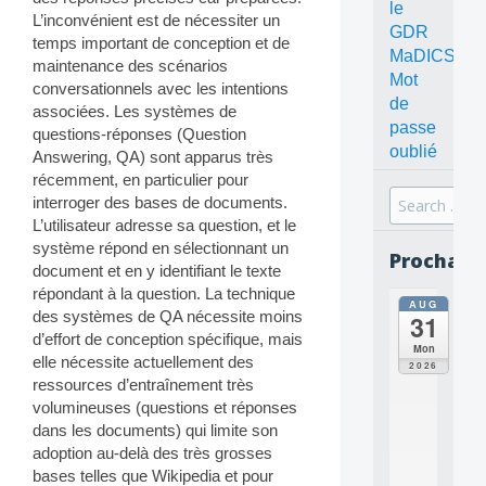
le
L’inconvénient est de nécessiter un
GDR
temps important de conception et de
MaDICS
maintenance des scénarios
Mot
conversationnels avec les intentions
de
associées. Les systèmes de
passe
questions-réponses (Question
oublié
Answering, QA) sont apparus très
récemment, en particulier pour
Search
interroger des bases de documents.
for:
L’utilisateur adresse sa question, et le
système répond en sélectionnant un
Prochain
document et en y identifiant le texte
répondant à la question. La technique
AUG
all
des systèmes de QA nécessite moins
31
da
d’effort de conception spécifique, mais
C
Mon
elle nécessite actuellement des
O
2026
N
ressources d’entraînement très
C
volumineuses (questions et réponses
E
dans les documents) qui limite son
P
adoption au-delà des très grosses
T
bases telles que Wikipedia et pour
S