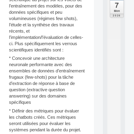
7
da
l’entraînement des modèles, pour des
C
Mon
données spécifiques et peu
F
2026
volumineuses (régimes few shots),
P
l’étude et la synthèse des travaux
A
I
récents, et
F
l’implémentation/l’évaluation de celles-
o
ci. Plus spécifiquement les verrous
r
scientifiques identifiés sont :
H
u
* Concevoir une architecture
m
neuronale performante avec des
a
ensembles de données d’entraînement
n
frugaux (few-shots) pour la tâche
R
d’extraction de réponse à base de
e
question (extractive question
s
o
answering) sur des domaines
u
spécifiques
r
* Définir des métriques pour évaluer
c
e
les chatbots créés. Ces métriques
s
seront utilisées pour évaluer les
a
systèmes pendant la durée du projet.
n