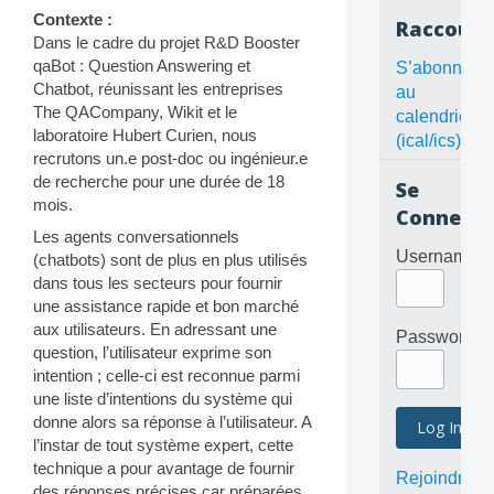
Contexte :
Raccourc
Dans le cadre du projet R&D Booster
qaBot : Question Answering et
S’abonner
Chatbot, réunissant les entreprises
au
The QACompany, Wikit et le
calendrier
laboratoire Hubert Curien, nous
(ical/ics)
recrutons un.e post-doc ou ingénieur.e
de recherche pour une durée de 18
Se
mois.
Connecte
Les agents conversationnels
Username
(chatbots) sont de plus en plus utilisés
dans tous les secteurs pour fournir
une assistance rapide et bon marché
aux utilisateurs. En adressant une
Password
question, l’utilisateur exprime son
intention ; celle-ci est reconnue parmi
une liste d’intentions du système qui
donne alors sa réponse à l’utilisateur. A
l’instar de tout système expert, cette
technique a pour avantage de fournir
Rejoindre
des réponses précises car préparées.