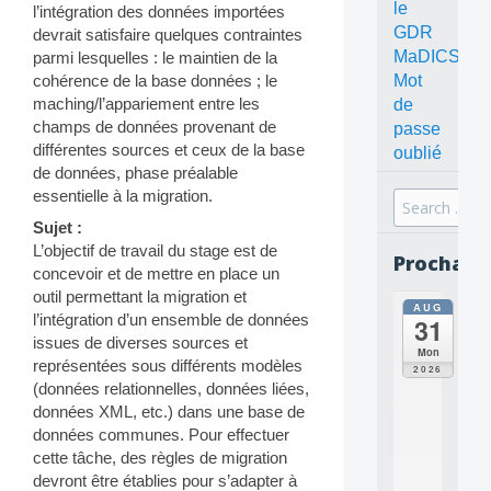
le
l’intégration des données importées
GDR
devrait satisfaire quelques contraintes
MaDICS
parmi lesquelles : le maintien de la
Mot
cohérence de la base données ; le
maching/l’appariement entre les
de
champs de données provenant de
passe
différentes sources et ceux de la base
oublié
de données, phase préalable
essentielle à la migration.
Search
for:
Sujet :
L’objectif de travail du stage est de
Prochain
concevoir et de mettre en place un
outil permettant la migration et
AUG
all
l’intégration d’un ensemble de données
31
da
issues de diverses sources et
C
Mon
représentées sous différents modèles
O
2026
N
(données relationnelles, données liées,
C
données XML, etc.) dans une base de
E
données communes. Pour effectuer
P
cette tâche, des règles de migration
T
devront être établies pour s’adapter à
S