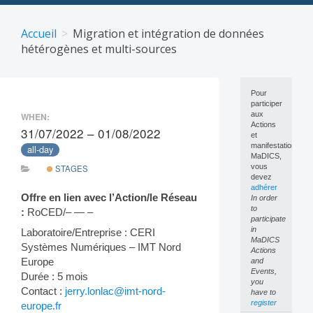
Skip
to
Accueil
Migration et intégration de données
content
hétérogènes et multi-sources
Pour
participer
aux
WHEN:
Actions
31/07/2022 – 01/08/2022
et
manifestations
all-day
MaDICS,
vous
STAGES
devez
adhérer
Offre en lien avec l’Action/le Réseau
In order
to
:
RoCED/– — –
participate
in
Laboratoire/Entreprise : CERI
MaDICS
Systèmes Numériques – IMT Nord
Actions
Europe
and
Events,
Durée : 5 mois
you
Contact :
jerry.lonlac@imt-nord-
have to
register
europe.fr