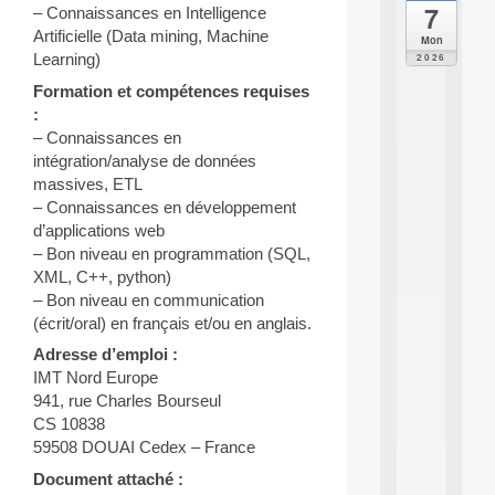
7
– Connaissances en Intelligence
da
C
Artificielle (Data mining, Machine
Mon
F
Learning)
2026
P
Formation et compétences requises
A
I
:
F
– Connaissances en
o
intégration/analyse de données
r
massives, ETL
H
– Connaissances en développement
u
d’applications web
m
a
– Bon niveau en programmation (SQL,
n
XML, C++, python)
R
– Bon niveau en communication
e
(écrit/oral) en français et/ou en anglais.
s
o
Adresse d’emploi :
u
IMT Nord Europe
r
941, rue Charles Bourseul
c
CS 10838
e
59508 DOUAI Cedex – France
s
a
Document attaché :
n