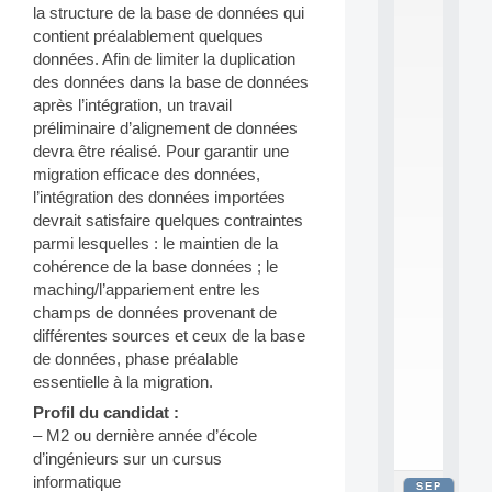
la structure de la base de données qui
2
0
contient préalablement quelques
2
données. Afin de limiter la duplication
6
des données dans la base de données
:
après l’intégration, un travail
C
préliminaire d’alignement de données
a
devra être réalisé. Pour garantir une
l
l
migration efficace des données,
F
l’intégration des données importées
o
devrait satisfaire quelques contraintes
r
parmi lesquelles : le maintien de la
P
cohérence de la base données ; le
a
maching/l’appariement entre les
r
t
champs de données provenant de
i
différentes sources et ceux de la base
c
de données, phase préalable
i
essentielle à la migration.
p
.
Profil du candidat :
.
– M2 ou dernière année d’école
.
d’ingénieurs sur un cursus
informatique
SEP
all