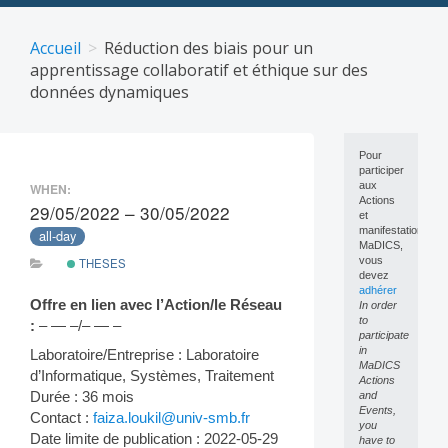
Skip
to
Accueil
Réduction des biais pour un
content
apprentissage collaboratif et éthique sur des
données dynamiques
Pour
participer
aux
WHEN:
Actions
29/05/2022 – 30/05/2022
et
manifestations
all-day
MaDICS,
vous
THESES
devez
adhérer
Offre en lien avec l’Action/le Réseau
In order
to
:
– — –/– — –
participate
in
Laboratoire/Entreprise : Laboratoire
MaDICS
d’Informatique, Systèmes, Traitement
Actions
Durée : 36 mois
and
Events,
Contact :
faiza.loukil@univ-smb.fr
you
Date limite de publication : 2022-05-29
have to