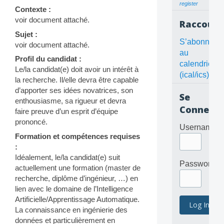
register
Contexte :
voir document attaché.
Raccourc
Sujet :
S’abonner
voir document attaché.
au
Profil du candidat :
calendrier
Le/la candidat(e) doit avoir un intérêt à
(ical/ics)
la recherche. Il/elle devra être capable
d’apporter ses idées novatrices, son
Se
enthousiasme, sa rigueur et devra
Connecte
faire preuve d’un esprit d’équipe
prononcé.
Username
Formation et compétences requises
:
Idéalement, le/la candidat(e) suit
Password
actuellement une formation (master de
recherche, diplôme d’ingénieur, …) en
lien avec le domaine de l’Intelligence
Artificielle/Apprentissage Automatique.
La connaissance en ingénierie des
données et particulièrement en