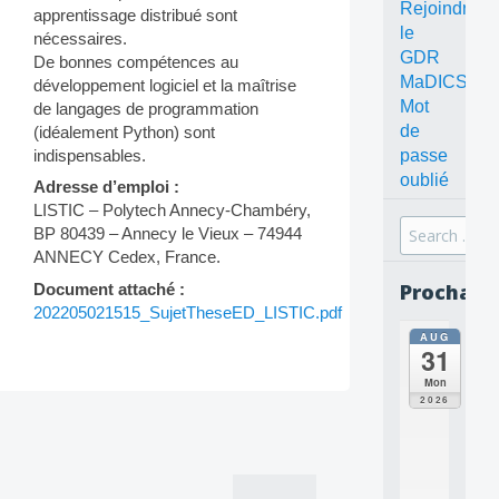
Rejoindre
apprentissage distribué sont
le
nécessaires.
GDR
De bonnes compétences au
MaDICS
développement logiciel et la maîtrise
Mot
de langages de programmation
de
(idéalement Python) sont
indispensables.
passe
oublié
Adresse d’emploi :
LISTIC – Polytech Annecy-Chambéry,
Search
BP 80439 – Annecy le Vieux – 74944
for:
ANNECY Cedex, France.
Prochain
Document attaché :
202205021515_SujetTheseED_LISTIC.pdf
AUG
all
31
da
C
Mon
O
2026
Post
N
C
navigation
E
P
T