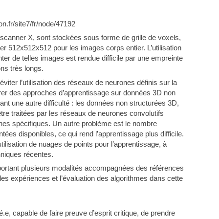
on.fr/site7/fr/node/47192
canner X, sont stockées sous forme de grille de voxels,
r 512x512x512 pour les images corps entier. L’utilisation
r de telles images est rendue difficile par une empreinte
ns très longs.
ter l’utilisation des réseaux de neurones définis sur la
xplorer des approches d’apprentissage sur données 3D non
t une autre difficulté : les données non structurées 3D,
tre traitées par les réseaux de neurones convolutifs
nes spécifiques. Un autre problème est le nombre
ées disponibles, ce qui rend l’apprentissage plus difficile.
tilisation de nuages de points pour l’apprentissage, à
hniques récentes.
ortant plusieurs modalités accompagnées des références
des expériences et l’évaluation des algorithmes dans cette
.e, capable de faire preuve d’esprit critique, de prendre