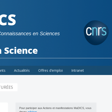
CS
Connaissances en Sciences
a Science
ants
Actualités
Offres d’emploi
Intranet
TURÉES
Pour participer aux Actions et manifestations MaDICS, vous
devez
adhérer