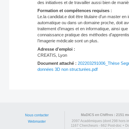
des initiatives et de travailler aussi bien de man
Formation et compétences requises :
Le.la candidat.e doit être titulaire d’un master e
automatique ou dans un domaine proche, doit av
traitement d’images et en informatique, ainsi 
connaissance pratique des méthodes d’apprenti
l’imagerie médicale sont un plus.
Adresse d’emploi :
CREATIS, Lyon
Document attaché :
202203291006_Thèse Segme
données 3D non structurées.pdf
Post
navigation
MaDICS en Chiffres : 2151 
Nous contacter
2097 Académiques (dont 298 hors in
Webmaster
1167 Chercheurs - 662 Post-doc + Do