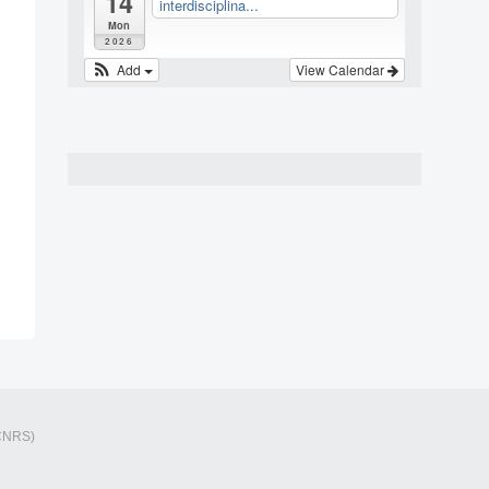
14
interdisciplina...
Mon
2026
Add
View Calendar
CNRS)