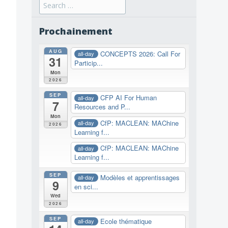
Search
for:
Prochainement
AUG
CONCEPTS 2026: Call For
all-day
31
Particip...
Mon
2026
SEP
CFP AI For Human
all-day
7
Resources and P...
Mon
CfP: MACLEAN: MAChine
all-day
2026
Learning f...
CfP: MACLEAN: MAChine
all-day
Learning f...
SEP
Modèles et apprentissages
all-day
9
en sci...
Wed
2026
SEP
Ecole thématique
all-day