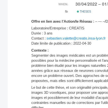
30/04/2022 – 01
WHEN:
THESES
Offre en lien avec l’Action/le Réseau :
– — –/D
Laboratoire/Entreprise : CREATIS
Durée : 3 ans
Contact :
sebastien.valette@creatis.insa-lyon.fr
Date limite de publication : 2022-04-30
Contexte :
Segmenter des images médicales est un problèm
possibles pour la médecine personnalisée et l’a
problème bien étudié pour les images naturelles 
années grâce aux réseaux de neurones convoluti
encore un problème ouvert. Des approches de se
proposées, mais elles sont difficilement applica
Le but de cette thèse, et son originalité principale
images 3D voxeliques, pour proposer une approc
images et possiblement de leur modalité d’acquisit
contraintes manuelles ou de corrections par l’uti
difficiles.