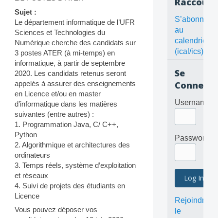
Raccourc
Sujet :
S’abonner
Le département informatique de l’UFR
au
Sciences et Technologies du
calendrier
Numérique cherche des candidats sur
(ical/ics)
3 postes ATER (à mi-temps) en
informatique, à partir de septembre
Se
2020. Les candidats retenus seront
appelés à assurer des enseignements
Connecte
en Licence et/ou en master
Username
d’informatique dans les matières
suivantes (entre autres) :
1. Programmation Java, C/ C++,
Python
Password
2. Algorithmique et architectures des
ordinateurs
3. Temps réels, système d’exploitation
et réseaux
4. Suivi de projets des étudiants en
Licence
Rejoindre
Vous pouvez déposer vos
le