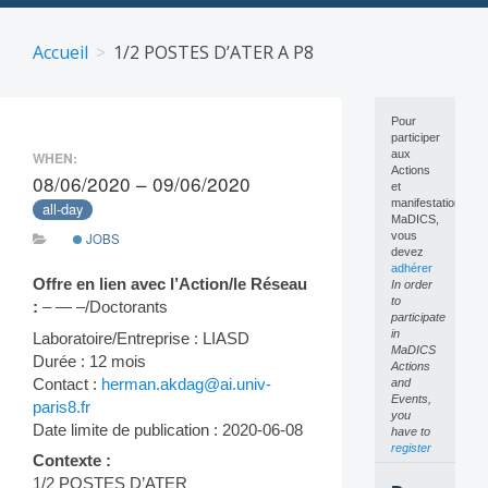
Skip
to
Accueil
1/2 POSTES D’ATER A P8
content
Pour
participer
aux
WHEN:
Actions
08/06/2020 – 09/06/2020
et
manifestations
all-day
MaDICS,
vous
JOBS
devez
adhérer
Offre en lien avec l’Action/le Réseau
In order
to
:
– — –/Doctorants
participate
in
Laboratoire/Entreprise : LIASD
MaDICS
Durée : 12 mois
Actions
Contact :
herman.akdag@ai.univ-
and
Events,
paris8.fr
you
Date limite de publication : 2020-06-08
have to
register
Contexte :
1/2 POSTES D’ATER