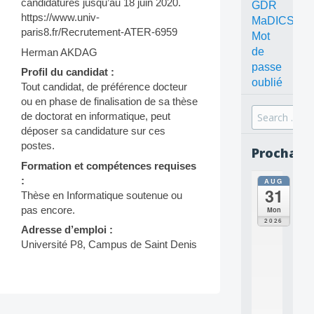
candidatures jusqu’au 18 juin 2020.
GDR
https://www.univ-
MaDICS
paris8.fr/Recrutement-ATER-6959
Mot
de
Herman AKDAG
passe
Profil du candidat :
oublié
Tout candidat, de préférence docteur
ou en phase de finalisation de sa thèse
Search
de doctorat en informatique, peut
for:
déposer sa candidature sur ces
postes.
Prochain
Formation et compétences requises
:
AUG
all
31
da
Thèse en Informatique soutenue ou
C
pas encore.
Mon
O
2026
Adresse d’emploi :
N
C
Université P8, Campus de Saint Denis
E
P
T
S
2