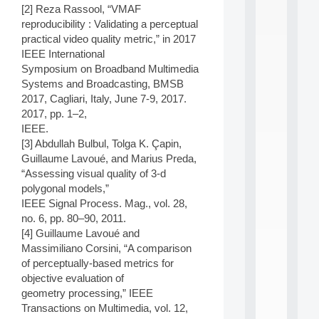
n
[2] Reza Rassool, “VMAF
e
reproducibility : Validating a perceptual
L
practical video quality metric,” in 2017
e
IEEE International
a
Symposium on Broadband Multimedia
r
n
Systems and Broadcasting, BMSB
i
2017, Cagliari, Italy, June 7-9, 2017.
n
2017, pp. 1–2,
g
IEEE.
f
[3] Abdullah Bulbul, Tolga K. Çapin,
.
Guillaume Lavoué, and Marius Preda,
.
.
“Assessing visual quality of 3-d
polygonal models,”
all
IEEE Signal Process. Mag., vol. 28,
da
C
no. 6, pp. 80–90, 2011.
f
[4] Guillaume Lavoué and
P
Massimiliano Corsini, “A comparison
:
of perceptually-based metrics for
M
objective evaluation of
A
geometry processing,” IEEE
C
L
Transactions on Multimedia, vol. 12,