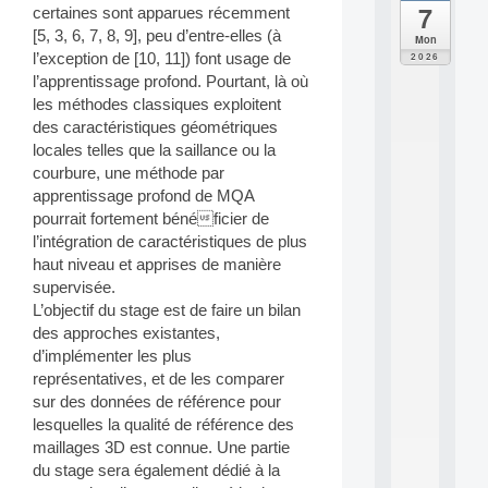
7
certaines sont apparues récemment
da
C
[5, 3, 6, 7, 8, 9], peu d’entre-elles (à
Mon
F
l’exception de [10, 11]) font usage de
2026
P
l’apprentissage profond. Pourtant, là où
A
les méthodes classiques exploitent
I
des caractéristiques géométriques
F
locales telles que la saillance ou la
o
r
courbure, une méthode par
H
apprentissage profond de MQA
u
pourrait fortement bénéficier de
m
l’intégration de caractéristiques de plus
a
haut niveau et apprises de manière
n
supervisée.
R
e
L’objectif du stage est de faire un bilan
s
des approches existantes,
o
d’implémenter les plus
u
représentatives, et de les comparer
r
sur des données de référence pour
c
lesquelles la qualité de référence des
e
s
maillages 3D est connue. Une partie
a
du stage sera également dédié à la
n