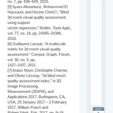
E
no. 7, pp. 636–649, 2010.
A
[5] Ilyass Abouelaziz, Mohammed El
N
Hassouni, and Hocine Cheri, “Blind
:
3d mesh visual quality assessment
M
using support
A
C
vector regression,” Multim. Tools Appl.,
h
vol. 77, no. 18, pp. 24365–24386,
i
2018.
n
[6] Guillaume Lavoué, “A multiscale
e
metric for 3d mesh visual quality
L
assessment,” Comput. Graph. Forum,
e
a
vol. 30, no. 5, pp.
r
1427–1437, 2011.
n
[7] Anass Nouri, Christophe Charrier,
i
and Olivier Lézoray, “3d blind mesh
n
quality assessment index,” in 3D
g
Image Processing,
f
.
Measurement (3DIPM), and
.
Applications 2017, Burlingame, CA,
.
USA, 29 January 2017 – 2 February
2017, William Puech and
SEP
all
Robert Sitnik, Eds. 2017, pp. 9–16,