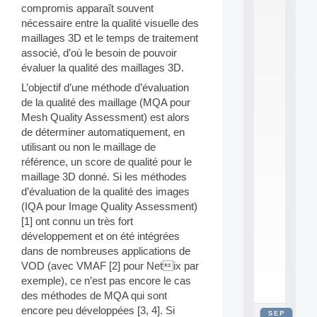
compromis apparaît souvent
2
0
nécessaire entre la qualité visuelle des
2
maillages 3D et le temps de traitement
6
associé, d’où le besoin de pouvoir
:
évaluer la qualité des maillages 3D.
C
a
L’objectif d’une méthode d’évaluation
l
de la qualité des maillage (MQA pour
l
Mesh Quality Assessment) est alors
F
de déterminer automatiquement, en
o
utilisant ou non le maillage de
r
P
référence, un score de qualité pour le
a
maillage 3D donné. Si les méthodes
r
d’évaluation de la qualité des images
t
(IQA pour Image Quality Assessment)
i
[1] ont connu un très fort
c
développement et on été intégrées
i
p
dans de nombreuses applications de
.
VOD (avec VMAF [2] pour Netix par
.
exemple), ce n’est pas encore le cas
.
des méthodes de MQA qui sont
encore peu développées [3, 4]. Si
SEP
all