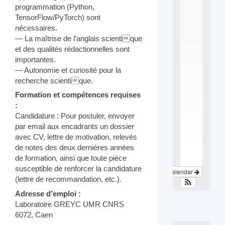
i
programmation (Python,
n
TensorFlow/PyTorch) sont
t
nécessaires.
e
r
— La maîtrise de l’anglais scientique
d
et des qualités rédactionnelles sont
i
importantes.
s
— Autonomie et curiosité pour la
c
recherche scientique.
i
p
Formation et compétences requises
l
:
i
Candidature : Pour postuler, envoyer
n
par email aux encadrants un dossier
a
avec CV, lettre de motivation, relevés
.
.
de notes des deux dernières années
.
de formation, ainsi que toute pièce
susceptible de renforcer la candidature
View Calendar
(lettre de recommandation, etc.).
Adresse d’emploi :
Laboratoire GREYC UMR CNRS
6072, Caen