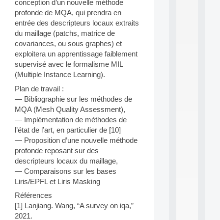
conception d’un nouvelle méthode
d
profonde de MQA, qui prendra en
P
entrée des descripteurs locaux extraits
.
du maillage (patchs, matrice de
.
.
covariances, ou sous graphes) et
exploitera un apprentissage faiblement
all
supervisé avec le formalisme MIL
da
C
(Multiple Instance Learning).
f
Plan de travail :
P
— Bibliographie sur les méthodes de
:
M
MQA (Mesh Quality Assessment),
A
— Implémentation de méthodes de
C
l’état de l’art, en particulier de [10]
L
— Proposition d’une nouvelle méthode
E
profonde reposant sur des
A
descripteurs locaux du maillage,
N
:
— Comparaisons sur les bases
M
Liris/EPFL et Liris Masking
A
Références
C
[1] Lanjiang. Wang, “A survey on iqa,”
h
i
2021.