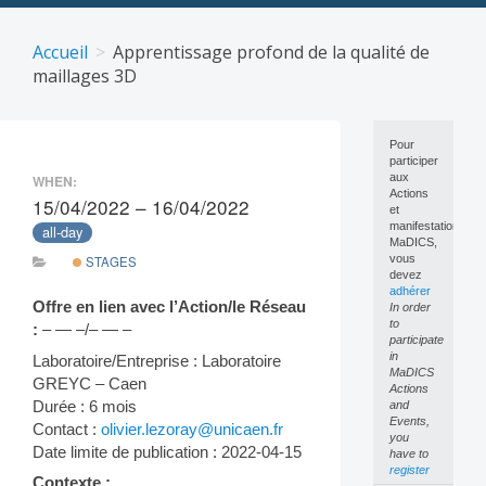
Skip
to
Accueil
Apprentissage profond de la qualité de
content
maillages 3D
Pour
participer
aux
WHEN:
Actions
15/04/2022 – 16/04/2022
et
manifestations
all-day
MaDICS,
vous
STAGES
devez
adhérer
Offre en lien avec l’Action/le Réseau
In order
to
:
– — –/– — –
participate
in
Laboratoire/Entreprise : Laboratoire
MaDICS
GREYC – Caen
Actions
Durée : 6 mois
and
Events,
Contact :
olivier.lezoray@unicaen.fr
you
Date limite de publication : 2022-04-15
have to
register
Contexte :