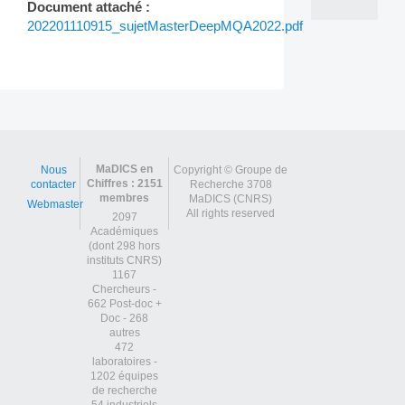
Document attaché :
202201110915_sujetMasterDeepMQA2022.pdf
Post
navigation
MaDICS en
Nous
Copyright © Groupe de
Chiffres : 2151
contacter
Recherche 3708
membres
MaDICS (CNRS)
Webmaster
All rights reserved
2097
Académiques
(dont 298 hors
instituts CNRS)
1167
Chercheurs -
662 Post-doc +
Doc - 268
autres
472
laboratoires -
1202 équipes
de recherche