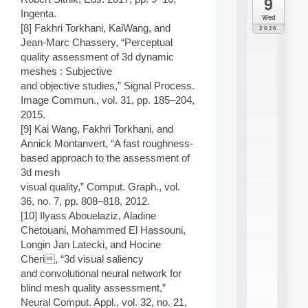
9
da
M
Ingenta.
Wed
o
[8] Fakhri Torkhani, KaiWang, and
2026
d
Jean-Marc Chassery, “Perceptual
è
quality assessment of 3d dynamic
l
meshes : Subjective
e
and objective studies,” Signal Process.
s
e
Image Commun., vol. 31, pp. 185–204,
t
2015.
a
[9] Kai Wang, Fakhri Torkhani, and
p
Annick Montanvert, “A fast roughness-
p
based approach to the assessment of
r
3d mesh
e
n
visual quality,” Comput. Graph., vol.
t
36, no. 7, pp. 808–818, 2012.
i
[10] Ilyass Abouelaziz, Aladine
s
Chetouani, Mohammed El Hassouni,
s
Longin Jan Latecki, and Hocine
a
Cheri, “3d visual saliency
g
e
and convolutional neural network for
s
blind mesh quality assessment,”
e
Neural Comput. Appl., vol. 32, no. 21,