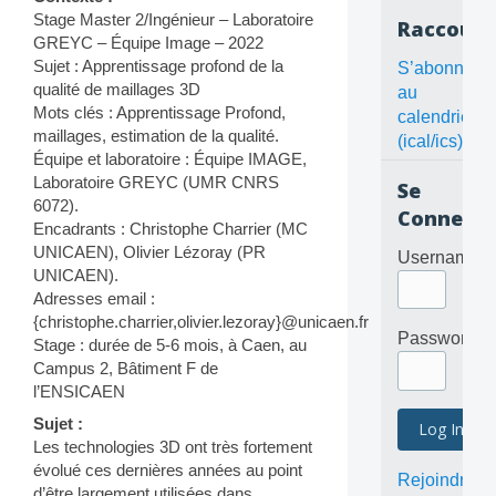
Stage Master 2/Ingénieur – Laboratoire
Raccourc
GREYC – Équipe Image – 2022
Sujet : Apprentissage profond de la
S’abonner
qualité de maillages 3D
au
Mots clés : Apprentissage Profond,
calendrier
maillages, estimation de la qualité.
(ical/ics)
Équipe et laboratoire : Équipe IMAGE,
Laboratoire GREYC (UMR CNRS
Se
6072).
Connecte
Encadrants : Christophe Charrier (MC
UNICAEN), Olivier Lézoray (PR
Username
UNICAEN).
Adresses email :
{christophe.charrier,olivier.lezoray}@unicaen.fr
Password
Stage : durée de 5-6 mois, à Caen, au
Campus 2, Bâtiment F de
l’ENSICAEN
Sujet :
Les technologies 3D ont très fortement
évolué ces dernières années au point
Rejoindre
d’être largement utilisées dans