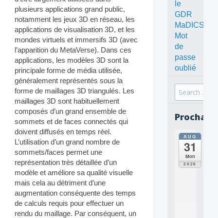
le
plusieurs applications grand public,
GDR
notamment les jeux 3D en réseau, les
MaDICS
applications de visualisation 3D, et les
Mot
mondes virtuels et immersifs 3D (avec
de
l’apparition du MetaVerse). Dans ces
passe
applications, les modèles 3D sont la
oublié
principale forme de média utilisée,
généralement représentés sous la
Search
forme de maillages 3D triangulés. Les
for:
maillages 3D sont habituellement
composés d’un grand ensemble de
Prochain
sommets et de faces connectés qui
doivent diffusés en temps réel.
AUG
all
L’utilisation d’un grand nombre de
31
da
sommets/faces permet une
C
Mon
représentation très détaillée d’un
O
2026
N
modèle et améliore sa qualité visuelle
C
mais cela au détriment d’une
E
augmentation conséquente des temps
P
de calculs requis pour effectuer un
T
rendu du maillage. Par conséquent, un
S