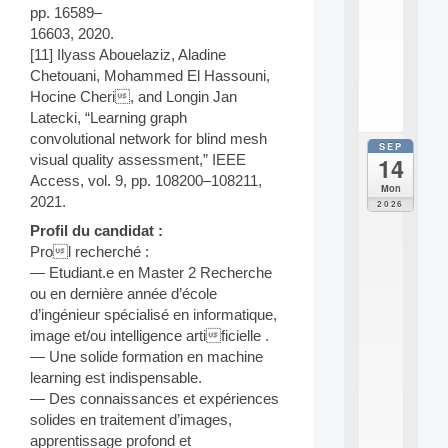
n
pp. 16589–
s
16603, 2020.
c
[11] Ilyass Abouelaziz, Aladine
i
.
Chetouani, Mohammed El Hassouni,
.
Hocine Cheri, and Longin Jan
.
Latecki, “Learning graph
convolutional network for blind mesh
SEP
all
visual quality assessment,” IEEE
14
da
Access, vol. 9, pp. 108200–108211,
E
Mon
c
2021.
2026
o
Profil du candidat :
l
Prol recherché :
e
t
— Etudiant.e en Master 2 Recherche
h
ou en dernière année d’école
é
d’ingénieur spécialisé en informatique,
m
image et/ou intelligence artificielle .
a
— Une solide formation en machine
t
learning est indispensable.
i
q
— Des connaissances et expériences
u
solides en traitement d’images,
e
apprentissage profond et