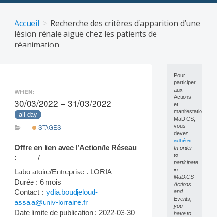
Skip
to
Accueil
Recherche des critères d’apparition d’une
content
lésion rénale aiguë chez les patients de
réanimation
Pour
participer
aux
WHEN:
Actions
30/03/2022 – 31/03/2022
et
manifestations
all-day
MaDICS,
vous
STAGES
devez
adhérer
Offre en lien avec l’Action/le Réseau
In order
to
:
– — –/– — –
participate
in
Laboratoire/Entreprise : LORIA
MaDICS
Durée : 6 mois
Actions
Contact :
lydia.boudjeloud-
and
Events,
assala@univ-lorraine.fr
you
Date limite de publication : 2022-03-30
have to