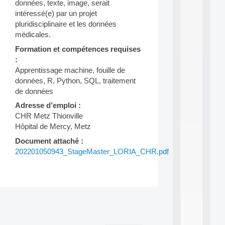
a
données, texte, image, serait
n
intéressé(e) par un projet
d
pluridisciplinaire et les données
P
médicales.
.
.
Formation et compétences requises
.
:
Apprentissage machine, fouille de
all
da
données, R, Python, SQL, traitement
C
de données
f
P
Adresse d’emploi :
:
CHR Metz Thionville
M
Hôpital de Mercy, Metz
A
C
Document attaché :
L
202201050943_StageMaster_LORIA_CHR.pdf
E
A
N
:
M
Post
A
C
navigation
h