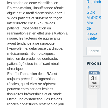
Rejoindre
les stades de cette classification.
le
En réanimation, l’insuffisance rénale
GDR
aiguë est le motif d’admission chez 1
MaDICS
% des patients et survient de façon
Mot
intercurrente chez 5 à 8 % des
patients. L’hospitalisation en
de
réanimation est en effet une situation à
passe
risque, les facteurs de aggravants
oublié
ayant tendance à se surajouter :
hypovolémie, défaillance cardiaque,
Search
médicaments néphrotoxiques,
for:
injection de produit de contraste,
Prochain
patient âgé et/ou insuffisant rénal
chronique.
AUG
En effet l’apparition des LRA est
all
31
da
toujours précédée d’agressions
C
Mon
rénales, qui si elles se répètent
O
2026
peuvent entrainer des lésions
N
tissulaires irréversibles et au stade
C
E
ultime une dysfonction. Les lésions
P
rénales constituées restent à ce jour
T