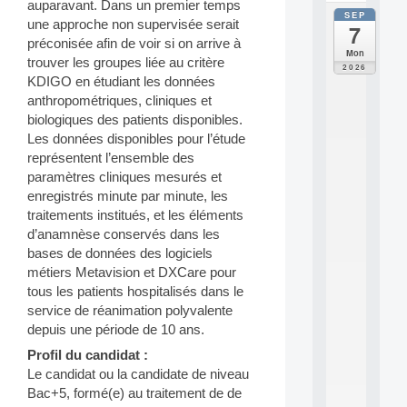
auparavant. Dans un premier temps
SEP
all
une approche non supervisée serait
7
da
préconisée afin de voir si on arrive à
C
Mon
trouver les groupes liée au critère
F
2026
P
KDIGO en étudiant les données
A
anthropométriques, cliniques et
I
biologiques des patients disponibles.
F
Les données disponibles pour l’étude
o
représentent l’ensemble des
r
paramètres cliniques mesurés et
H
u
enregistrés minute par minute, les
m
traitements institués, et les éléments
a
d’anamnèse conservés dans les
n
bases de données des logiciels
R
métiers Metavision et DXCare pour
e
tous les patients hospitalisés dans le
s
o
service de réanimation polyvalente
u
depuis une période de 10 ans.
r
Profil du candidat :
c
Le candidat ou la candidate de niveau
e
s
Bac+5, formé(e) au traitement de de