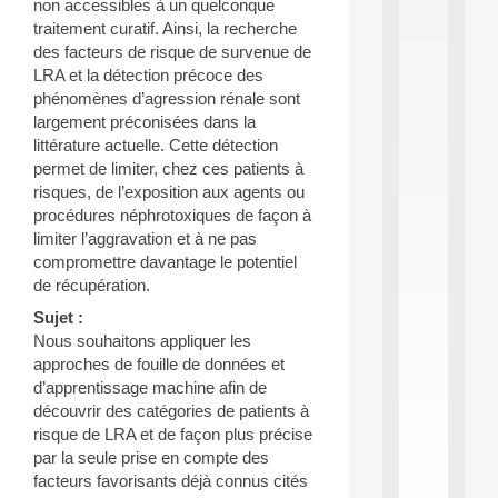
non accessibles à un quelconque
S
traitement curatif. Ainsi, la recherche
2
des facteurs de risque de survenue de
0
LRA et la détection précoce des
2
6
phénomènes d’agression rénale sont
:
largement préconisées dans la
C
littérature actuelle. Cette détection
a
permet de limiter, chez ces patients à
l
risques, de l’exposition aux agents ou
l
procédures néphrotoxiques de façon à
F
o
limiter l’aggravation et à ne pas
r
compromettre davantage le potentiel
P
de récupération.
a
Sujet :
r
t
Nous souhaitons appliquer les
i
approches de fouille de données et
c
d’apprentissage machine afin de
i
découvrir des catégories de patients à
p
risque de LRA et de façon plus précise
.
par la seule prise en compte des
.
.
facteurs favorisants déjà connus cités