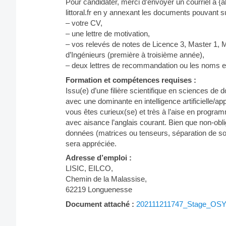
Pour candidater, merci d’envoyer un courriel à {ah
littoral.fr en y annexant les documents pouvant s
– votre CV,
– une lettre de motivation,
– vos relevés de notes de Licence 3, Master 1, M
d’Ingénieurs (première à troisième année),
– deux lettres de recommandation ou les noms 
Formation et compétences requises :
Issu(e) d’une filière scientifique en sciences de
avec une dominante en intelligence artificielle/
vous êtes curieux(se) et très à l’aise en program
avec aisance l’anglais courant. Bien que non-obli
données (matrices ou tenseurs, séparation de so
sera appréciée.
Adresse d’emploi :
LISIC, EILCO,
Chemin de la Malassise,
62219 Longuenesse
Document attaché :
202111211747_Stage_OSY