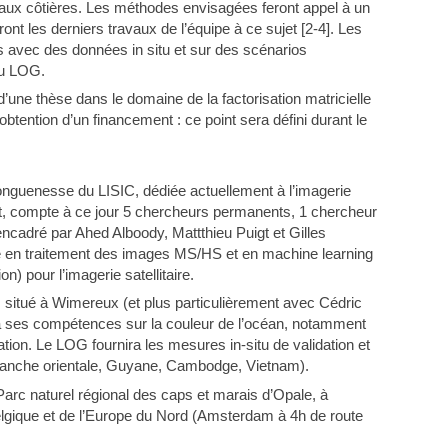
eaux côtières. Les méthodes envisagées feront appel à un
nt les derniers travaux de l’équipe à ce sujet [2-4]. Les
 avec des données in situ et sur des scénarios
du LOG.
d’une thèse dans le domaine de la factorisation matricielle
btention d’un financement : ce point sera défini durant le
onguenesse du LISIC, dédiée actuellement à l’imagerie
, compte à ce jour 5 chercheurs permanents, 1 chercheur
encadré par Ahed Alboody, Mattthieu Puigt et Gilles
ve en traitement des images MS/HS et en machine learning
on) pour l’imagerie satellitaire.
situé à Wimereux (et plus particulièrement avec Cédric
a ses compétences sur la couleur de l’océan, notamment
ation. Le LOG fournira les mesures in-situ de validation et
Manche orientale, Guyane, Cambodge, Vietnam).
Parc naturel régional des caps et marais d’Opale, à
a Belgique et de l’Europe du Nord (Amsterdam à 4h de route