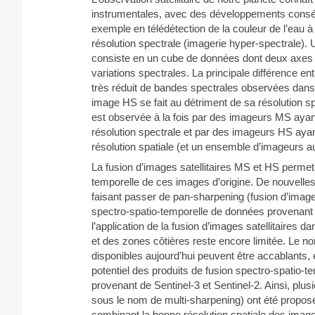
instrumentales, avec des développements conséqu
exemple en télédétection de la couleur de l’eau à
résolution spectrale (imagerie hyper-spectrale)
consiste en un cube de données dont deux axes dé
variations spectrales. La principale différence
très réduit de bandes spectrales observées dans 
image HS se fait au détriment de sa résolution spat
est observée à la fois par des imageurs MS ayant
résolution spectrale et par des imageurs HS ayan
résolution spatiale (et un ensemble d’imageurs au
La fusion d’images satellitaires MS et HS permet 
temporelle de ces images d’origine. De nouvell
faisant passer de pan-sharpening (fusion d’image
spectro-spatio-temporelle de données provenant 
l’application de la fusion d’images satellitaires
et des zones côtières reste encore limitée. Le n
disponibles aujourd’hui peuvent être accablants, e
potentiel des produits de fusion spectro-spatio-
provenant de Sentinel-3 et Sentinel-2. Ainsi, pl
sous le nom de multi-sharpening) ont été propo
combinant la bonne résolution spatiale des ima