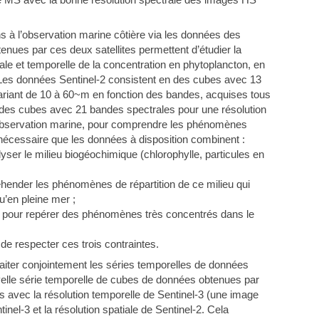
s à l’observation marine côtière via les données des
tenues par ces deux satellites permettent d’étudier la
tiale et temporelle de la concentration en phytoplancton, en
 Les données Sentinel-2 consistent en des cubes avec 13
variant de 10 à 60~m en fonction des bandes, acquises tous
t des cubes avec 21 bandes spectrales pour une résolution
 observation marine, pour comprendre les phénomènes
t nécessaire que les données à disposition combinent :
yser le milieu biogéochimique (chlorophylle, particules en
hender les phénomènes de répartition de ce milieu qui
’en pleine mer ;
s pour repérer des phénomènes très concentrés dans le
de respecter ces trois contraintes.
aiter conjointement les séries temporelles de données
uvelle série temporelle de cubes de données obtenues par
s avec la résolution temporelle de Sentinel-3 (une image
nel-3 et la résolution spatiale de Sentinel-2. Cela