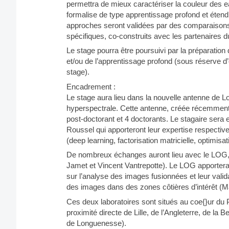
permettra de mieux caractériser la couleur des 
formalise de type apprentissage profond et étendro
approches seront validées par des comparaisons
spécifiques, co-construits avec les partenaires 
Le stage pourra être poursuivi par la préparation 
et/ou de l’apprentissage profond (sous réserve d’o
stage).
Encadrement :
Le stage aura lieu dans la nouvelle antenne de L
hyperspectrale. Cette antenne, créée récemment
post-doctorant et 4 doctorants. Le stagaire sera 
Roussel qui apporteront leur expertise respecti
(deep learning, factorisation matricielle, optimisati
De nombreux échanges auront lieu avec le LOG, 
Jamet et Vincent Vantrepotte). Le LOG apporter
sur l’analyse des images fusionnées et leur valid
des images dans des zones côtières d’intérêt (
Ces deux laboratoires sont situés au coe{}ur du 
proximité directe de Lille, de l’Angleterre, de l
de Longuenesse).