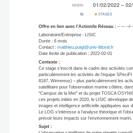
01/02/2022 – 02
WHEN:
STAGES
Offre en lien avec l’Action/le Réseau :
– — –/–
Laboratoire/Entreprise : LISIC
Durée : 6 mois
Contact :
matthieu.puigt@univ-littoral.fr
Date limite de publication : 2022-02-01
Contexte :
Ce stage s’inscrit dans le cadre des activités co
particulièrement les activités de l’équipe SPec
8187, Wimereux) – plus particulièrement les act
satellitaire pour l’observation marine côtière, d
“Campus de la Mer” et du projet TOSCA OSYNICO 
ces projets initiés en 2020, le LISIC développe de
images et intelligence artificielle appliquées aux
Le LOG s’intéresse à l’analyse théorique et l’o
prévoir leurs impacts sur l’environnement marin, 
Sujet :
L’observation satellitaire de notre planète conn