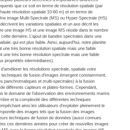
ents que ce soit en terme de résolution spatiale (par
 haute résolution spatiale 10-60 m) et en terme de
. Une image Multi-Spectrale (MS) ou Hyper-Spectrale (HS)
crivent les variations spatiales et un axe décrit les
 entre une image HS et une image MS réside dans le nombre
cette dernière. L’ajout de bandes spectrales dans une
iale, qui est plus faible. Ainsi, aujourd’hui, notre planète
 une très bonne résolution spatiale mais une faible
t une très bonne résolution spectrale mais une faible
x propriétés intermédiaires).
d’améliorer les résolutions spectrale, spatiale voire
es techniques de fusion d’images émergent constamment,
s panchromatiques et multi-spectrales) à la fusion
de différents capteurs et plates-formes. Cependant,
 dans le domaine de l’observation des environnements marins
ombre et la complexité des différentes techniques
mpêchant ainsi les utilisateurs d’exploiter pleinement le
temporelle des images tels que la fusion des images
usieurs techniques de fusion de données (aussi connues
sées ces dernières années pour créer de nouvelles images
ge MS avec la bonne résolution spectrale des images HS