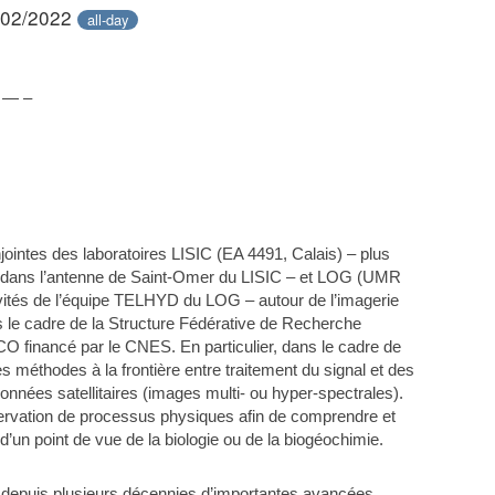
/02/2022
all-day
 — –
njointes des laboratoires LISIC (EA 4491, Calais) – plus
iFI dans l’antenne de Saint-Omer du LISIC – et LOG (UMR
ivités de l’équipe TELHYD du LOG – autour de l’imagerie
ans le cadre de la Structure Fédérative de Recherche
financé par le CNES. En particulier, dans le cadre de
s méthodes à la frontière entre traitement du signal et des
 données satellitaires (images multi- ou hyper-spectrales).
bservation de processus physiques afin de comprendre et
d’un point de vue de la biologie ou de la biogéochimie.
aît depuis plusieurs décennies d’importantes avancées