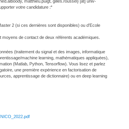
ed.alboody, matthieu.puigt, gilles.roussel} [at] univ-
upporter votre candidature :*
aster 2 (si ces dernières sont disponibles) ou d’Ecole
et moyens de contact de deux référents académiques.
 données (traitement du signal et des images, informatique
apprentissage/machine learning, mathématiques appliquées),
mation (Matlab, Python, Tensorflow). Vous lisez et parlez
gatoire, une première expérience en factorisation de
urces, apprentissage de dictionnaire) ou en deep learning
NICO_2022.pdf