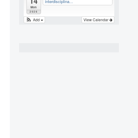
14
interdisciplina...
Mon
2026
Add
View Calendar