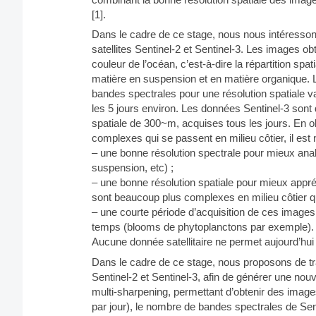
[1].
Dans le cadre de ce stage, nous nous intéresson
satellites Sentinel-2 et Sentinel-3. Les images ob
couleur de l’océan, c’est-à-dire la répartition spa
matière en suspension et en matière organique.
bandes spectrales pour une résolution spatiale 
les 5 jours environ. Les données Sentinel-3 son
spatiale de 300~m, acquises tous les jours. En
complexes qui se passent en milieu côtier, il es
– une bonne résolution spectrale pour mieux anal
suspension, etc) ;
– une bonne résolution spatiale pour mieux appré
sont beaucoup plus complexes en milieu côtier qu
– une courte période d’acquisition de ces image
temps (blooms de phytoplanctons par exemple).
Aucune donnée satellitaire ne permet aujourd’hui 
Dans le cadre de ce stage, nous proposons de tr
Sentinel-2 et Sentinel-3, afin de générer une no
multi-sharpening, permettant d’obtenir des image
par jour), le nombre de bandes spectrales de Senti