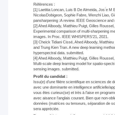
Références :
[1] Laetitia Loncan, Luis B De Almeida, Jos ́e M
NicolasDobigeon, Sophie Fabre, Wenzhi Liao, Gior
pansharpening :A review. IEEE Geoscience and 
[2] Ahed Alboody, Matthieu Puigt, Gilles Roussel,
Experimental comparison of multi-sharpening me
images. In Proc. IEEE WHISPERS’21, 2021.
[3] Cheick Tidiani Cissé, Ahed Alboody, Matthieu
and Trung Kien Tran. A new deep learning method
hyperspectral data. submitted.
[4] Ahed Alboody, Matthieu Puigt, Gilles Roussel
Multi-scale deep learning model for spatio-spectr
sensing images. submitted.
Profil du candidat :
Issu(e) d’une filière scientifique en sciences de
avec une dominante en intelligence artificielle/
vous êtes curieux(se) et très à l’aise en program
avec aisance l’anglais courant. Bien que non-obli
données (matrices ou tenseurs, séparation de so
sera appréciée.