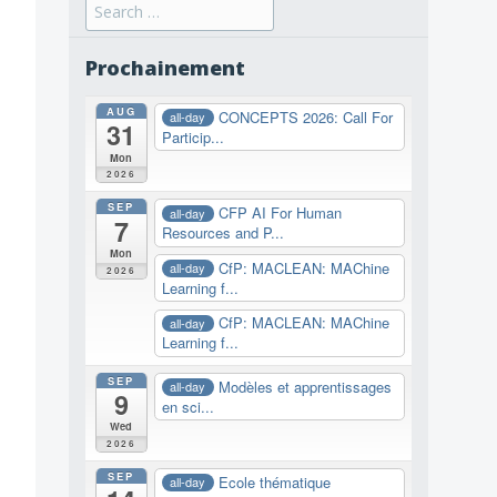
Search
for:
Prochainement
AUG
CONCEPTS 2026: Call For
all-day
31
Particip...
Mon
2026
SEP
CFP AI For Human
all-day
7
Resources and P...
Mon
CfP: MACLEAN: MAChine
all-day
2026
Learning f...
CfP: MACLEAN: MAChine
all-day
Learning f...
SEP
Modèles et apprentissages
all-day
9
en sci...
Wed
2026
SEP
Ecole thématique
all-day