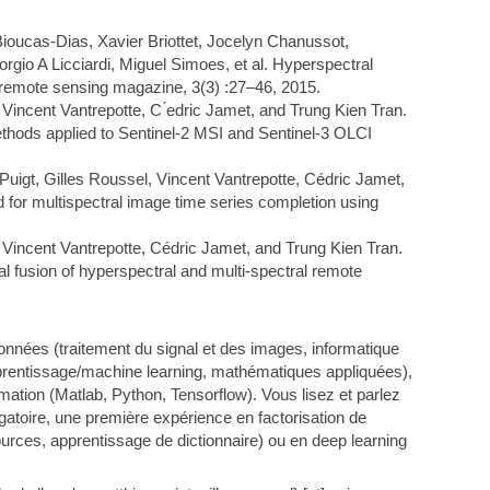
 Bioucas-Dias, Xavier Briottet, Jocelyn Chanussot,
gio A Licciardi, Miguel Simoes, et al. Hyperspectral
remote sensing magazine, 3(3) :27–46, 2015.
 Vincent Vantrepotte, C ́edric Jamet, and Trung Kien Tran.
thods applied to Sentinel-2 MSI and Sentinel-3 OLCI
 Puigt, Gilles Roussel, Vincent Vantrepotte, Cédric Jamet,
 for multispectral image time series completion using
, Vincent Vantrepotte, Cédric Jamet, and Trung Kien Tran.
al fusion of hyperspectral and multi-spectral remote
 données (traitement du signal et des images, informatique
apprentissage/machine learning, mathématiques appliquées),
mation (Matlab, Python, Tensorflow). Vous lisez et parlez
gatoire, une première expérience en factorisation de
urces, apprentissage de dictionnaire) ou en deep learning