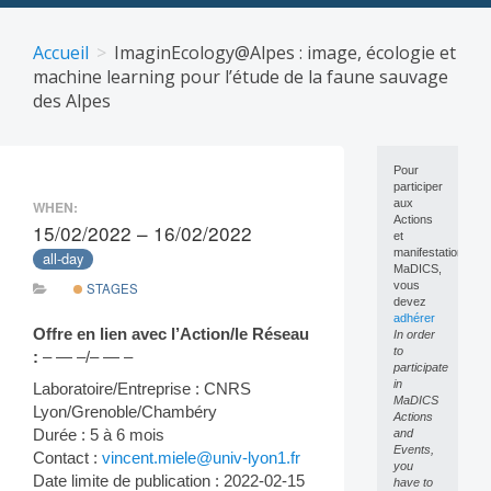
Skip
to
Accueil
ImaginEcology@Alpes : image, écologie et
content
machine learning pour l’étude de la faune sauvage
des Alpes
Pour
participer
aux
WHEN:
Actions
15/02/2022 – 16/02/2022
et
manifestations
all-day
MaDICS,
vous
STAGES
devez
adhérer
Offre en lien avec l’Action/le Réseau
In order
to
:
– — –/– — –
participate
in
Laboratoire/Entreprise : CNRS
MaDICS
Lyon/Grenoble/Chambéry
Actions
Durée : 5 à 6 mois
and
Events,
Contact :
vincent.miele@univ-lyon1.fr
you
Date limite de publication : 2022-02-15
have to