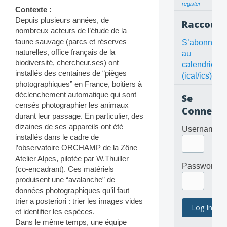
register
Contexte :
Depuis plusieurs années, de
Raccourc
nombreux acteurs de l’étude de la
faune sauvage (parcs et réserves
S’abonner
naturelles, office français de la
au
biodiversité, chercheur.ses) ont
calendrier
installés des centaines de “pièges
(ical/ics)
photographiques” en France, boitiers à
déclenchement automatique qui sont
Se
censés photographier les animaux
Connecte
durant leur passage. En particulier, des
dizaines de ses appareils ont été
Username
installés dans le cadre de
l’observatoire ORCHAMP de la Zône
Atelier Alpes, pilotée par W.Thuiller
Password
(co-encadrant). Ces matériels
produisent une “avalanche” de
données photographiques qu’il faut
trier a posteriori : trier les images vides
et identifier les espèces.
Dans le même temps, une équipe