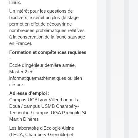
a
Linux.
n
Un intérêt pour les questions de
d
P
biodiversité serait un plus (le stage
.
permet en effet de découvrir de
.
nombreuses problématiques relatives
.
à la conservation de la faune sauvage
all
en France).
da
Formation et compétences requises
C
f
:
P
Ecole d’ingénieur dernière année,
:
Master 2 en
M
informatique/mathématiques ou bien
A
césure.
C
L
Adresse d’emploi :
E
Campus UCBLyon-Villeurbanne La
A
Doua / campus USMB Chambéry-
N
Technolac / campus UGA Grenoble-St
:
Martin D’hères
M
A
Les laboratoire d’Ecologie Alpine
C
(LECA, Chambéry-Grenoble) et
h