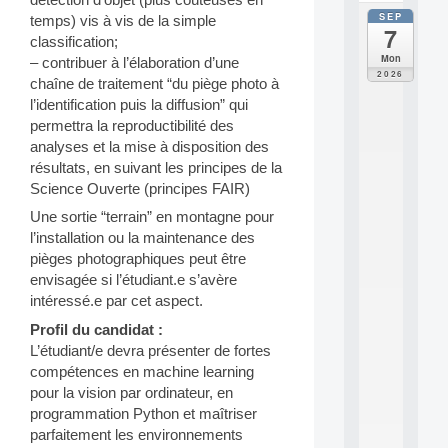
SEP
temps) vis à vis de la simple
all
7
da
classification;
C
Mon
– contribuer à l’élaboration d’une
F
2026
chaîne de traitement “du piège photo à
P
l’identification puis la diffusion” qui
A
I
permettra la reproductibilité des
F
analyses et la mise à disposition des
o
résultats, en suivant les principes de la
r
Science Ouverte (principes FAIR)
H
u
Une sortie “terrain” en montagne pour
m
l’installation ou la maintenance des
a
pièges photographiques peut être
n
envisagée si l’étudiant.e s’avère
R
intéressé.e par cet aspect.
e
s
Profil du candidat :
o
L’étudiant/e devra présenter de fortes
u
compétences en machine learning
r
pour la vision par ordinateur, en
c
e
programmation Python et maîtriser
s
parfaitement les environnements