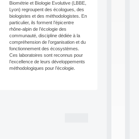
Biométrie et Biologie Evolutive (LBBE,
i
n
Lyon) regroupent des écologues, des
e
biologistes et des méthodologistes. En
L
particulier, ils forment l’épicentre
e
rhône-alpin de l’écologie des
a
communauté, discipline dédiée à la
r
compréhension de l’organisation et du
n
i
fonctionnement des écosystèmes.
n
Ces laboratoires sont reconnus pour
g
l’excellence de leurs développements
f
méthodologiques pour l’écologie.
.
.
.
all
da
Post
C
navigation
f
P
:
M
A
C