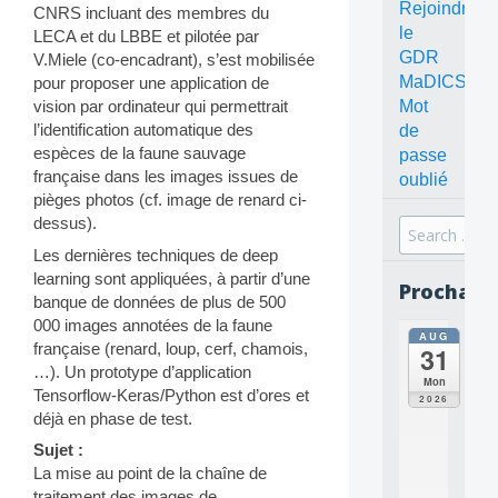
Rejoindre
CNRS incluant des membres du
le
LECA et du LBBE et pilotée par
GDR
V.Miele (co-encadrant), s’est mobilisée
MaDICS
pour proposer une application de
Mot
vision par ordinateur qui permettrait
l’identification automatique des
de
espèces de la faune sauvage
passe
française dans les images issues de
oublié
pièges photos (cf. image de renard ci-
dessus).
Search
for:
Les dernières techniques de deep
learning sont appliquées, à partir d’une
Prochain
banque de données de plus de 500
000 images annotées de la faune
AUG
all
française (renard, loup, cerf, chamois,
31
da
…). Un prototype d’application
C
Mon
Tensorflow-Keras/Python est d’ores et
O
2026
N
déjà en phase de test.
C
Sujet :
E
La mise au point de la chaîne de
P
T
traitement des images de