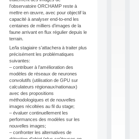
S
l’observatoire ORCHAMP reste à
2
mettre en œuvre, avec pour objectif la
0
capacité à analyser end-to-end les
2
centaines de milliers d’images de la
6
faune arrivant en flux régulier depuis le
:
C
terrain.
a
Le/la stagiaire s’attachera à traiter plus
l
précisément les problématiques
l
suivantes:
F
o
– contribuer à l’amélioration des
r
modèles de réseaux de neurones
P
convolutifs (utilisation de GPU sur
a
calculateurs régionaux/nationaux)
r
avec des propositions
t
méthodologiques et de nouvelles
i
c
images récoltées au fil du stage;
i
– évaluer continuellement les
p
performances des modèles sur les
.
nouvelles images;
.
– confronter les alternatives de
.
détection d’objet (plus coûteuses en