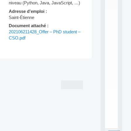
L
niveau (Python, Java, JavaScript, …)
E
Adresse d’emploi :
A
N
Saint-Étienne
:
Document attaché :
M
202106211428_Offer – PhD student –
A
CSO.pdf
C
h
i
n
e
L
Post
e
navigation
a
r
n
i
n
g
f
.
.
.