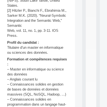
(NIPS). South Lake Tahoe, United
i
States.
n
[2] Hitzler P., Bianchi F., Ebrahimia M.,
e
Sarker M.K. (2020). “Neural-Symbolic
L
e
Integration and the Semantic Web,”
a
Semantic
r
Web, vol. 11, no. 1, pp. 3-11. IOS
n
Press.
i
n
Profil du candidat :
g
Titulaire d’un master en informatique
f
ou sciences des données.
.
.
Formation et compétences requises
.
:
– Master en informatique ou science
all
da
des données
C
– Anglais courant lu
f
– Connaissances solides en gestion
P
de bases de données et données
:
massives (SQL, NoSQL, Hadoop, …)
M
– Connaissances solides en
A
C
programmation dans un langage haut-