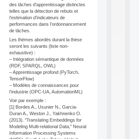
a
des tâches d’apprentissage distinctes
n
telles que la détection de rebuts et
d
P
l’estimation d’indicateurs de
.
performances dans l’ordonnancement
.
de tâches.
.
Les thèmes abordés durant la thèse
all
seront les suivants (liste non-
da
exhaustive) :
C
f
– Intégration sémantique de données
P
(RDF, SPARQL, OWL)
:
– Apprentissage profond (PyTorch,
M
TensorFlow)
A
– Modèles de connaissances pour
C
l’industrie (OPC-UA, AutomationML)
L
E
Voir par exemple :
A
[1] Bordes A., Usunier N., Garcia-
N
Duran A., Weston J., Yakhnenko O.
:
(2013). “Translating Embeddings for
M
A
Modeling Multi-relational Data,” Neural
C
Information Processing Systems
h