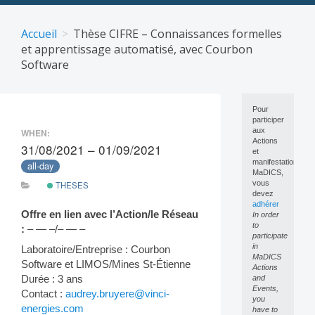
Skip
to
Accueil
Thèse CIFRE – Connaissances formelles
content
et apprentissage automatisé, avec Courbon
Software
Pour
participer
aux
WHEN:
Actions
31/08/2021 – 01/09/2021
et
manifestations
all-day
MaDICS,
vous
THESES
devez
adhérer
Offre en lien avec l’Action/le Réseau
In order
to
:
– — –/– — –
participate
in
Laboratoire/Entreprise : Courbon
MaDICS
Software et LIMOS/Mines St-Étienne
Actions
Durée : 3 ans
and
Events,
Contact :
audrey.bruyere@vinci-
you
energies.com
have to