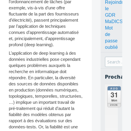
l’ordonnancement de tâches (par
Rejoindre
exemple, vis-à-vis d’une offre
le
fluctuante de la part des fournisseurs
GDR
d’électricité), passent principalement
MaDICS
par l’application de techniques
Mot
connues d’apprentissage automatisé
de
et, principalement, d’apprentissage
passe
profond (deep learning).
oublié
L’application de deep learning à des
données industrielles pose cependant
Search
quelques problèmes auxquels la
for:
recherche en informatique doit
Prochain
répondre. En particulier, la diversité
des sources de données disponibles
AUG
all
en production (données numériques,
31
da
topologiques, temporelles, structurées,
C
Mon
…) implique un important travail de
O
2026
pré-traitement qui réduit d’autant la
N
fiabilité des modèles obtenus par
C
E
rapport à des évaluations sur des
P
données-tests. Or, la fiabilité est une
T