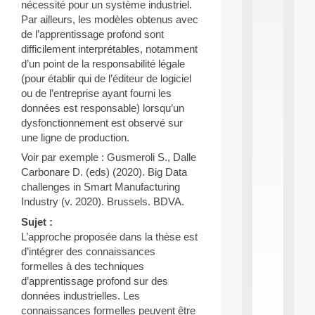
nécessité pour un système industriel.
S
Par ailleurs, les modèles obtenus avec
2
de l’apprentissage profond sont
0
difficilement interprétables, notamment
2
6
d’un point de la responsabilité légale
:
(pour établir qui de l’éditeur de logiciel
C
ou de l’entreprise ayant fourni les
a
données est responsable) lorsqu’un
l
dysfonctionnement est observé sur
l
une ligne de production.
F
o
Voir par exemple : Gusmeroli S., Dalle
r
Carbonare D. (eds) (2020). Big Data
P
challenges in Smart Manufacturing
a
r
Industry (v. 2020). Brussels. BDVA.
t
Sujet :
i
L’approche proposée dans la thèse est
c
d’intégrer des connaissances
i
p
formelles à des techniques
.
d’apprentissage profond sur des
.
données industrielles. Les
.
connaissances formelles peuvent être