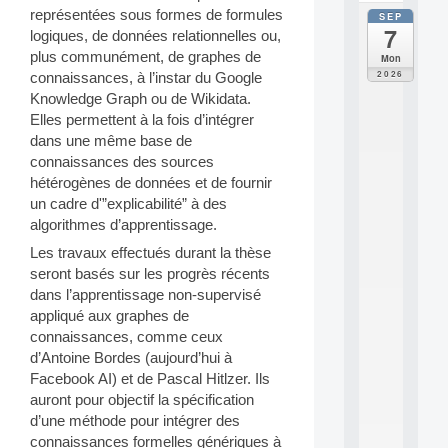
représentées sous formes de formules
SEP
all
7
logiques, de données relationnelles ou,
da
C
plus communément, de graphes de
Mon
F
2026
connaissances, à l’instar du Google
P
Knowledge Graph ou de Wikidata.
A
Elles permettent à la fois d’intégrer
I
dans une même base de
F
o
connaissances des sources
r
hétérogènes de données et de fournir
H
un cadre d'”explicabilité” à des
u
algorithmes d’apprentissage.
m
a
Les travaux effectués durant la thèse
n
seront basés sur les progrès récents
R
dans l’apprentissage non-supervisé
e
appliqué aux graphes de
s
connaissances, comme ceux
o
d’Antoine Bordes (aujourd’hui à
u
r
Facebook AI) et de Pascal Hitlzer. Ils
c
auront pour objectif la spécification
e
d’une méthode pour intégrer des
s
connaissances formelles génériques à