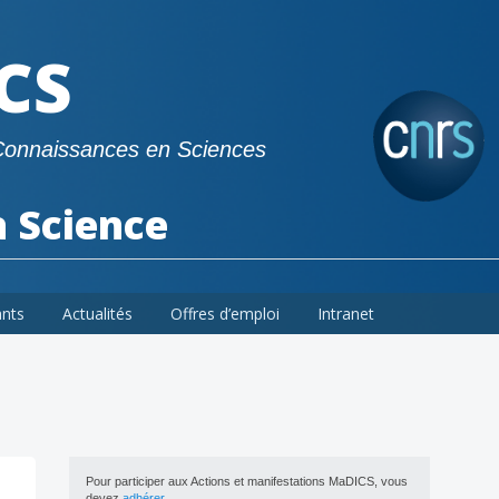
CS
Connaissances en Sciences
a Science
ants
Actualités
Offres d’emploi
Intranet
Pour participer aux Actions et manifestations MaDICS, vous
devez
adhérer