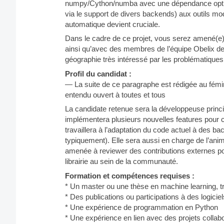
numpy/Cython/numba avec une dépendance optionn
via le support de divers backends) aux outils mod
automatique devient cruciale.
Dans le cadre de ce projet, vous serez amené(e) 
ainsi qu’avec des membres de l’équipe Obelix d
géographie très intéressé par les problématiques 
Profil du candidat :
— La suite de ce paragraphe est rédigée au fémini
entendu ouvert à toutes et tous
La candidate retenue sera la développeuse princip
implémentera plusieurs nouvelles features pour cet
travaillera à l’adaptation du code actuel à des b
typiquement). Elle sera aussi en charge de l’anim
amenée à reviewer des contributions externes poten
librairie au sein de la communauté.
Formation et compétences requises :
* Un master ou une thèse en machine learning, tr
* Des publications ou participations à des logici
* Une expérience de programmation en Python
* Une expérience en lien avec des projets colla