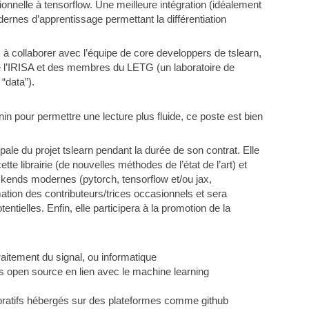
elle à tensorflow. Une meilleure intégration (idéalement
ernes d’apprentissage permettant la différentiation
à collaborer avec l’équipe de core developpers de tslearn,
e l’IRISA et des membres du LETG (un laboratoire de
“data”).
n pour permettre une lecture plus fluide, ce poste est bien
ale du projet tslearn pendant la durée de son contrat. Elle
te librairie (de nouvelles méthodes de l’état de l’art) et
ackends modernes (pytorch, tensorflow et/ou jax,
ation des contributeurs/trices occasionnels et sera
tielles. Enfin, elle participera à la promotion de la
aitement du signal, ou informatique
els open source en lien avec le machine learning
boratifs hébergés sur des plateformes comme github