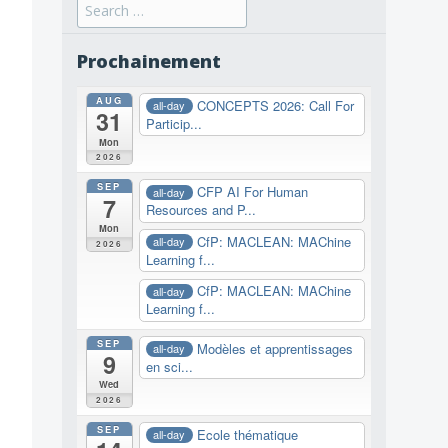
Search
for:
Prochainement
AUG
CONCEPTS 2026: Call For
all-day
31
Particip...
Mon
2026
SEP
CFP AI For Human
all-day
7
Resources and P...
Mon
CfP: MACLEAN: MAChine
all-day
2026
Learning f...
CfP: MACLEAN: MAChine
all-day
Learning f...
SEP
Modèles et apprentissages
all-day
9
en sci...
Wed
2026
SEP
Ecole thématique
all-day