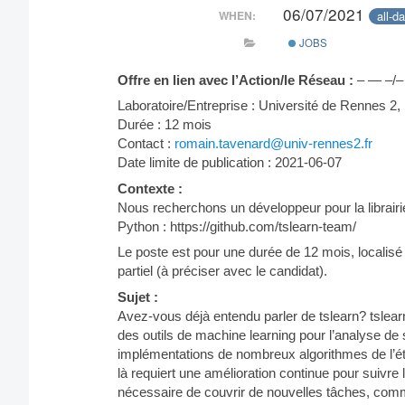
06/07/2021
all-d
WHEN:
JOBS
Offre en lien avec l’Action/le Réseau :
– — –/–
Laboratoire/Entreprise : Université de Rennes
Durée : 12 mois
Contact :
romain.tavenard@univ-rennes2.fr
Date limite de publication : 2021-06-07
Contexte :
Nous recherchons un développeur pour la librairi
Python : https://github.com/tslearn-team/
Le poste est pour une durée de 12 mois, localisé 
partiel (à préciser avec le candidat).
Sujet :
Avez-vous déjà entendu parler de tslearn? tslearn 
des outils de machine learning pour l’analyse de
implémentations de nombreux algorithmes de l’état
là requiert une amélioration continue pour suivr
nécessaire de couvrir de nouvelles tâches, comme