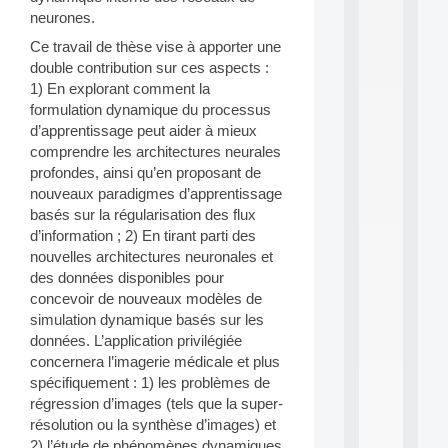
d
neurones.
P
Ce travail de thèse vise à apporter une
.
double contribution sur ces aspects :
.
.
1) En explorant comment la
formulation dynamique du processus
all
d’apprentissage peut aider à mieux
da
C
comprendre les architectures neurales
f
profondes, ainsi qu’en proposant de
P
nouveaux paradigmes d’apprentissage
:
basés sur la régularisation des flux
M
d’information ; 2) En tirant parti des
A
nouvelles architectures neuronales et
C
L
des données disponibles pour
E
concevoir de nouveaux modèles de
A
simulation dynamique basés sur les
N
données. L’application privilégiée
:
concernera l’imagerie médicale et plus
M
spécifiquement : 1) les problèmes de
A
C
régression d’images (tels que la super-
h
résolution ou la synthèse d’images) et
i
2) l’étude de phénomènes dynamiques