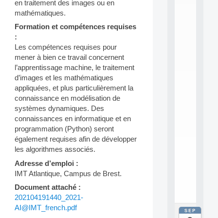
E
en traitement des images ou en
A
mathématiques.
N
Formation et compétences requises
:
M
:
A
Les compétences requises pour
C
mener à bien ce travail concernent
h
l’apprentissage machine, le traitement
i
d’images et les mathématiques
n
appliquées, et plus particulièrement la
e
L
connaissance en modélisation de
e
systèmes dynamiques. Des
a
connaissances en informatique et en
r
programmation (Python) seront
n
également requises afin de développer
i
les algorithmes associés.
n
g
Adresse d’emploi :
f
IMT Atlantique, Campus de Brest.
.
.
Document attaché :
.
202104191440_2021-
AI@IMT_french.pdf
SEP
all