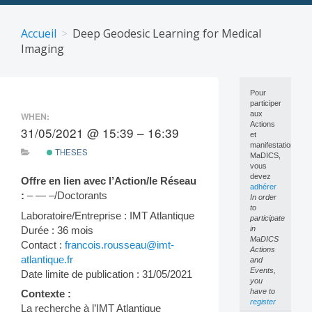
Skip
to
Accueil
Deep Geodesic Learning for Medical
content
Imaging
Pour
participer
aux
WHEN:
Actions
31/05/2021 @ 15:39 – 16:39
et
manifestations
THESES
MaDICS,
vous
devez
Offre en lien avec l’Action/le Réseau
adhérer
:
– — –/Doctorants
In order
to
Laboratoire/Entreprise : IMT Atlantique
participate
Durée : 36 mois
in
MaDICS
Contact :
francois.rousseau@imt-
Actions
atlantique.fr
and
Events,
Date limite de publication : 31/05/2021
you
have to
Contexte :
register
La recherche à l’IMT Atlantique