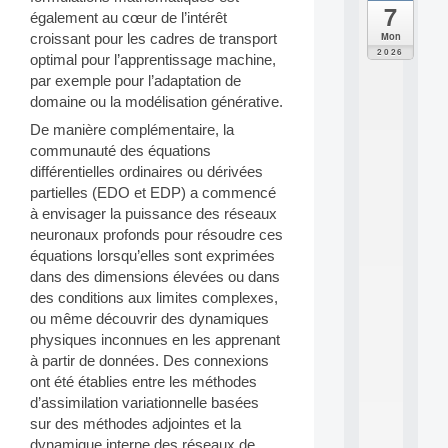
7
da
également au cœur de l’intérêt
C
Mon
croissant pour les cadres de transport
F
2026
optimal pour l’apprentissage machine,
P
par exemple pour l’adaptation de
A
domaine ou la modélisation générative.
I
F
De manière complémentaire, la
o
communauté des équations
r
différentielles ordinaires ou dérivées
H
u
partielles (EDO et EDP) a commencé
m
à envisager la puissance des réseaux
a
neuronaux profonds pour résoudre ces
n
équations lorsqu’elles sont exprimées
R
dans des dimensions élevées ou dans
e
des conditions aux limites complexes,
s
o
ou même découvrir des dynamiques
u
physiques inconnues en les apprenant
r
à partir de données. Des connexions
c
ont été établies entre les méthodes
e
d’assimilation variationnelle basées
s
sur des méthodes adjointes et la
a
n
dynamique interne des réseaux de