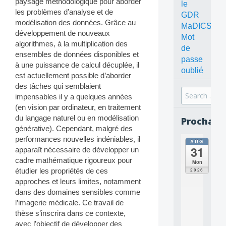
paysage méthodologique pour aborder
le
les problèmes d’analyse et de
GDR
modélisation des données. Grâce au
MaDICS
développement de nouveaux
Mot
algorithmes, à la multiplication des
de
ensembles de données disponibles et
passe
à une puissance de calcul décuplée, il
oublié
est actuellement possible d’aborder
des tâches qui semblaient
Search
impensables il y a quelques années
for:
(en vision par ordinateur, en traitement
du langage naturel ou en modélisation
Prochain
générative). Cependant, malgré des
performances nouvelles indéniables, il
AUG
all
31
apparaît nécessaire de développer un
da
C
cadre mathématique rigoureux pour
Mon
O
étudier les propriétés de ces
2026
N
approches et leurs limites, notamment
C
dans des domaines sensibles comme
E
l’imagerie médicale. Ce travail de
P
thèse s’inscrira dans ce contexte,
T
S
avec l’objectif de développer des