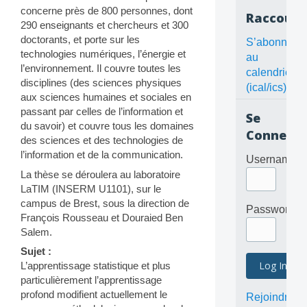
concerne près de 800 personnes, dont
Raccourc
290 enseignants et chercheurs et 300
doctorants, et porte sur les
S’abonner
technologies numériques, l’énergie et
au
l’environnement. Il couvre toutes les
calendrier
disciplines (des sciences physiques
(ical/ics)
aux sciences humaines et sociales en
passant par celles de l’information et
Se
du savoir) et couvre tous les domaines
Connecte
des sciences et des technologies de
l’information et de la communication.
Username
La thèse se déroulera au laboratoire
LaTIM (INSERM U1101), sur le
campus de Brest, sous la direction de
Password
François Rousseau et Douraied Ben
Salem.
Sujet :
L’apprentissage statistique et plus
particulièrement l’apprentissage
profond modifient actuellement le
Rejoindre