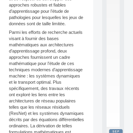
2
approches robustes et fiables
0
d’apprentissage pour l’étude de
2
pathologies pour lesquelles les jeux de
6
données sont de taille limitée.
:
C
Parmi les efforts de recherche actuels
a
visant à fournir des bases
l
mathématiques aux architectures
l
d’apprentissage profond, deux
F
o
approches fournissent un cadre
r
mathématique pour l’étude de ces
P
techniques modernes d’apprentissage
a
machine : les systèmes dynamiques
r
et le transport optimal. Plus
t
spécifiquement, des travaux récents
i
c
ont exploré les liens entre les
i
architectures de réseau populaires
p
telles que les réseaux résiduels
.
(ResNet) et les systèmes dynamiques
.
décrits par des équations différentielles
.
ordinaires. La dérivation de telles
SEP
formulations mathématiques est
all