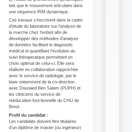
n
tels que le mouvement articulaire dans
e
une séquence IRM dynamique.
L
e
Ces travaux s’inscrivent dans le cadre
a
d’étude du laboratoire sur l’analyse de
r
la marche chez l’enfant afin de
n
développer des méthodes d’analyse
i
n
de données facilitant le diagnostic
g
médical et quantifiant l’évolution du
f
suivi thérapeutique permettant un
.
choix optimal de celui-ci. Elle sera
.
réalisée en collaboration rapprochée
.
avec le service de radiologie, par le
all
biais notamment de la co-direction
da
avec Douraied Ben Salem (PUPH) et
C
les cliniciens du service de
f
rééducation fonctionnelle du CHU de
P
:
Brest.
M
Profil du candidat :
A
Les candidats doivent être titulaires
C
L
d’un diplôme de master (ou ingénieur)