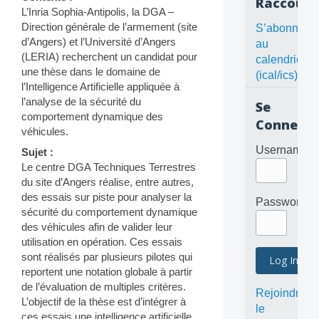
Raccourc
L’Inria Sophia-Antipolis, la DGA –
Direction générale de l’armement (site
S’abonner
d’Angers) et l’Université d’Angers
au
(LERIA) recherchent un candidat pour
calendrier
une thèse dans le domaine de
(ical/ics)
l’Intelligence Artificielle appliquée à
l’analyse de la sécurité du
Se
comportement dynamique des
Connecte
véhicules.
Username
Sujet :
Le centre DGA Techniques Terrestres
du site d’Angers réalise, entre autres,
des essais sur piste pour analyser la
Password
sécurité du comportement dynamique
des véhicules afin de valider leur
utilisation en opération. Ces essais
sont réalisés par plusieurs pilotes qui
reportent une notation globale à partir
de l’évaluation de multiples critères.
Rejoindre
L’objectif de la thèse est d’intégrer à
le
ces essais une intelligence artificielle