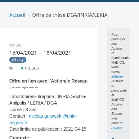
Skip
to
Accueil
Offre de thèse DGA/INRIA/LERIA
content
Pour
participer
aux
WHEN:
Actions
15/04/2021 – 16/04/2021
et
manifestations
all-day
MaDICS,
vous
THESES
devez
adhérer
Offre en lien avec l’Action/le Réseau
In order
to
:
– — –/– — –
participate
in
Laboratoire/Entreprise : INRIA Sophia-
MaDICS
Antipolis / LERIA / DGA
Actions
Durée : 3 ans
and
Events,
Contact :
nicolas.gutowski@univ-
you
angers.fr
have to
register
Date limite de publication : 2021-04-15
Contexte :