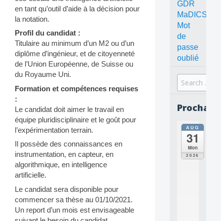
GDR
en tant qu’outil d’aide à la décision pour
MaDICS
la notation.
Mot
Profil du candidat :
de
Titulaire au minimum d’un M2 ou d’un
passe
diplôme d’ingénieur, et de citoyenneté
oublié
de l’Union Européenne, de Suisse ou
du Royaume Uni.
Search
Formation et compétences requises
for:
:
Prochain
Le candidat doit aimer le travail en
équipe pluridisciplinaire et le goût pour
AUG
all
l’expérimentation terrain.
31
da
Il possède des connaissances en
C
Mon
O
instrumentation, en capteur, en
2026
N
algorithmique, en intelligence
C
artificielle.
E
Le candidat sera disponible pour
P
T
commencer sa thèse au 01/10/2021.
S
Un report d’un mois est envisageable
2
suivant le besoin du candidat.