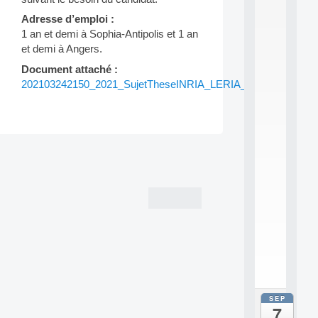
0
2
Adresse d’emploi :
6
1 an et demi à Sophia-Antipolis et 1 an
:
et demi à Angers.
C
Document attaché :
a
l
202103242150_2021_SujetTheseINRIA_LERIA_DGA.pdf
l
F
o
r
P
Post
a
r
navigation
t
i
c
i
p
.
.
.
SEP
all
7
da