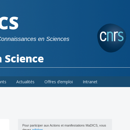
CS
Connaissances en Sciences
a Science
ants
Actualités
Offres d’emploi
Intranet
Pour participer aux Actions et manifestations MaDICS, vous
devez
adhérer