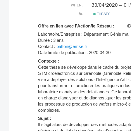
30/04/2020 – 01
WHEN:
THESES
Offre en lien avec l’Action/le Réseau :
– — –/D
Laboratoire/Entreprise : Département Génie ma
Durée : 3 ans
Contact :
batton@emse.fr
Date limite de publication : 2020-04-30
Contexte :
Cette thèse se développe dans le cadre du projet
STMicroelectronics sur Grenoble (Grenoble Reliab
vise à déployer des solutions d’Intelligence Artif
pour transformer et améliorer les pratiques industri
laboratoire d’analyse des défaillances. Ce laborato
en charge d’analyser et de diagnostiquer les prob
les processus de production de wafers micro-élec
complexes.
Sujet :
Il s’agit alors de développer des méthodes adapt
décision et du flot de données, afin d’orienter la 