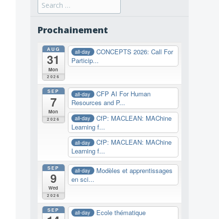
Search
for:
Prochainement
AUG
CONCEPTS 2026: Call For
all-day
31
Particip...
Mon
2026
SEP
CFP AI For Human
all-day
7
Resources and P...
Mon
CfP: MACLEAN: MAChine
all-day
2026
Learning f...
CfP: MACLEAN: MAChine
all-day
Learning f...
SEP
Modèles et apprentissages
all-day
9
en sci...
Wed
2026
SEP
Ecole thématique
all-day