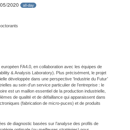
/05/2020
all-day
octorants
 européen FA4.0, en collaboration avec les équipes de
ility & Analysis Laboratory). Plus précisément, le projet
icielle développée dans une perspective ‘Industrie du Futur’
elles au sein d’un service particulier de l’entreprise : le
ire est un maillon essentiel de la production industrielle,
lèmes de qualité et de défaillance qui apparaissent dans
troniques (fabrication de micro-puces) et de produits
ées de diagnostic basées sur l’analyse des profils de
stratégie optimale (ou meilleures stratégies) pour