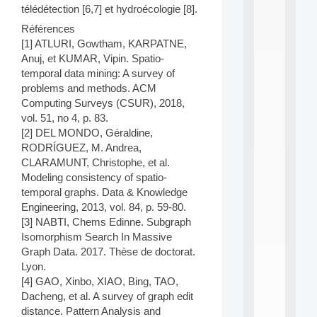
i
télédétection [6,7] et hydroécologie [8].
n
Références
e
[1] ATLURI, Gowtham, KARPATNE,
L
Anuj, et KUMAR, Vipin. Spatio-
e
a
temporal data mining: A survey of
r
problems and methods. ACM
n
Computing Surveys (CSUR), 2018,
i
vol. 51, no 4, p. 83.
n
[2] DEL MONDO, Géraldine,
g
RODRÍGUEZ, M. Andrea,
f
.
CLARAMUNT, Christophe, et al.
.
Modeling consistency of spatio-
.
temporal graphs. Data & Knowledge
Engineering, 2013, vol. 84, p. 59-80.
all
da
[3] NABTI, Chems Edinne. Subgraph
C
Isomorphism Search In Massive
f
Graph Data. 2017. Thèse de doctorat.
P
Lyon.
:
[4] GAO, Xinbo, XIAO, Bing, TAO,
M
A
Dacheng, et al. A survey of graph edit
C
distance. Pattern Analysis and