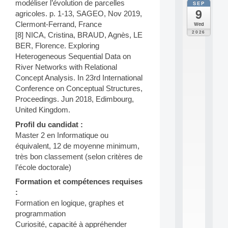
modéliser l’évolution de parcelles
SEP
all
9
da
agricoles. p. 1-13, SAGEO, Nov 2019,
M
Clermont-Ferrand, France
Wed
o
2026
[8] NICA, Cristina, BRAUD, Agnès, LE
d
BER, Florence. Exploring
è
Heterogeneous Sequential Data on
l
e
River Networks with Relational
s
Concept Analysis. In 23rd International
e
Conference on Conceptual Structures,
t
Proceedings. Jun 2018, Edimbourg,
a
United Kingdom.
p
p
Profil du candidat :
r
Master 2 en Informatique ou
e
équivalent, 12 de moyenne minimum,
n
très bon classement (selon critères de
t
l’école doctorale)
i
s
Formation et compétences requises
s
:
a
Formation en logique, graphes et
g
e
programmation
s
Curiosité, capacité à appréhender