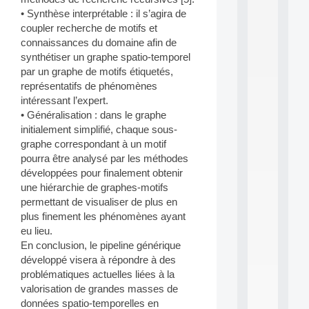
a
n
• Synthèse interprétable : il s’agira de
d
coupler recherche de motifs et
P
connaissances du domaine afin de
.
synthétiser un graphe spatio-temporel
.
par un graphe de motifs étiquetés,
.
représentatifs de phénomènes
all
intéressant l’expert.
da
• Généralisation : dans le graphe
C
initialement simplifié, chaque sous-
f
P
graphe correspondant à un motif
:
pourra être analysé par les méthodes
M
développées pour finalement obtenir
A
une hiérarchie de graphes-motifs
C
permettant de visualiser de plus en
L
plus finement les phénomènes ayant
E
A
eu lieu.
N
En conclusion, le pipeline générique
:
développé visera à répondre à des
M
problématiques actuelles liées à la
A
valorisation de grandes masses de
C
données spatio-temporelles en
h