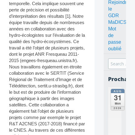
Rejoindre
temporelle. Cela implique souvent une
le
perte de précision et possibilité
GDR
d’interprétation des résultats [1]. Notre
MaDICS
équipe travaille depuis de nombreuses
Mot
années en collaboration avec des
hydro-écologistes sur l’évaluation de la
de
qualité des hydro-écosystèmes. Ce
passe
travail a été l’objet de plusieurs projets,
oublié
dont le projet ANR Fresqueau 2011-
2015 (engees-fresqueau.unistra.fr).
Search
Nous travaillons également en étroite
for:
collaboration avec le SERTIT (Service
Prochain
Régional de Traitement d’Image et de
Télédétection, sertit.u-strasbg.fr), dont
AUG
le but est de produire de l’information
all
31
da
géographique à partir des images
C
Mon
satellites. Cette collaboration a
O
2026
également fait l’objet de plusieurs
N
projets comme par exemple le projet
C
E
R&T A2CNES (2017-2018) financé par
P
le CNES. Au travers de ces différentes
T