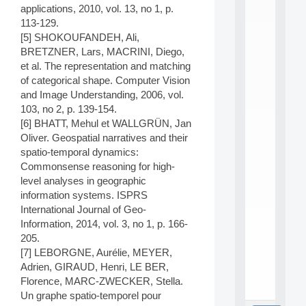
L
applications, 2010, vol. 13, no 1, p.
E
113-129.
A
[5] SHOKOUFANDEH, Ali,
N
BRETZNER, Lars, MACRINI, Diego,
:
M
et al. The representation and matching
A
of categorical shape. Computer Vision
C
and Image Understanding, 2006, vol.
h
103, no 2, p. 139-154.
i
[6] BHATT, Mehul et WALLGRÜN, Jan
n
Oliver. Geospatial narratives and their
e
L
spatio-temporal dynamics:
e
Commonsense reasoning for high-
a
level analyses in geographic
r
information systems. ISPRS
n
International Journal of Geo-
i
Information, 2014, vol. 3, no 1, p. 166-
n
g
205.
f
[7] LEBORGNE, Aurélie, MEYER,
.
Adrien, GIRAUD, Henri, LE BER,
.
Florence, MARC-ZWECKER, Stella.
.
Un graphe spatio-temporel pour