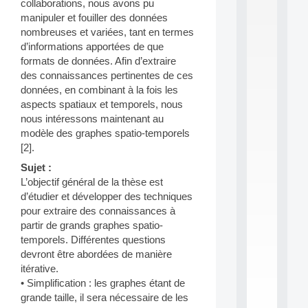
collaborations, nous avons pu
S
manipuler et fouiller des données
2
nombreuses et variées, tant en termes
0
d’informations apportées de que
2
6
formats de données. Afin d’extraire
:
des connaissances pertinentes de ces
C
données, en combinant à la fois les
a
aspects spatiaux et temporels, nous
l
nous intéressons maintenant au
l
modèle des graphes spatio-temporels
F
o
[2].
r
Sujet :
P
L’objectif général de la thèse est
a
d’étudier et développer des techniques
r
t
pour extraire des connaissances à
i
partir de grands graphes spatio-
c
temporels. Différentes questions
i
devront être abordées de manière
p
itérative.
.
• Simplification : les graphes étant de
.
.
grande taille, il sera nécessaire de les