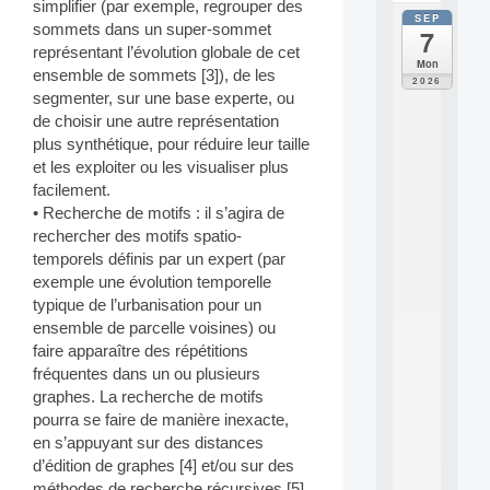
simplifier (par exemple, regrouper des
SEP
all
sommets dans un super-sommet
7
da
représentant l’évolution globale de cet
C
Mon
ensemble de sommets [3]), de les
F
2026
P
segmenter, sur une base experte, ou
A
de choisir une autre représentation
I
plus synthétique, pour réduire leur taille
F
et les exploiter ou les visualiser plus
o
facilement.
r
• Recherche de motifs : il s’agira de
H
u
rechercher des motifs spatio-
m
temporels définis par un expert (par
a
exemple une évolution temporelle
n
typique de l’urbanisation pour un
R
ensemble de parcelle voisines) ou
e
faire apparaître des répétitions
s
o
fréquentes dans un ou plusieurs
u
graphes. La recherche de motifs
r
pourra se faire de manière inexacte,
c
en s’appuyant sur des distances
e
d’édition de graphes [4] et/ou sur des
s
méthodes de recherche récursives [5].