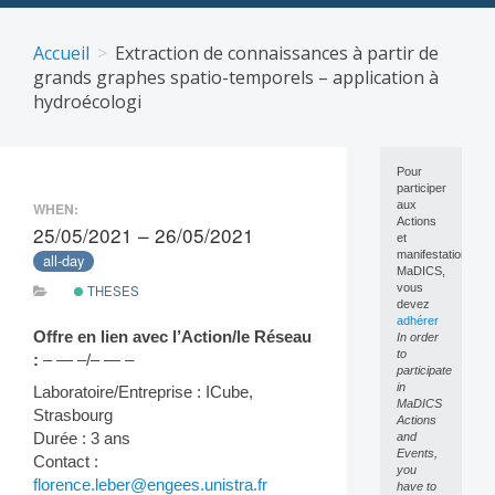
Skip
to
Accueil
Extraction de connaissances à partir de
content
grands graphes spatio-temporels – application à
hydroécologi
Pour
participer
aux
WHEN:
Actions
25/05/2021 – 26/05/2021
et
manifestations
all-day
MaDICS,
vous
THESES
devez
adhérer
Offre en lien avec l’Action/le Réseau
In order
to
:
– — –/– — –
participate
in
Laboratoire/Entreprise : ICube,
MaDICS
Strasbourg
Actions
Durée : 3 ans
and
Events,
Contact :
you
florence.leber@engees.unistra.fr
have to