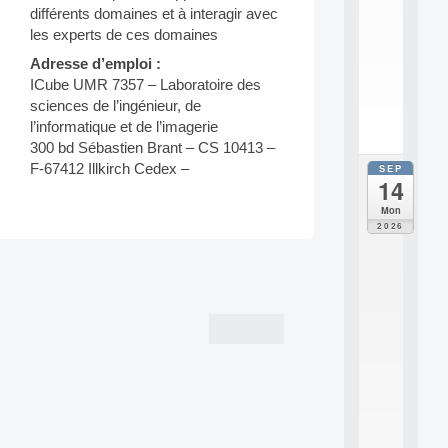
e
différents domaines et à interagir avec
n
les experts de ces domaines
s
c
Adresse d’emploi :
i
ICube UMR 7357 – Laboratoire des
.
sciences de l’ingénieur, de
.
l’informatique et de l’imagerie
.
300 bd Sébastien Brant – CS 10413 –
F-67412 Illkirch Cedex –
SEP
all
14
da
E
Mon
c
2026
o
l
Post
e
navigation
t
h
é
m
a
t
i
q
u