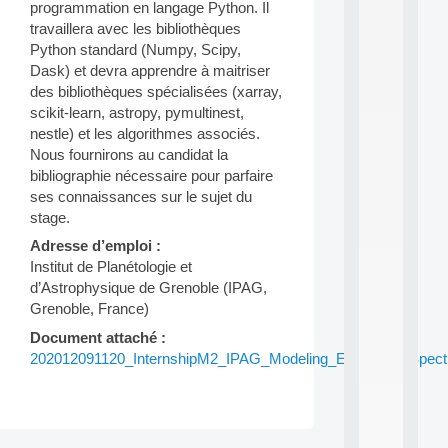
a
programmation en langage Python. Il
n
travaillera avec les bibliothèques
d
Python standard (Numpy, Scipy,
P
Dask) et devra apprendre à maitriser
.
.
des bibliothèques spécialisées (xarray,
.
scikit-learn, astropy, pymultinest,
nestle) et les algorithmes associés.
all
Nous fournirons au candidat la
da
C
bibliographie nécessaire pour parfaire
f
ses connaissances sur le sujet du
P
stage.
:
M
Adresse d’emploi :
A
Institut de Planétologie et
C
d’Astrophysique de Grenoble (IPAG,
L
Grenoble, France)
E
A
Document attaché :
N
202012091120_InternshipM2_IPAG_Modeling_Exoplanet_Spect
:
M
A
C
h