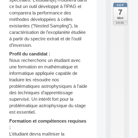
SEP
ce but un outil développé à l’IPAG et
all
7
da
comparera la performance des
C
Mon
méthodes développées à celles
F
2026
existantes (“Nested Sampling”), la
P
caractérisation de l’exoplanète étudiée
A
I
à partir du spectre extrait et de l’outil
F
d’inversion.
o
Profil du candidat :
r
Nous recherchons un étudiant avec
H
u
une formation en mathématique et
m
informatique appliquée capable de
a
traduire les résoudre nos
n
problématiques astrophysiques à l’aide
R
des techniques d’apprentissage
e
supervisé. Un intérêt fort pour la
s
o
problématique astrophysique du stage
u
est essentiel.
r
Formation et compétences requises
c
e
:
s
L’étudiant devra maîtriser la