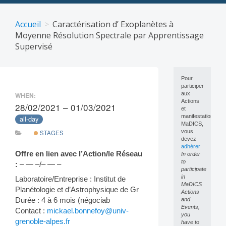
Skip
to
Accueil
Caractérisation d’ Exoplanètes à
content
Moyenne Résolution Spectrale par Apprentissage
Supervisé
Pour
participer
aux
WHEN:
Actions
28/02/2021 – 01/03/2021
et
manifestations
all-day
MaDICS,
vous
STAGES
devez
adhérer
Offre en lien avec l’Action/le Réseau
In order
to
:
– — –/– — –
participate
in
Laboratoire/Entreprise : Institut de
MaDICS
Planétologie et d’Astrophysique de Gr
Actions
Durée : 4 à 6 mois (négociab
and
Events,
Contact :
mickael.bonnefoy@univ-
you
grenoble-alpes.fr
have to