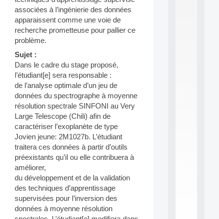
S
associées à l’ingénierie des données
2
apparaissent comme une voie de
0
recherche prometteuse pour pallier ce
2
problème.
6
:
Sujet :
C
Dans le cadre du stage proposé,
a
l’étudiant[e] sera responsable :
l
de l’analyse optimale d’un jeu de
l
données du spectrographe à moyenne
F
o
résolution spectrale SINFONI au Very
r
Large Telescope (Chili) afin de
P
caractériser l’exoplanète de type
a
Jovien jeune: 2M1027b. L’étudiant
r
traitera ces données à partir d’outils
t
préexistants qu’il ou elle contribuera à
i
c
améliorer,
i
du développement et de la validation
p
des techniques d’apprentissage
.
supervisées pour l’inversion des
.
données à moyenne résolution
.
spectrales. L’étudiant[e] modifiera dans