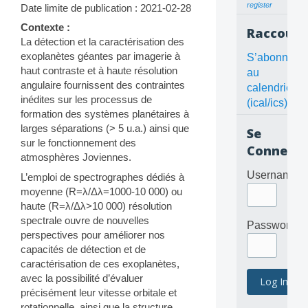
register
Date limite de publication : 2021-02-28
Contexte :
Raccourc
La détection et la caractérisation des
exoplanètes géantes par imagerie à
S’abonner
haut contraste et à haute résolution
au
angulaire fournissent des contraintes
calendrier
inédites sur les processus de
(ical/ics)
formation des systèmes planétaires à
larges séparations (> 5 u.a.) ainsi que
Se
sur le fonctionnement des
Connecte
atmosphères Joviennes.
Username
L’emploi de spectrographes dédiés à
moyenne (R=λ/Δλ=1000-10 000) ou
haute (R=λ/Δλ>10 000) résolution
spectrale ouvre de nouvelles
Password
perspectives pour améliorer nos
capacités de détection et de
caractérisation de ces exoplanètes,
avec la possibilité d’évaluer
précisément leur vitesse orbitale et
rotationnelle, ainsi que la structure