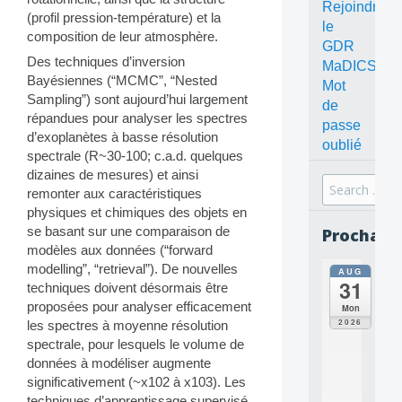
Rejoindre
(profil pression-température) et la
le
composition de leur atmosphère.
GDR
Des techniques d’inversion
MaDICS
Bayésiennes (“MCMC”, “Nested
Mot
Sampling”) sont aujourd’hui largement
de
répandues pour analyser les spectres
passe
d’exoplanètes à basse résolution
oublié
spectrale (R~30-100; c.a.d. quelques
dizaines de mesures) et ainsi
Search
remonter aux caractéristiques
for:
physiques et chimiques des objets en
se basant sur une comparaison de
Prochain
modèles aux données (“forward
modelling”, “retrieval”). De nouvelles
AUG
all
31
techniques doivent désormais être
da
C
proposées pour analyser efficacement
Mon
O
2026
les spectres à moyenne résolution
N
spectrale, pour lesquels le volume de
C
données à modéliser augmente
E
significativement (~x102 à x103). Les
P
T
techniques d’apprentissage supervisé