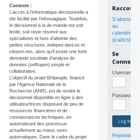
Contexte :
Raccourc
L’accès à l’informatique décisionnelle a
été facilité par l’infonuagique. Toutefois,
S’abonner
le décisionnel à la de-mande est soit
au
limité, soit reste réservé aux
calendrier
spécialistes et hors d’atteinte des
(ical/ics)
petites structures, indépen-dant.es et
citoyen.nes, alors qu’il existe une forte
Se
demande sociétale d’analyse de
Connecte
données (self/open) simple et
collaborative.
Username
L’objectif du projet BI4people, financé
par l’Agence Nationale de la
Recherche (ANR), est de rendre le
Password
décisionnel disponible en ligne à des
utilisateur/trices disposant de peu de
ressources financières et de
connaissances techniques, en
automatisant des processus
actuellement au mieux semi-
Rejoindre
automatiques. Dans le cadre du projet