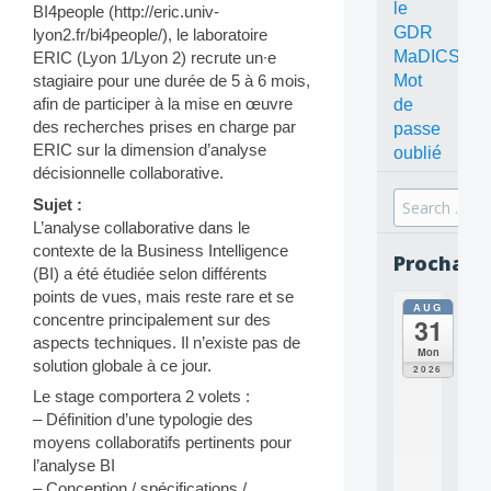
le
BI4people (http://eric.univ-
GDR
lyon2.fr/bi4people/), le laboratoire
MaDICS
ERIC (Lyon 1/Lyon 2) recrute un∙e
Mot
stagiaire pour une durée de 5 à 6 mois,
afin de participer à la mise en œuvre
de
des recherches prises en charge par
passe
ERIC sur la dimension d’analyse
oublié
décisionnelle collaborative.
Search
Sujet :
for:
L’analyse collaborative dans le
contexte de la Business Intelligence
Prochain
(BI) a été étudiée selon différents
points de vues, mais reste rare et se
AUG
all
concentre principalement sur des
31
da
aspects techniques. Il n’existe pas de
C
Mon
solution globale à ce jour.
O
2026
N
Le stage comportera 2 volets :
C
– Définition d’une typologie des
E
moyens collaboratifs pertinents pour
P
T
l’analyse BI
S
– Conception / spécifications /