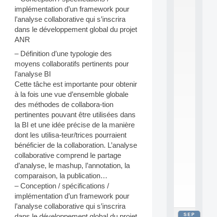
2
implémentation d’un framework pour
0
l’analyse collaborative qui s’inscrira
2
dans le développement global du projet
6
ANR
:
C
– Définition d’une typologie des
a
moyens collaboratifs pertinents pour
l
l’analyse BI
l
Cette tâche est importante pour obtenir
F
o
à la fois une vue d’ensemble globale
r
des méthodes de collabora-tion
P
pertinentes pouvant être utilisées dans
a
la BI et une idée précise de la manière
r
dont les utilisa-teur/trices pourraient
t
bénéficier de la collaboration. L’analyse
i
c
collaborative comprend le partage
i
d’analyse, le mashup, l’annotation, la
p
comparaison, la publication…
.
– Conception / spécifications /
.
implémentation d’un framework pour
.
l’analyse collaborative qui s’inscrira
SEP
dans le développement global du projet
all