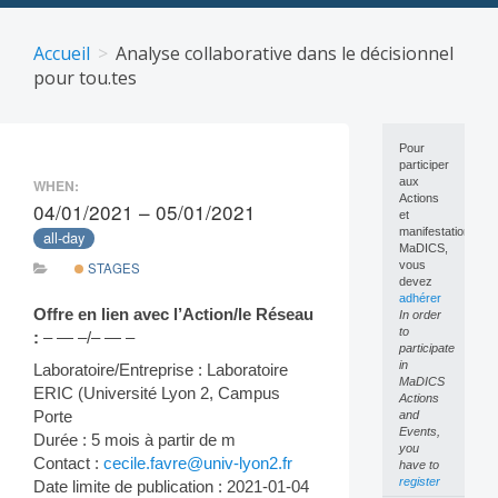
Skip
to
Accueil
Analyse collaborative dans le décisionnel
content
pour tou.tes
Pour
participer
aux
WHEN:
Actions
04/01/2021 – 05/01/2021
et
manifestations
all-day
MaDICS,
vous
STAGES
devez
adhérer
Offre en lien avec l’Action/le Réseau
In order
to
:
– — –/– — –
participate
in
Laboratoire/Entreprise : Laboratoire
MaDICS
ERIC (Université Lyon 2, Campus
Actions
Porte
and
Events,
Durée : 5 mois à partir de m
you
Contact :
cecile.favre@univ-lyon2.fr
have to
register
Date limite de publication : 2021-01-04