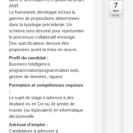
7
da
ANR
C
Mon
Le framework développé inclura la
F
2026
gamme de propositions déterminées
P
dans la typologie précédente. Un
A
I
schéma sera dessiné pour représenter
F
le processus collaboratif envisagé.
o
Des spécifications devront être
r
proposées avant la mise en œuvre.
H
u
Profil du candidat :
m
Business Intelligence,
a
programmation/programmation web,
n
gestion de données, rigueur.
R
e
Formation et compétences requises
s
:
o
Le sujet de stage s’adresse à des
u
étudiant·es en 1re ou 2e année de
r
master (ou équivalent) en informatique
c
e
décisionnelle
s
Adresse d’emploi :
a
Candidature à adresser à
n