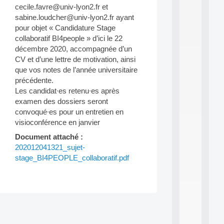
cecile.favre@univ-lyon2.fr et
d
P
sabine.loudcher@univ-lyon2.fr ayant
.
pour objet « Candidature Stage
.
collaboratif BI4people » d’ici le 22
.
décembre 2020, accompagnée d’un
all
CV et d’une lettre de motivation, ainsi
da
que vos notes de l’année universitaire
C
précédente.
f
Les candidat∙es retenu∙es après
P
examen des dossiers seront
:
M
convoqué∙es pour un entretien en
A
visioconférence en janvier
C
Document attaché :
L
E
202012041321_sujet-
A
stage_BI4PEOPLE_collaboratif.pdf
N
:
M
A
C
Post
h
i
navigation