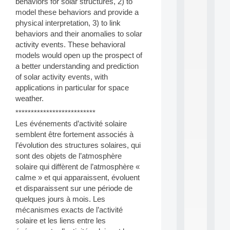
behaviors for solar structures, 2) to
s
a
model these behaviors and provide a
n
physical interpretation, 3) to link
d
behaviors and their anomalies to solar
P
activity events. These behavioral
.
models would open up the prospect of
.
a better understanding and prediction
.
of solar activity events, with
all
applications in particular for space
da
weather.
C
f
**************************
P
Les événements d’activité solaire
:
semblent être fortement associés à
M
l’évolution des structures solaires, qui
A
C
sont des objets de l’atmosphère
L
solaire qui diffèrent de l’atmosphère «
E
calme » et qui apparaissent, évoluent
A
et disparaissent sur une période de
N
quelques jours à mois. Les
:
mécanismes exacts de l’activité
M
A
solaire et les liens entre les
C