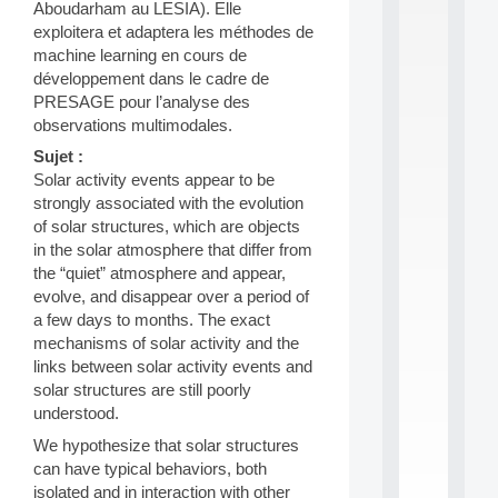
P
Aboudarham au LESIA). Elle
T
exploitera et adaptera les méthodes de
S
machine learning en cours de
2
développement dans le cadre de
0
PRESAGE pour l’analyse des
2
6
observations multimodales.
:
Sujet :
C
Solar activity events appear to be
a
l
strongly associated with the evolution
l
of solar structures, which are objects
F
in the solar atmosphere that differ from
o
the “quiet” atmosphere and appear,
r
evolve, and disappear over a period of
P
a few days to months. The exact
a
r
mechanisms of solar activity and the
t
links between solar activity events and
i
solar structures are still poorly
c
understood.
i
p
We hypothesize that solar structures
.
can have typical behaviors, both
.
isolated and in interaction with other