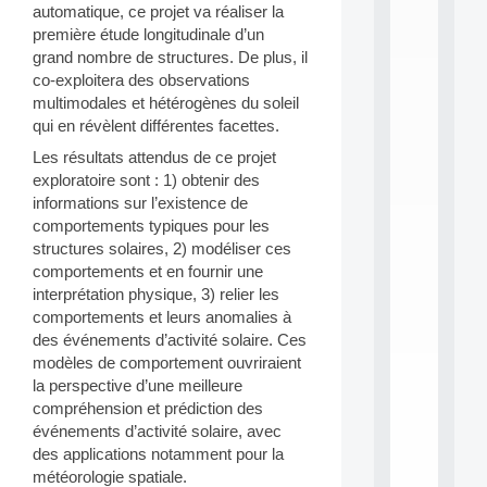
C
automatique, ce projet va réaliser la
L
première étude longitudinale d’un
E
grand nombre de structures. De plus, il
A
co-exploitera des observations
N
multimodales et hétérogènes du soleil
:
qui en révèlent différentes facettes.
M
A
Les résultats attendus de ce projet
C
exploratoire sont : 1) obtenir des
h
informations sur l’existence de
i
n
comportements typiques pour les
e
structures solaires, 2) modéliser ces
L
comportements et en fournir une
e
interprétation physique, 3) relier les
a
comportements et leurs anomalies à
r
des événements d’activité solaire. Ces
n
i
modèles de comportement ouvriraient
n
la perspective d’une meilleure
g
compréhension et prédiction des
f
événements d’activité solaire, avec
.
des applications notamment pour la
.
météorologie spatiale.
.