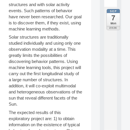
.
structures and with solar activity
events. Such patterns of behavior
SEP
all
7
have never been researched. Our goal
da
C
is to discover them, if they exist, using
Mon
F
2026
machine learning methods.
P
Solar structures are traditionally
A
I
studied individually and using only one
F
observation modality at a time. This
o
greatly limits the possibilities of
r
discovering behavior patterns. Using
H
machine learning tools, this project will
u
carry out the first longitudinal study of
m
a
a large number of structures. In
n
addition, it will co-exploit multimodal
R
and heterogeneous observations of the
e
sun that reveal different facets of the
s
Sun.
o
u
The expected results of this
r
exploratory project are: 1) to obtain
c
information on the existence of typical
e