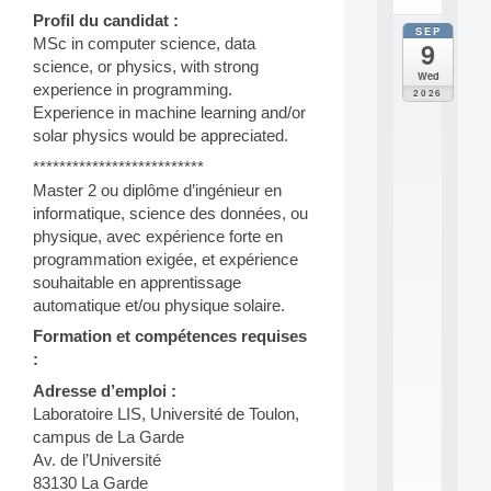
Profil du candidat :
SEP
all
MSc in computer science, data
9
da
science, or physics, with strong
M
Wed
o
experience in programming.
2026
d
Experience in machine learning and/or
è
solar physics would be appreciated.
l
**************************
e
s
Master 2 ou diplôme d’ingénieur en
e
informatique, science des données, ou
t
physique, avec expérience forte en
a
programmation exigée, et expérience
p
souhaitable en apprentissage
p
automatique et/ou physique solaire.
r
e
Formation et compétences requises
n
:
t
i
Adresse d’emploi :
s
Laboratoire LIS, Université de Toulon,
s
campus de La Garde
a
Av. de l’Université
g
83130 La Garde
e