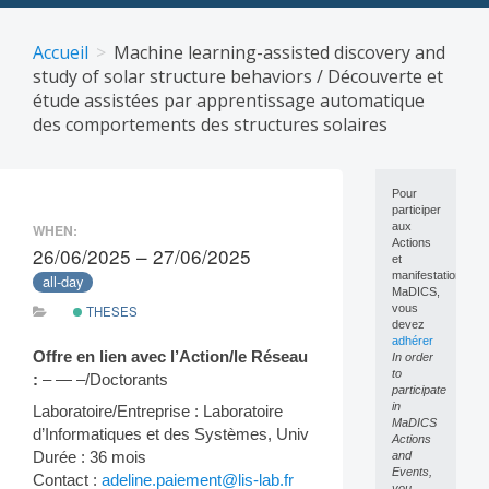
Skip
to
Accueil
Machine learning-assisted discovery and
content
study of solar structure behaviors / Découverte et
étude assistées par apprentissage automatique
des comportements des structures solaires
Pour
participer
aux
WHEN:
Actions
26/06/2025 – 27/06/2025
et
manifestations
all-day
MaDICS,
vous
THESES
devez
adhérer
Offre en lien avec l’Action/le Réseau
In order
to
:
– — –/Doctorants
participate
in
Laboratoire/Entreprise : Laboratoire
MaDICS
d’Informatiques et des Systèmes, Univ
Actions
Durée : 36 mois
and
Events,
Contact :
adeline.paiement@lis-lab.fr
you