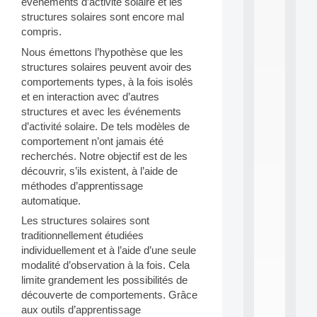
événements d’activité solaire et les
h
structures solaires sont encore mal
i
compris.
n
e
Nous émettons l’hypothèse que les
L
structures solaires peuvent avoir des
e
comportements types, à la fois isolés
a
et en interaction avec d’autres
r
structures et avec les événements
n
i
d’activité solaire. De tels modèles de
n
comportement n’ont jamais été
g
recherchés. Notre objectif est de les
f
découvrir, s’ils existent, à l’aide de
.
méthodes d’apprentissage
.
automatique.
.
Les structures solaires sont
all
da
traditionnellement étudiées
C
individuellement et à l’aide d’une seule
f
modalité d’observation à la fois. Cela
P
limite grandement les possibilités de
:
découverte de comportements. Grâce
M
aux outils d’apprentissage
A