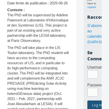
Date limite de publication : 2025-06-26
have to
register
Contexte :
The PhD will be supervised by Adeline
Raccourc
Paiement at Laboratoire d’Informatique
et des Systèmes (LIS). This project is
S’abonner
part of an existing and very active
au
partnership with the LESIA laboratory
calendrier
at Paris Observatory.
(ical/ics)
The PhD will take place in the LIS
Se
Toulon laboratory. The PhD student will
have access to the computing
Connecte
resources of LIS, and in particular to
Username
its high-performance computing
cluster. The PhD will be integrated into
and will complement the ANR JCJC
PRESAGE (PREdicting Solar Activity
Password
using machine learning on
heteroGEneous data) project (Oct.
2021 – Feb. 2027, partnership with
Jean Aboudarham at LESIA). It will
exploit and adapt the machine learning