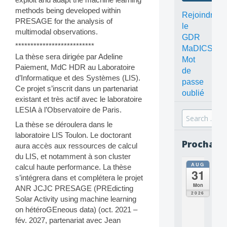
methods being developed within
Rejoindre
PRESAGE for the analysis of
le
multimodal observations.
GDR
**************************
MaDICS
La thèse sera dirigée par Adeline
Mot
Paiement, MdC HDR au Laboratoire
de
d’Informatique et des Systèmes (LIS).
passe
Ce projet s’inscrit dans un partenariat
oublié
existant et très actif avec le laboratoire
LESIA à l’Observatoire de Paris.
Search
La thèse se déroulera dans le
for:
laboratoire LIS Toulon. Le doctorant
Prochain
aura accès aux ressources de calcul
du LIS, et notamment à son cluster
AUG
all
calcul haute performance. La thèse
31
da
s’intégrera dans et complétera le projet
C
Mon
ANR JCJC PRESAGE (PREdicting
O
2026
Solar Activity using machine learning
N
on hétéroGEneous data) (oct. 2021 –
C
E
fév. 2027, partenariat avec Jean