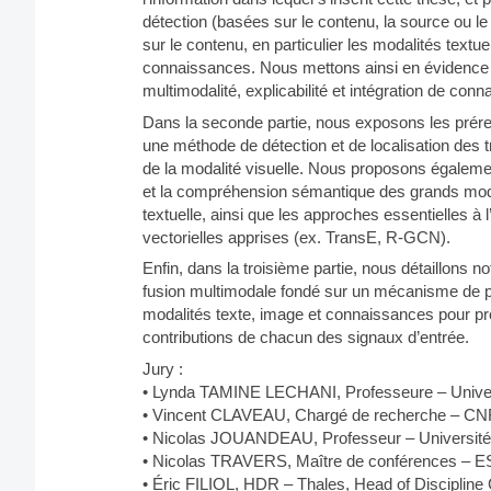
détection (basées sur le contenu, la source ou le 
sur le contenu, en particulier les modalités textue
connaissances. Nous mettons ainsi en évidence l
multimodalité, explicabilité et intégration de con
Dans la seconde partie, nous exposons les prére
une méthode de détection et de localisation des tr
de la modalité visuelle. Nous proposons égaleme
et la compréhension sémantique des grands modèl
textuelle, ainsi que les approches essentielles à 
vectorielles apprises (ex. TransE, R-GCN).
Enfin, dans la troisième partie, nous détaillons 
fusion multimodale fondé sur un mécanisme de p
modalités texte, image et connaissances pour prod
contributions de chacun des signaux d’entrée.
Jury :
• Lynda TAMINE LECHANI, Professeure – Univers
• Vincent CLAVEAU, Chargé de recherche – CNR
• Nicolas JOUANDEAU, Professeur – Université 
• Nicolas TRAVERS, Maître de conférences – E
• Éric FILIOL, HDR – Thales, Head of Discipl