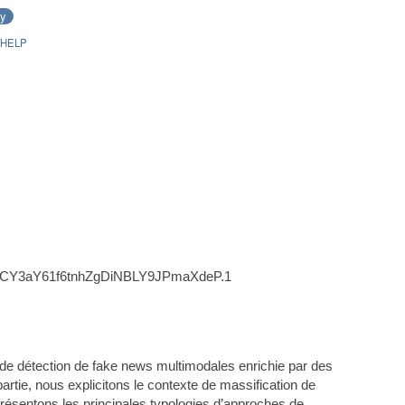
ay
HELP
d=BCY3aY61f6tnhZgDiNBLY9JPmaXdeP.1
de détection de fake news multimodales enrichie par des
tie, nous explicitons le contexte de massification de
t présentons les principales typologies d’approches de