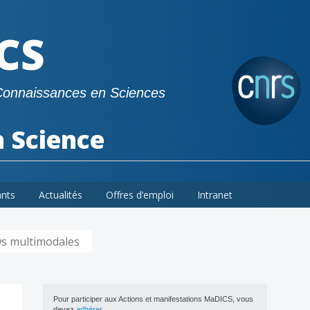
CS
Connaissances en Sciences
a Science
ants
Actualités
Offres d’emploi
Intranet
ws multimodales
Pour participer aux Actions et manifestations MaDICS, vous
devez
adhérer