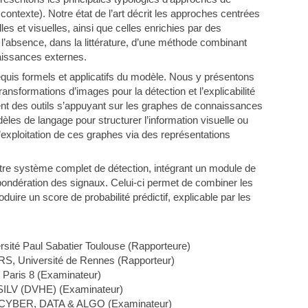
contexte). Notre état de l’art décrit les approches centrées
lles et visuelles, ainsi que celles enrichies par des
’absence, dans la littérature, d’une méthode combinant
naissances externes.
quis formels et applicatifs du modèle. Nous y présentons
ansformations d’images pour la détection et l’explicabilité
nt des outils s’appuyant sur les graphes de connaissances
es de langage pour structurer l’information visuelle ou
l’exploitation de ces graphes via des représentations
notre système complet de détection, intégrant un module de
ondération des signaux. Celui-ci permet de combiner les
uire un score de probabilité prédictif, explicable par les
ité Paul Sabatier Toulouse (Rapporteure)
S, Université de Rennes (Rapporteur)
Paris 8 (Examinateur)
SILV (DVHE) (Examinateur)
ine CYBER, DATA & ALGO (Examinateur)