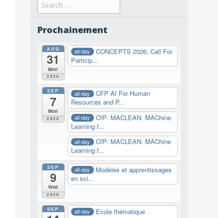
Search
for:
Prochainement
AUG
CONCEPTS 2026: Call For
all-day
31
Particip...
Mon
2026
SEP
CFP AI For Human
all-day
7
Resources and P...
Mon
CfP: MACLEAN: MAChine
all-day
2026
Learning f...
CfP: MACLEAN: MAChine
all-day
Learning f...
SEP
Modèles et apprentissages
all-day
9
en sci...
Wed
2026
SEP
Ecole thématique
all-day