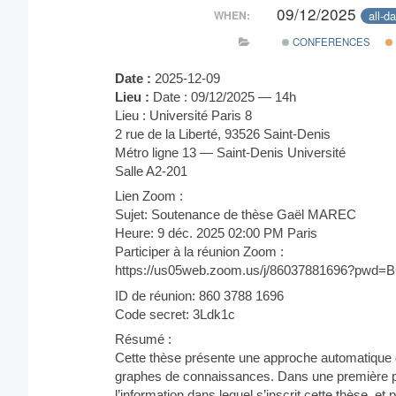
09/12/2025
all-d
WHEN:
CONFERENCES
Date :
2025-12-09
Lieu :
Date : 09/12/2025 — 14h
Lieu : Université Paris 8
2 rue de la Liberté, 93526 Saint-Denis
Métro ligne 13 — Saint-Denis Université
Salle A2-201
Lien Zoom :
Sujet: Soutenance de thèse Gaël MAREC
Heure: 9 déc. 2025 02:00 PM Paris
Participer à la réunion Zoom :
https://us05web.zoom.us/j/86037881696?pw
ID de réunion: 860 3788 1696
Code secret: 3Ldk1c
Résumé :
Cette thèse présente une approche automatique 
graphes de connaissances. Dans une première par
l’information dans lequel s’inscrit cette thèse, e